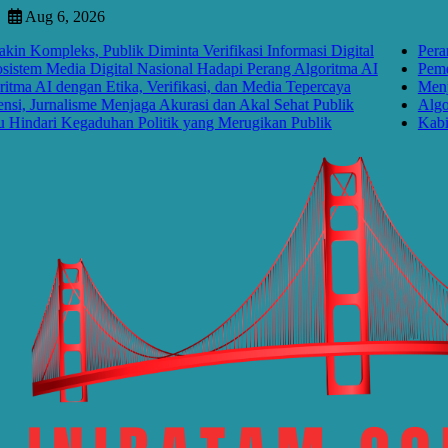
Skip
Aug 6, 2026
to
leks, Publik Diminta Verifikasi Informasi Digital
Perang Algor
content
edia Digital Nasional Hadapi Perang Algoritma AI
Pemerintah P
engan Etika, Verifikasi, dan Media Tepercaya
Menjawab Per
nalisme Menjaga Akurasi dan Akal Sehat Publik
Algoritma Me
i Kegaduhan Politik yang Merugikan Publik
Kabinet Baya