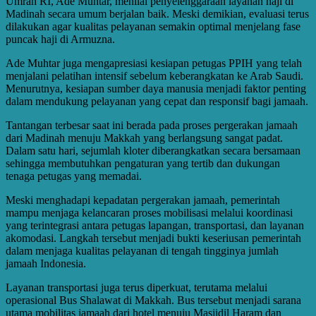
Umrah RI, Ade Muhtar, menilai penyelenggaraan layanan haji di
Madinah secara umum berjalan baik. Meski demikian, evaluasi terus
dilakukan agar kualitas pelayanan semakin optimal menjelang fase
puncak haji di Armuzna.
Ade Muhtar juga mengapresiasi kesiapan petugas PPIH yang telah
menjalani pelatihan intensif sebelum keberangkatan ke Arab Saudi.
Menurutnya, kesiapan sumber daya manusia menjadi faktor penting
dalam mendukung pelayanan yang cepat dan responsif bagi jamaah.
Tantangan terbesar saat ini berada pada proses pergerakan jamaah
dari Madinah menuju Makkah yang berlangsung sangat padat.
Dalam satu hari, sejumlah kloter diberangkatkan secara bersamaan
sehingga membutuhkan pengaturan yang tertib dan dukungan
tenaga petugas yang memadai.
Meski menghadapi kepadatan pergerakan jamaah, pemerintah
mampu menjaga kelancaran proses mobilisasi melalui koordinasi
yang terintegrasi antara petugas lapangan, transportasi, dan layanan
akomodasi. Langkah tersebut menjadi bukti keseriusan pemerintah
dalam menjaga kualitas pelayanan di tengah tingginya jumlah
jamaah Indonesia.
Layanan transportasi juga terus diperkuat, terutama melalui
operasional Bus Shalawat di Makkah. Bus tersebut menjadi sarana
utama mobilitas jamaah dari hotel menuju Masjidil Haram dan