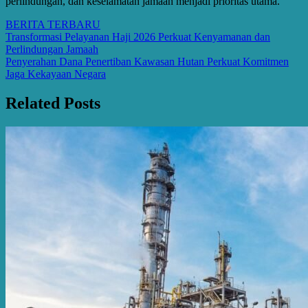
perlindungan, dan keselamatan jamaah menjadi prioritas utama.
BERITA TERBARU
Post
Transformasi Pelayanan Haji 2026 Perkuat Kenyamanan dan
Perlindungan Jamaah
navigation
Penyerahan Dana Penertiban Kawasan Hutan Perkuat Komitmen
Jaga Kekayaan Negara
Related Posts