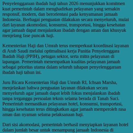
Penyelenggaraan ibadah haji tahun 2026 menunjukkan komitmen
kuat pemerintah dalam menghadirkan pelayanan yang semakin
responsif, modern, dan berorientasi pada kenyamanan jamaah
Indonesia. Berbagai penguatan dilakukan secara menyeluruh, mulai
dari layanan akomodasi, konsumsi, transportasi, hingga kesehatan
agar jamaah dapat menjalankan ibadah dengan aman dan khusyuk
menjelang fase puncak haji.
Kementerian Haji dan Umrah terus memperkuat koordinasi layanan
di Arab Saudi melalui optimalisasi kerja Panitia Penyelenggara
Ibadah Haji (PPIH), petugas sektor, serta mitra pelayanan di
lapangan. Pemerintah menempatkan kualitas pelayanan jamaah
sebagai prioritas utama dalam seluruh tahapan penyelenggaraan
ibadah haji tahun ini.
Juru Bicara Kementerian Haji dan Umrah RI, Ichsan Marsha,
menjelaskan bahwa penguatan layanan dilakukan secara
menyeluruh agar jamaah dapat lebih fokus menjalankan ibadah
tanpa terganggu persoalan teknis selama berada di Tanah Suci.
Pemerintah memastikan pelayanan hotel, konsumsi, transportasi,
hingga kesehatan terus ditingkatkan agar jamaah memperoleh rasa
aman dan nyaman selama pelaksanaan haji.
Dari sisi akomodasi, pemerintah berhasil menyiapkan layanan hotel
dalam jumlah besar untuk menampung jamaah Indonesia di