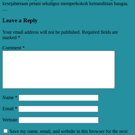
kesejahteraan petani sekaligus memperkokoh kemandirian bangsa.
…
Leave a Reply
Your email address will not be published.
Required fields are
marked
*
Comment
*
Name
*
Email
*
Website
Save my name, email, and website in this browser for the next