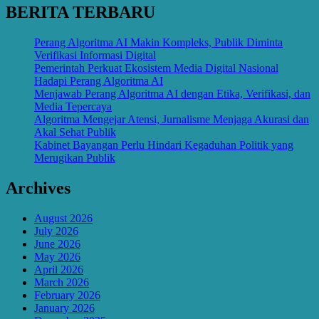
BERITA TERBARU
Perang Algoritma AI Makin Kompleks, Publik Diminta
Verifikasi Informasi Digital
Pemerintah Perkuat Ekosistem Media Digital Nasional
Hadapi Perang Algoritma AI
Menjawab Perang Algoritma AI dengan Etika, Verifikasi, dan
Media Tepercaya
Algoritma Mengejar Atensi, Jurnalisme Menjaga Akurasi dan
Akal Sehat Publik
Kabinet Bayangan Perlu Hindari Kegaduhan Politik yang
Merugikan Publik
Archives
August 2026
July 2026
June 2026
May 2026
April 2026
March 2026
February 2026
January 2026