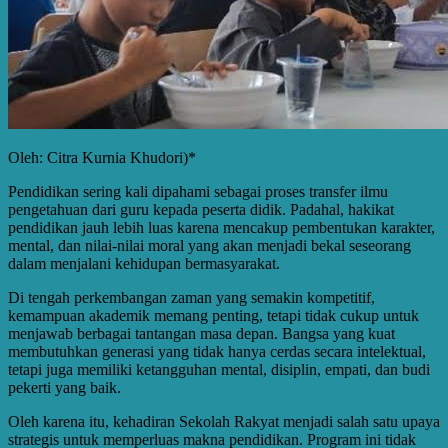
Oleh: Citra Kurnia Khudori)*
Pendidikan sering kali dipahami sebagai proses transfer ilmu
pengetahuan dari guru kepada peserta didik. Padahal, hakikat
pendidikan jauh lebih luas karena mencakup pembentukan karakter,
mental, dan nilai-nilai moral yang akan menjadi bekal seseorang
dalam menjalani kehidupan bermasyarakat.
Di tengah perkembangan zaman yang semakin kompetitif,
kemampuan akademik memang penting, tetapi tidak cukup untuk
menjawab berbagai tantangan masa depan. Bangsa yang kuat
membutuhkan generasi yang tidak hanya cerdas secara intelektual,
tetapi juga memiliki ketangguhan mental, disiplin, empati, dan budi
pekerti yang baik.
Oleh karena itu, kehadiran Sekolah Rakyat menjadi salah satu upaya
strategis untuk memperluas makna pendidikan. Program ini tidak