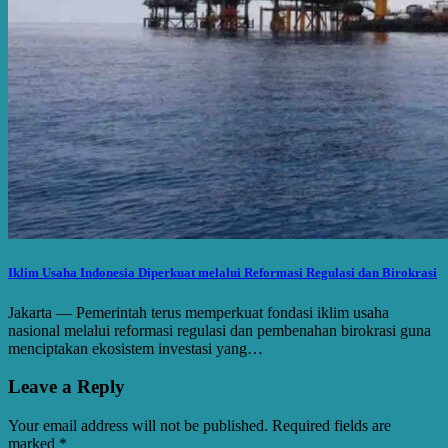
Iklim Usaha Indonesia Diperkuat melalui Reformasi Regulasi dan Birokrasi
Jakarta — Pemerintah terus memperkuat fondasi iklim usaha
nasional melalui reformasi regulasi dan pembenahan birokrasi guna
menciptakan ekosistem investasi yang…
Leave a Reply
Your email address will not be published.
Required fields are
marked
*