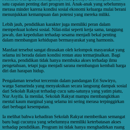
satu capaian penting dari program ini. Anak-anak yang sebelumnya
merasa minder karena kondisi sosial ekonomi keluarga mulai berani
menunjukkan kemampuan dan potensi yang mereka miliki.
Lebih jauh, pendidikan karakter juga memiliki peran dalam
memperkuat kohesi sosial. Nilai-nilai seperti kerja sama, tanggung
jawab, dan kepedulian terhadap sesama menjadi bekal penting
dalam membangun kehidupan bermasyarakat yang harmonis.
Manfaat tersebut sangat dirasakan oleh kelompok masyarakat yang
selama ini berada dalam kondisi rentan atau termarjinalkan. Bagi
mereka, pendidikan tidak hanya membuka akses terhadap ilmu
pengetahuan, tetapi juga menjadi sarana membangun kembali harga
diri dan harapan hidup.
Pengalaman tersebut tercermin dalam pandangan Eri Suwiryo,
warga Samarinda yang menyaksikan secara langsung dampak sosial
dari Sekolah Rakyat terhadap cucu satu-satunya yang yatim piatu,
Nur Asyifa. Ia menilai, Sekolah Rakyat mampu membangkitkan
mental kaum marginal yang selama ini sering merasa terpinggirkan
dari berbagai kesempatan.
Ia melihat bahwa kehadiran Sekolah Rakyat memberikan semangat
baru bagi cucunya yang sebelumnya memiliki keterbatasan akses
terhadap pendidikan. Program ini tidak hanya menghadirkan ruang