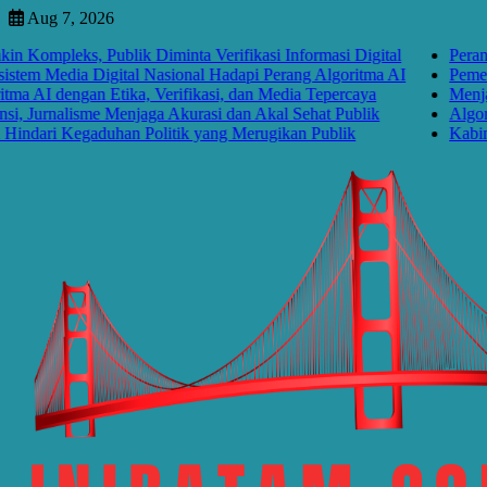
Skip
Aug 7, 2026
to
pleks, Publik Diminta Verifikasi Informasi Digital
Perang Algo
content
 Media Digital Nasional Hadapi Perang Algoritma AI
Pemerintah 
 dengan Etika, Verifikasi, dan Media Tepercaya
Menjawab Pe
rnalisme Menjaga Akurasi dan Akal Sehat Publik
Algoritma M
ri Kegaduhan Politik yang Merugikan Publik
Kabinet Ba