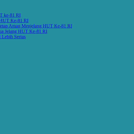
UT ke-81 RI
g HUT Ke-81 RI
 Tetap Aman Menjelang HUT Ke-81 RI
pua Jelang HUT Ke-81 RI
 Lebih Serius