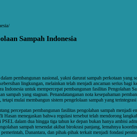
esia
olaan Sampah Indonesia
 dalam pembangunan nasional, yakni darurat sampah perkotaan yang se
ebersihan lingkungan, melainkan telah menjadi ancaman serius bagi kes
ara Indonesia untuk mempercepat pembangunan fasilitas Pengolahan Sa
laan sampah yang stagnan. Penandatanganan nota kesepahaman pemban
l, tetapi mulai membangun sistem pengelolaan sampah yang terintegrasi 
tang percepatan pembangunan fasilitas pengolahan sampah menjadi ener
i Hasan menegaskan bahwa regulasi tersebut telah mendorong langkah 
SEL dalam dua hingga tiga tahun ke depan bukan hanya ambisi admini
engolahan sampah tersendat akibat birokrasi panjang, lemahnya koordi
pemerintah, Danantara, dan pihak-pihak terkait menjadi fondasi penting