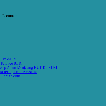
me I comment.
UT ke-81 RI
g HUT Ke-81 RI
 Tetap Aman Menjelang HUT Ke-81 RI
pua Jelang HUT Ke-81 RI
 Lebih Serius