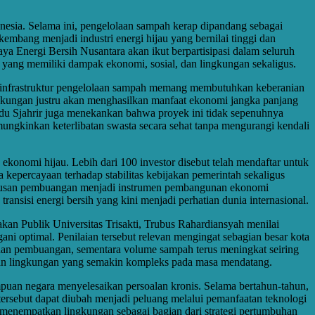
donesia. Selama ini, pengelolaan sampah kerap dipandang sebagai
embang menjadi industri energi hijau yang bernilai tinggi dan
 Energi Bersih Nusantara akan ikut berpartisipasi dalam seluruh
 yang memiliki dampak ekonomi, sosial, dan lingkungan sekaligus.
an infrastruktur pengelolaan sampah memang membutuhkan keberanian
ingkungan justru akan menghasilkan manfaat ekonomi jangka panjang
andu Sjahrir juga menekankan bahwa proyek ini tidak sepenuhnya
gkinkan keterlibatan swasta secara sehat tanpa mengurangi kendali
ekonomi hijau. Lebih dari 100 investor disebut telah mendaftar untuk
kepercayaan terhadap stabilitas kebijakan pemerintah sekaligus
r urusan pembuangan menjadi instrumen pembangunan ekonomi
nsisi energi bersih yang kini menjadi perhatian dunia internasional.
an Publik Universitas Trisakti, Trubus Rahardiansyah menilai
ni optimal. Penilaian tersebut relevan mengingat sebagian besar kota
ahan pembuangan, sementara volume sampah terus meningkat seiring
lan lingkungan yang semakin kompleks pada masa mendatang.
uan negara menyelesaikan persoalan kronis. Selama bertahun-tahun,
rsebut dapat diubah menjadi peluang melalui pemanfaatan teknologi
menempatkan lingkungan sebagai bagian dari strategi pertumbuhan