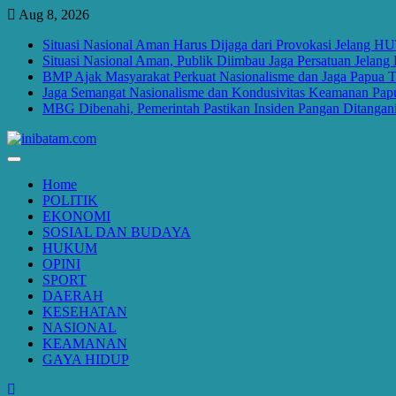
Skip
Aug 8, 2026
to
Situasi Nasional Aman Harus Dijaga dari Provokasi Jelang H
content
Situasi Nasional Aman, Publik Diimbau Jaga Persatuan Jelan
BMP Ajak Masyarakat Perkuat Nasionalisme dan Jaga Papua
Jaga Semangat Nasionalisme dan Kondusivitas Keamanan Pa
MBG Dibenahi, Pemerintah Pastikan Insiden Pangan Ditangani
Home
POLITIK
EKONOMI
SOSIAL DAN BUDAYA
HUKUM
OPINI
SPORT
DAERAH
KESEHATAN
NASIONAL
KEAMANAN
GAYA HIDUP