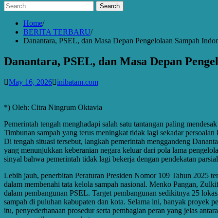
Search
for:
Home
BERITA TERBARU
Danantara, PSEL, dan Masa Depan Pengelolaan Sampah Indon
Danantara, PSEL, dan Masa Depan Pengel
May 16, 2026
inibatam.com
*) Oleh: Citra Ningrum Oktavia
Pemerintah tengah menghadapi salah satu tantangan paling mendesak
Timbunan sampah yang terus meningkat tidak lagi sekadar persoalan k
Di tengah situasi tersebut, langkah pemerintah menggandeng Danant
yang menunjukkan keberanian negara keluar dari pola lama pengelo
sinyal bahwa pemerintah tidak lagi bekerja dengan pendekatan parsia
Lebih jauh, penerbitan Peraturan Presiden Nomor 109 Tahun 2025 ten
dalam membenahi tata kelola sampah nasional. Menko Pangan, Zulkifl
dalam pembangunan PSEL. Target pembangunan sedikitnya 25 lokasi P
sampah di puluhan kabupaten dan kota. Selama ini, banyak proyek p
itu, penyederhanaan prosedur serta pembagian peran yang jelas antara 