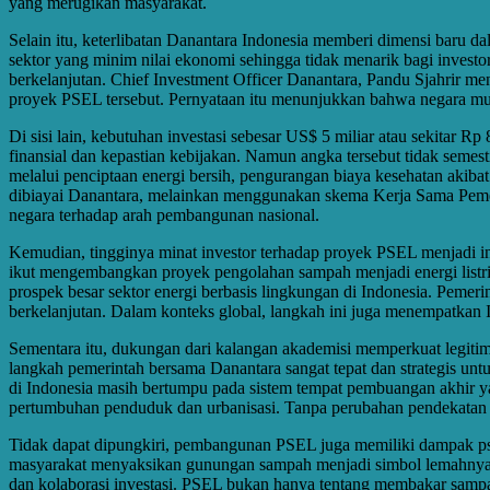
yang merugikan masyarakat.
Selain itu, keterlibatan Danantara Indonesia memberi dimensi baru d
sektor yang minim nilai ekonomi sehingga tidak menarik bagi investor
berkelanjutan. Chief Investment Officer Danantara, Pandu Sjahrir 
proyek PSEL tersebut. Pernyataan itu menunjukkan bahwa negara mula
Di sisi lain, kebutuhan investasi sebesar US$ 5 miliar atau sekit
finansial dan kepastian kebijakan. Namun angka tersebut tidak semes
melalui penciptaan energi bersih, pengurangan biaya kesehatan akiba
dibiayai Danantara, melainkan menggunakan skema Kerja Sama Pemer
negara terhadap arah pembangunan nasional.
Kemudian, tingginya minat investor terhadap proyek PSEL menjadi ind
ikut mengembangkan proyek pengolahan sampah menjadi energi listrik
prospek besar sektor energi berbasis lingkungan di Indonesia. Pem
berkelanjutan. Dalam konteks global, langkah ini juga menempatkan I
Sementara itu, dukungan dari kalangan akademisi memperkuat legiti
langkah pemerintah bersama Danantara sangat tepat dan strategis unt
di Indonesia masih bertumpu pada sistem tempat pembuangan akhir y
pertumbuhan penduduk dan urbanisasi. Tanpa perubahan pendekatan 
Tidak dapat dipungkiri, pembangunan PSEL juga memiliki dampak ps
masyarakat menyaksikan gunungan sampah menjadi simbol lemahnya ta
dan kolaborasi investasi. PSEL bukan hanya tentang membakar sampa