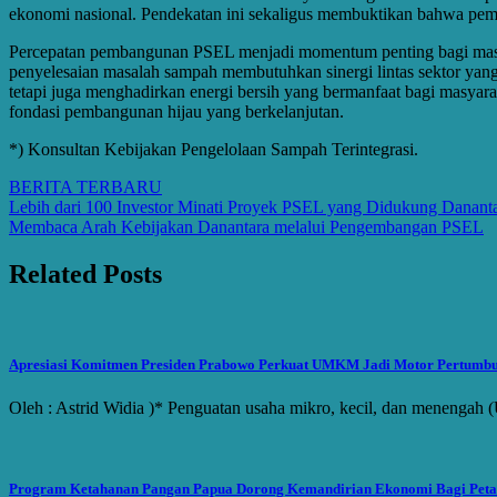
ekonomi nasional. Pendekatan ini sekaligus membuktikan bahwa pemb
Percepatan pembangunan PSEL menjadi momentum penting bagi masa 
penyelesaian masalah sampah membutuhkan sinergi lintas sektor ya
tetapi juga menghadirkan energi bersih yang bermanfaat bagi masyara
fondasi pembangunan hijau yang berkelanjutan.
*) Konsultan Kebijakan Pengelolaan Sampah Terintegrasi.
BERITA TERBARU
Post
Lebih dari 100 Investor Minati Proyek PSEL yang Didukung Danant
Membaca Arah Kebijakan Danantara melalui Pengembangan PSEL
navigation
Related Posts
Apresiasi Komitmen Presiden Prabowo Perkuat UMKM Jadi Motor Pertumb
Oleh : Astrid Widia )* Penguatan usaha mikro, kecil, dan menenga
Program Ketahanan Pangan Papua Dorong Kemandirian Ekonomi Bagi Peta