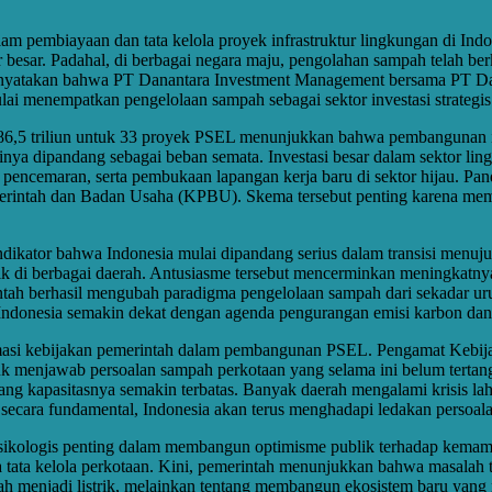
alam pembiayaan dan tata kelola proyek infrastruktur lingkungan di In
 besar. Padahal, di berbagai negara maju, pengolahan sampah telah berk
menyatakan bahwa PT Danantara Investment Management bersama PT Daya
i menempatkan pengelolaan sampah sebagai sektor investasi strategis
ar Rp 86,5 triliun untuk 33 proyek PSEL menunjukkan bahwa pembangun
tinya dipandang sebagai beban semata. Investasi besar dalam sektor l
t pencemaran, serta pembukaan lapangan kerja baru di sektor hijau. P
intah dan Badan Usaha (KPBU). Skema tersebut penting karena memun
ikator bahwa Indonesia mulai dipandang serius dalam transisi menuju 
 di berbagai daerah. Antusiasme tersebut mencerminkan meningkatnya 
erintah berhasil mengubah paradigma pengelolaan sampah dari sekada
ndonesia semakin dekat dengan agenda pengurangan emisi karbon dan tra
masi kebijakan pemerintah dalam pembangunan PSEL. Pengamat Kebijak
uk menjawab persoalan sampah perkotaan yang selama ini belum tertanga
ang kapasitasnya semakin terbatas. Banyak daerah mengalami krisis l
secara fundamental, Indonesia akan terus menghadapi ledakan persoa
ikologis penting dalam membangun optimisme publik terhadap kemamp
ta kelola perkotaan. Kini, pemerintah menunjukkan bahwa masalah te
h menjadi listrik, melainkan tentang membangun ekosistem baru yang 