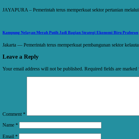
JAYAPURA – Pemerintah terus memperkuat sektor pertanian melalu
Kampung Nelayan Merah Putih Jadi Bagian Strategi Ekonomi Biru Prabowo
Jakarta — Pemerintah terus memperkuat pembangunan sektor kelau
Leave a Reply
Your email address will not be published.
Required fields are marked
Comment
*
Name
*
Email
*