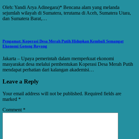
Oleh: Yandi Arya Adinegara)* Bencana alam yang melanda
sejumlah wilayah di Sumatera, terutama di Aceh, Sumatera Utara,
dan Sumatera Barat,…
Pengamat: Koperasi Desa Merah Putih Hidupkan Kembali Semangat
Ekonomi Gotong Royong
Jakarta – Upaya pemerintah dalam memperkuat ekonomi
masyarakat desa melalui pembentukan Koperasi Desa Merah Putih
mendapat perhatian dari kalangan akademisi…
Leave a Reply
Your email address will not be published.
Required fields are
marked
*
Comment
*