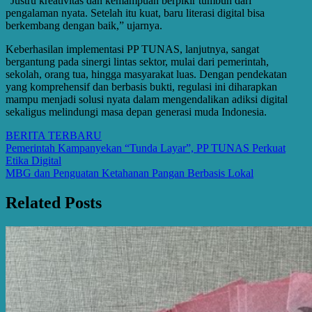
“Justru kreativitas dan kemampuan berpikir tumbuh dari
pengalaman nyata. Setelah itu kuat, baru literasi digital bisa
berkembang dengan baik,” ujarnya.
Keberhasilan implementasi PP TUNAS, lanjutnya, sangat
bergantung pada sinergi lintas sektor, mulai dari pemerintah,
sekolah, orang tua, hingga masyarakat luas. Dengan pendekatan
yang komprehensif dan berbasis bukti, regulasi ini diharapkan
mampu menjadi solusi nyata dalam mengendalikan adiksi digital
sekaligus melindungi masa depan generasi muda Indonesia.
BERITA TERBARU
Post
Pemerintah Kampanyekan “Tunda Layar”, PP TUNAS Perkuat
Etika Digital
navigation
MBG dan Penguatan Ketahanan Pangan Berbasis Lokal
Related Posts