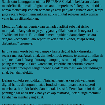
Salah satu keunggulan utama PP TUNAS adalah kejelasan dalam
mendefinisikan risiko digital secara komprehensif. Regulasi ini tidak
hanya mencakup konten berbahaya atau penyalahgunaan data, tetapi
juga secara tegas memasukkan adiksi digital sebagai risiko utama
yang harus dikendalikan.
Menurut Najelaa, pengakuan terhadap adiksi sebagai risiko
merupakan langkah maju yang jarang dilakukan oleh negara lain.
“Adiksi ini kunci. Bukti ilmiah menunjukkan dampaknya setara
dengan kecanduan lain seperti rokok atau alkohol, tetapi sering
diabaikan,” tegasnya.
Ia juga menyoroti bahwa dampak krisis digital tidak dirasakan
secara merata. Anak-anak dari kelompok rentan, terutama di wilayah
terpencil dan keluarga kurang mampu, justru menjadi pihak yang
paling terdampak. Oleh karena itu, keterlibatan seluruh elemen
masyarakat menjadi sangat penting dalam memastikan perlindungan
anak berjalan efektif.
Dalam konteks pendidikan, Najelaa menegaskan bahwa literasi
digital harus dibangun di atas fondasi kemampuan dasar seperti
membaca, berpikir kritis, dan interaksi sosial. Pendekatan ini dinilai
penting agar anak tidak hanya cakap teknologi, tetapi juga memiliki
ketahanan mental yang kuat.