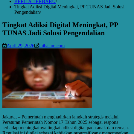
BERITA TERBARU
Tingkat Adiksi Digital Meningkat, PP TUNAS Jadi Solusi
Pengendalian
Tingkat Adiksi Digital Meningkat, PP
TUNAS Jadi Solusi Pengendalian
April 29, 2026
inibatam.com
Jakarta, – Pemerintah menghadirkan langkah strategis melalui
Peraturan Pemerintah Nomor 17 Tahun 2025 sebagai respons
terhadap meningkatnya tingkat adiksi digital pada anak dan remaja.
Regulasi ini dinilai sebagai kebijakan progresif yang menempatkan