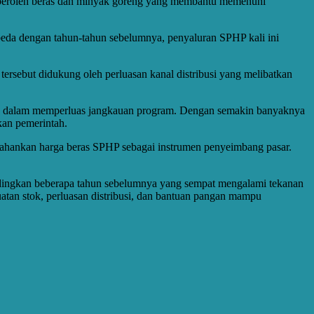
emperoleh beras dan minyak goreng yang membantu memenuhi
beda dengan tahun-tahun sebelumnya, penyaluran SPHP kali ini
ersebut didukung oleh perluasan kanal distribusi yang melibatkan
ng dalam memperluas jangkauan program. Dengan semakin banyaknya
kan pemerintah.
ahankan harga beras SPHP sebagai instrumen penyeimbang pasar.
ndingkan beberapa tahun sebelumnya yang sempat mengalami tekanan
guatan stok, perluasan distribusi, dan bantuan pangan mampu