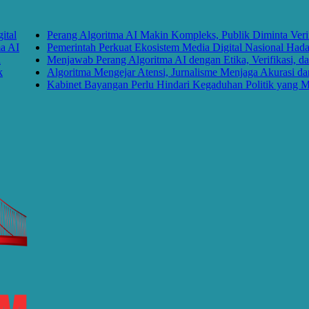
Perang Algoritma AI Makin Kompleks, Publik Diminta Verifikasi
Pemerintah Perkuat Ekosistem Media Digital Nasional Hadapi P
Menjawab Perang Algoritma AI dengan Etika, Verifikasi, dan M
Algoritma Mengejar Atensi, Jurnalisme Menjaga Akurasi dan Ak
Kabinet Bayangan Perlu Hindari Kegaduhan Politik yang Merug