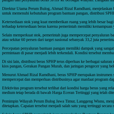
Direktur Utama Perum Bulog, Ahmad Rizal Ramdhani, menjelaskan bah
untuk memenuhi kebutuhan program bantuan pangan, distribusi SPHP, 
Ketersediaan stok yang kuat memberikan ruang yang lebih besar bagi
terhadap ketersediaan beras karena pemerintah memiliki kemampuan
Selain memperkuat stok, pemerintah juga mempercepat penyaluran ba
atau sekitar 60 persen dari target nasional sebanyak 33,2 juta peneri
Percepatan penyaluran bantuan pangan memiliki dampak yang sangat p
permintaan di pasar menjadi lebih terkendali. Kondisi tersebut mem
Di sisi lain, distribusi beras SPHP terus diperluas ke berbagai salura
kios pangan, Gerakan Pangan Murah, dan jaringan pengecer yang be
Menurut Ahmad Rizal Ramdhani, beras SPHP merupakan instrumen stra
mempercepat dan memperluas distribusinya agar manfaat program dapa
Efektivitas program tersebut terlihat dari kondisi harga beras yang 
medium tetap berada di bawah Harga Eceran Tertinggi yang telah dit
Pemimpin Wilayah Perum Bulog Jawa Timur, Langgeng Wisnu, menjelask
ditetapkan. Capaian tersebut menjadi salah satu yang tertinggi secara