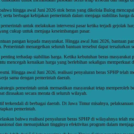
wa hingga awal Juni 2026 stok beras yang dikelola Bulog mencapai se
serta berbagai kebijakan pemerintah dalam menjaga stabilitas harga d
 pemerintah untuk melakukan intervensi pasar ketika terjadi gejolak h
 yang cukup untuk menjaga keseimbangan pasar.
ntuan pangan kepada masyarakat. Hingga awal Juni 2026, bantuan pan
ma. Pemerintah menargetkan seluruh bantuan tersebut dapat tersalurkan s
enting terhadap stabilitas harga. Ketika kebutuhan beras masyarakat 
bantu mencegah kenaikan harga yang berlebihan sekaligus memperkuat d
n resmi. Hingga awal Juni 2026, realisasi penyaluran beras SPHP telah me
kerja sama dengan pemerintah daerah.
tegis pemerintah untuk memastikan masyarakat tetap memperoleh bera
t dirasakan secara merata di seluruh wilayah.
relatif terkendali di berbagai daerah. Di Jawa Timur misalnya, pelaksan
etapkan pemerintah.
an bahwa realisasi penyaluran beras SPHP di wilayahnya telah mencapa
 nasional dan menunjukkan tingginya efektivitas program dalam menjaga s