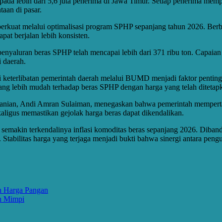
pada lebih dari 5,6 juta penerima di Jawa Timur. Setiap penerima m
aan di pasar.
perkuat melalui optimalisasi program SPHP sepanjang tahun 2026. Ber
pat berjalan lebih konsisten.
nyaluran beras SPHP telah mencapai lebih dari 371 ribu ton. Capaian t
 daerah.
 keterlibatan pemerintah daerah melalui BUMD menjadi faktor penti
 yang lebih mudah terhadap beras SPHP dengan harga yang telah ditetap
rtanian, Andi Amran Sulaiman, menegaskan bahwa pemerintah mempert
aligus memastikan gejolak harga beras dapat dikendalikan.
 semakin terkendalinya inflasi komoditas beras sepanjang 2026. Diba
. Stabilitas harga yang terjaga menjadi bukti bahwa sinergi antara pen
n Harga Pangan
ih Mimpi