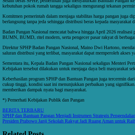
Selain beras SPHP, pemerintah juga menyalurkan Bantuan Pangan ke
kebutuhan pokok rumah tangga sekaligus mengurangi tekanan permint
Komitmen pemerintah dalam menjaga stabilitas harga pangan juga di
berlangsung tanpa jeda sehingga distribusi beras kepada masyarakat da
Badan Pangan Nasional mencatat bahwa hingga April 2026 realisasi pe
BUMN, BUMD, ritel modern, serta pengecer pasar rakyat di berbagai
Direktur SPHP Badan Pangan Nasional, Maino Dwi Hartono, menilai
saluran distribusi yang terlibat, masyarakat dapat memperoleh akses
Sementara itu, Kepala Badan Pangan Nasional sekaligus Menteri Pe
Kebijakan tersebut dilakukan untuk menjaga daya beli masyarakat sek
Keberhasilan program SPHP dan Bantuan Pangan juga tercermin dari
cukup tinggi, kondisi saat ini menunjukkan perbaikan yang signifikan
memberikan dampak nyata bagi masyarakat.
*) Pemerhati Kebijakan Publik dan Pangan
BERITA TERBARU
Post
SPHP dan Bantuan Pangan Menjadi Instrumen Strategis Pengendalia
Presiden Prabowo Janji Sekolah Rakyat Jadi Ruang Aman untuk Ra
navigation
Related Posts