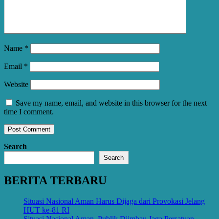
Name
*
Email
*
Website
Save my name, email, and website in this browser for the next
time I comment.
Search
Search
BERITA TERBARU
Situasi Nasional Aman Harus Dijaga dari Provokasi Jelang
HUT ke-81 RI
Situasi Nasional Aman, Publik Diimbau Jaga Persatuan