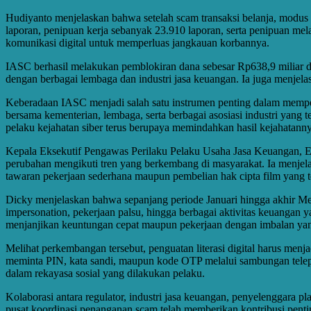
Hudiyanto menjelaskan bahwa setelah scam transaksi belanja, modus i
laporan, penipuan kerja sebanyak 23.910 laporan, serta penipuan mel
komunikasi digital untuk memperluas jangkauan korbannya.
IASC berhasil melakukan pemblokiran dana sebesar Rp638,9 miliar dar
dengan berbagai lembaga dan industri jasa keuangan. Ia juga menjelask
Keberadaan IASC menjadi salah satu instrumen penting dalam memperc
bersama kementerian, lembaga, serta berbagai asosiasi industri ya
pelaku kejahatan siber terus berupaya memindahkan hasil kejahatanny
Kepala Eksekutif Pengawas Perilaku Pelaku Usaha Jasa Keuangan, 
perubahan mengikuti tren yang berkembang di masyarakat. Ia menj
tawaran pekerjaan sederhana maupun pembelian hak cipta film yang 
Dicky menjelaskan bahwa sepanjang periode Januari hingga akhir Mei 
impersonation, pekerjaan palsu, hingga berbagai aktivitas keuangan 
menjanjikan keuntungan cepat maupun pekerjaan dengan imbalan yan
Melihat perkembangan tersebut, penguatan literasi digital harus me
meminta PIN, kata sandi, maupun kode OTP melalui sambungan telepon 
dalam rekayasa sosial yang dilakukan pelaku.
Kolaborasi antara regulator, industri jasa keuangan, penyelenggara 
pusat koordinasi penanganan scam telah memberikan kontribusi pentin