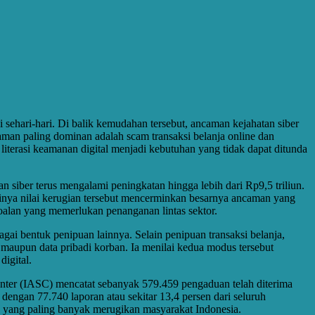
sehari-hari. Di balik kemudahan tersebut, ancaman kejahatan siber
an paling dominan adalah scam transaksi belanja online dan
literasi keamanan digital menjadi kebutuhan yang tidak dapat ditunda
iber terus mengalami peningkatan hingga lebih dari Rp9,5 triliun.
ginya nilai kerugian tersebut mencerminkan besarnya ancaman yang
oalan yang memerlukan penanganan lintas sektor.
ai bentuk penipuan lainnya. Selain penipuan transaksi belanja,
 maupun data pribadi korban. Ia menilai kedua modus tersebut
igital.
nter (IASC) mencatat sebanyak 579.459 pengaduan telah diterima
engan 77.740 laporan atau sekitar 13,4 persen dari seluruh
yang paling banyak merugikan masyarakat Indonesia.