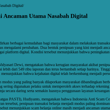
asabah Digital
ai Ancaman Utama Nasabah Digital
irkan berbagai kemudahan bagi masyarakat dalam melakukan transaksi 
s mengalami perubahan. Dua bentuk penipuan yang kini menjadi ancam
gai platform digital. Kondisi tersebut menunjukkan bahwa peningkatan 
dyasari Dewi, mengatakan bahwa kerugian masyarakat akibat penipuan s
 lebih dari 549 ribu laporan dan terus bertambah setiap harinya. Ting
ta menunjukkan bahwa kejahatan digital telah berkembang menjadi pers
n modus yang paling banyak dilaporkan masyarakat dibandingkan berbag
ing sering digunakan pelaku untuk memperoleh akses terhadap rekening
nja secara daring serta semakin luasnya penggunaan layanan keuangan d
(Satgas PASTI), Hudiyanto, mengatakan bahwa Indonesia Anti Scam Ce
 tersebut, penipuan transaksi belanja menjadi modus paling dominan d
sebut menunjukkan scam belanja online masih menjadi ancaman utama 