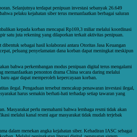
oran. Selanjutnya terdapat penipuan investasi sebanyak 26.649
 bahwa pelaku kejahatan siber terus memanfaatkan berbagai saluran
embalikan kepada korban mencapai Rp169,3 miliar melalui koordinasi
ir satu juta rekening yang dilaporkan terkait aktivitas penipuan.
ibentuk sebagai hasil kolaborasi antara Otoritas Jasa Keuangan
a cepat, peluang penyelamatan dana korban dapat meningkat meskipun
akan bahwa perkembangan modus penipuan digital terus mengalami
g memanfaatkan penonton drama China secara daring melalui
h baru agar dapat memperoleh kepercayaan korban.
itas ilegal. Pengaduan tersebut mencakup penawaran investasi ilegal,
syarakat harus semakin berhati-hati terhadap setiap tawaran yang
angan. Masyarakat perlu memahami bahwa lembaga resmi tidak akan
ikasi melalui kanal resmi agar masyarakat tidak mudah terjebak
r utama dalam menekan angka kejahatan siber. Kehadiran IASC sebagai
ban. Melalui peningkatan literasi digital, penguatan sistem