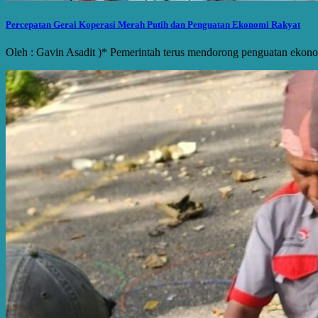
Percepatan Gerai Koperasi Merah Putih dan Penguatan Ekonomi Rakyat
Oleh : Gavin Asadit )* Pemerintah terus mendorong penguatan ekon