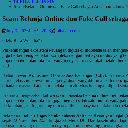
BERITA TERBARU
Scam Belanja Online dan Fake Call sebagai Ancaman Utama N
Scam Belanja Online dan Fake Call sebag
July 9, 2026
July 9, 2026
inibatam.com
Oleh: Bara Winatha*)
Perkembangan ekosistem keuangan digital di Indonesia telah menghad
juga berkembang semakin kompleks dengan berbagai modus yang teru
impersonation atau fake call yang menyasar masyarakat melalui berba
lagi.
Ketua Dewan Komisioner Otoritas Jasa Keuangan (OJK), Friderica Wi
Ia menjelaskan bahwa jumlah pengaduan yang diterima telah mencapai
dihadapi masyarakat dalam melakukan aktivitas keuangan digital ser
Friderica menjelaskan bahwa scam transaksi belanja online merupaka
impersonation atau fake call juga menjadi salah satu modus yang pal
berkembang seiring meningkatnya aktivitas masyarakat dalam berbela
Sekretariat Satuan Tugas Pemberantasan Aktivitas Keuangan Ilegal 
sejak 22 November 2024 hingga 31 Mei 2026. Dari keseluruhan laporan
pengaduan yang masuk. Ia menyampaikan bahwa tingginya angka ter