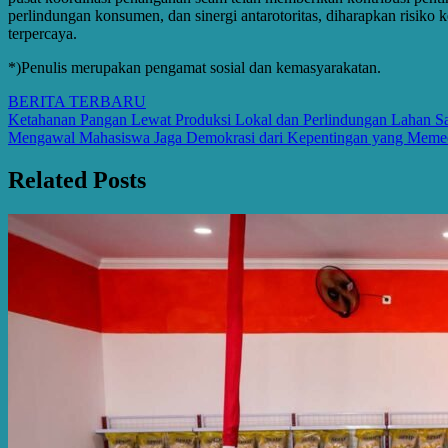
perlindungan konsumen, dan sinergi antarotoritas, diharapkan risiko 
terpercaya.
*)Penulis merupakan pengamat sosial dan kemasyarakatan.
BERITA TERBARU
Post
Ketahanan Pangan Lewat Produksi Lokal dan Perlindungan Lahan 
Mengawal Mahasiswa Jaga Demokrasi dari Kepentingan yang Meme
navigation
Related Posts