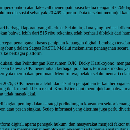
mpersonation atau fake call menempati posisi kedua dengan 47.269 lap
alui media sosial sebanyak 20.469 laporan. Data tersebut menunjukkan
i berbagai laporan yang diterima. Selain itu, dana yang berhasil dik
an bahwa lebih dari 515 ribu rekening telah berhasil diblokir dari hamp
epat penanganan kasus penipuan keuangan digital. Lembaga tersebut d
ng tergabung dalam Satgas PASTI. Melalui mekanisme penanganan secar
a ke berbagai platform.
Edukasi, dan Pelindungan Konsumen OJK, Dicky Kartikoyono, mengat
elaskan bahwa OJK menemukan berbagai pola baru, termasuk modus yan
ternyata merupakan penipuan. Menurutnya, pelaku selalu mencari cela
2026, OJK menerima lebih dari 17 ribu pengaduan terkait berbagai ent
yang tidak memiliki izin resmi. Kondisi tersebut menunjukkan bahwa ma
g tidak masuk akal.
njadi bagian penting dalam strategi perlindungan konsumen sektor keu
atau pesan singkat. Setiap informasi yang diterima juga perlu diverif
platform digital, aparat penegak hukum, dan masyarakat menjadi fakto
g dalam mempercepat pemblokiran rekening serta penyelamatan dana kor