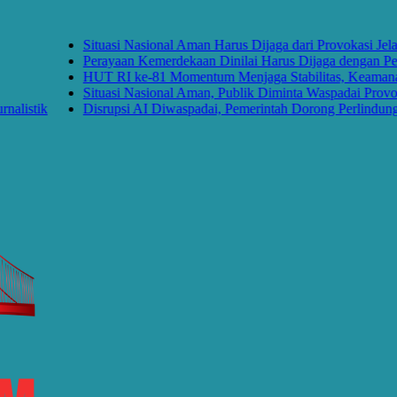
Situasi Nasional Aman Harus Dijaga dari Provokasi Jelang
Perayaan Kemerdekaan Dinilai Harus Dijaga dengan Persat
HUT RI ke-81 Momentum Menjaga Stabilitas, Keamanan, 
Situasi Nasional Aman, Publik Diminta Waspadai Provokas
stik
Disrupsi AI Diwaspadai, Pemerintah Dorong Perlindungan D