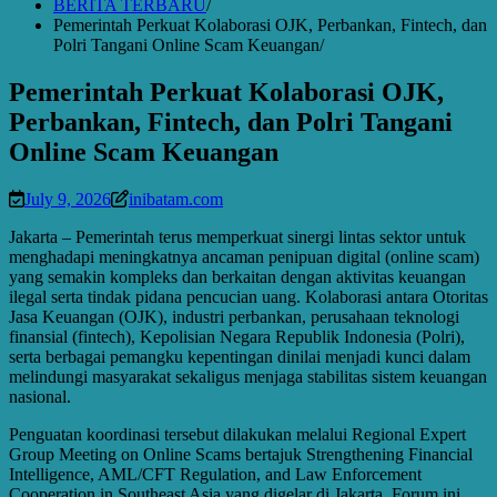
BERITA TERBARU
Pemerintah Perkuat Kolaborasi OJK, Perbankan, Fintech, dan
Polri Tangani Online Scam Keuangan
Pemerintah Perkuat Kolaborasi OJK,
Perbankan, Fintech, dan Polri Tangani
Online Scam Keuangan
July 9, 2026
inibatam.com
Jakarta – Pemerintah terus memperkuat sinergi lintas sektor untuk
menghadapi meningkatnya ancaman penipuan digital (online scam)
yang semakin kompleks dan berkaitan dengan aktivitas keuangan
ilegal serta tindak pidana pencucian uang. Kolaborasi antara Otoritas
Jasa Keuangan (OJK), industri perbankan, perusahaan teknologi
finansial (fintech), Kepolisian Negara Republik Indonesia (Polri),
serta berbagai pemangku kepentingan dinilai menjadi kunci dalam
melindungi masyarakat sekaligus menjaga stabilitas sistem keuangan
nasional.
Penguatan koordinasi tersebut dilakukan melalui Regional Expert
Group Meeting on Online Scams bertajuk Strengthening Financial
Intelligence, AML/CFT Regulation, and Law Enforcement
Cooperation in Southeast Asia yang digelar di Jakarta. Forum ini