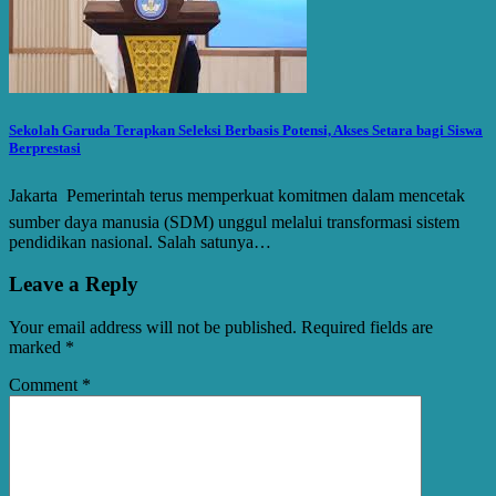
Sekolah Garuda Terapkan Seleksi Berbasis Potensi, Akses Setara bagi Siswa
Berprestasi
Jakarta  Pemerintah terus memperkuat komitmen dalam mencetak
sumber daya manusia (SDM) unggul melalui transformasi sistem
pendidikan nasional. Salah satunya…
Leave a Reply
Your email address will not be published.
Required fields are
marked
*
Comment
*