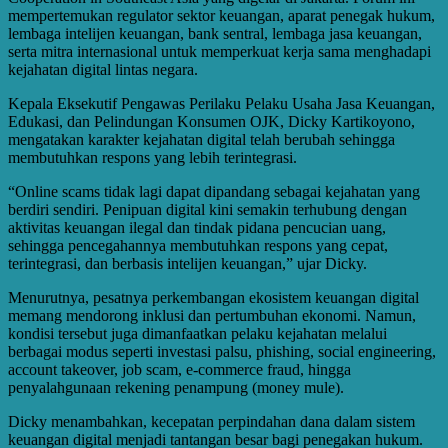
mempertemukan regulator sektor keuangan, aparat penegak hukum,
lembaga intelijen keuangan, bank sentral, lembaga jasa keuangan,
serta mitra internasional untuk memperkuat kerja sama menghadapi
kejahatan digital lintas negara.
Kepala Eksekutif Pengawas Perilaku Pelaku Usaha Jasa Keuangan,
Edukasi, dan Pelindungan Konsumen OJK, Dicky Kartikoyono,
mengatakan karakter kejahatan digital telah berubah sehingga
membutuhkan respons yang lebih terintegrasi.
“Online scams tidak lagi dapat dipandang sebagai kejahatan yang
berdiri sendiri. Penipuan digital kini semakin terhubung dengan
aktivitas keuangan ilegal dan tindak pidana pencucian uang,
sehingga pencegahannya membutuhkan respons yang cepat,
terintegrasi, dan berbasis intelijen keuangan,” ujar Dicky.
Menurutnya, pesatnya perkembangan ekosistem keuangan digital
memang mendorong inklusi dan pertumbuhan ekonomi. Namun,
kondisi tersebut juga dimanfaatkan pelaku kejahatan melalui
berbagai modus seperti investasi palsu, phishing, social engineering,
account takeover, job scam, e-commerce fraud, hingga
penyalahgunaan rekening penampung (money mule).
Dicky menambahkan, kecepatan perpindahan dana dalam sistem
keuangan digital menjadi tantangan besar bagi penegakan hukum.