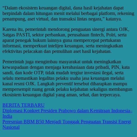
“Dalam ekosistem keuangan digital, dana hasil kejahatan dapat
berpindah dalam hitungan menit melalui berbagai platform, rekening
penampung, aset virtual, dan transaksi lintas negara,” katanya.
Karena itu, pemerintah mendorong penguatan sinergi antara OJK,
Satgas PASTI, sektor perbankan, perusahaan fintech, Polri, serta
aparat penegak hukum lainnya guna mempercepat pertukaran
informasi, memperkuat intelijen keuangan, serta meningkatkan
efektivitas pelacakan dan pemulihan aset hasil kejahatan.
Pemerintah juga mengimbau masyarakat untuk meningkatkan
kewaspadaan dengan menjaga kerahasiaan data pribadi, PIN, kata
sandi, dan kode OTP, tidak mudah tergiur investasi ilegal, serta
selalu memastikan legalitas pelaku usaha jasa keuangan melalui
kanal resmi OJK. Langkah preventif tersebut diharapkan mampu
mempersempit ruang gerak pelaku kejahatan sekaligus membangun
ekosistem keuangan digital yang aman, sehat, dan terpercaya.
BERITA TERBARU
Post
Diplomasi Konkret Presiden Prabowo dalam Kemitraan Indonesia–
India
navigation
Peresmian BBM B50 Menjadi Tonggak Penguatan Transisi Energi
Nasional