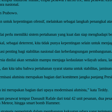
ra nasional.
en Prabowo.
 untuk kepentingan ofensif, melainkan sebagai langkah penangkal at
ilai perlu memiliki sistem pertahanan yang kuat dan siap menghadapi b
al, sebagai deterrent, kita tidak punya kepentingan selain untuk menjag
si penting bagi stabilitas nasional dan keberlangsungan pembangunan
a dinilai akan semakin mampu menjaga kedaulatan wilayah udara, laut
, dan kita tahu bahwa pertahanan syarat utama untuk stabilitas, jaminan
rnisasi alutsista merupakan bagian dari komitmen jangka panjang Pre
 ini merupakan bagian dari upaya modernisasi alutsista,” kata Teddy.
am pesawat tempur Dassault Rafale dari total 42 unit pesanan, dua p
auh Meteor, hingga smart bomb Hammer.
 strategis pemerintah dalam membangun kekuatan udara yang terintegras