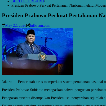
BERITA TERBARU
Presiden Prabowo Perkuat Pertahanan Nasional melalui Moderni
Presiden Prabowo Perkuat Pertahanan Nasi
May 22, 2026
inibatam.com
Jakarta — Pemerintah terus memperkuat sistem pertahanan nasional mel
Presiden Prabowo Subianto menegaskan bahwa penguatan pertahanan me
Penegasan tersebut disampaikan Presiden usai penyerahan sejumlah al
Dalam agenda tersebut, pemerintah resmi menyerahkan enam pesawa