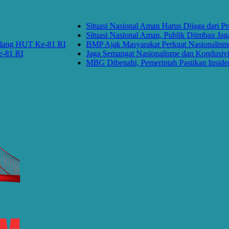
Situasi Nasional Aman Harus Dijaga dari Prov
Situasi Nasional Aman, Publik Diimbau Jaga P
ng HUT Ke-81 RI
BMP Ajak Masyarakat Perkuat Nasionalisme d
 RI
Jaga Semangat Nasionalisme dan Kondusivita
MBG Dibenahi, Pemerintah Pastikan Insiden Pa