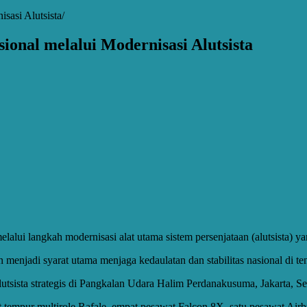
sasi Alutsista
onal melalui Modernisasi Alutsista
alui langkah modernisasi alat utama sistem persenjataan (alutsista) ya
njadi syarat utama menjaga kedaulatan dan stabilitas nasional di te
utsista strategis di Pangkalan Udara Halim Perdanakusuma, Jakarta, Se
t tempur multirole Rafale, empat pesawat Falcon 8X, satu pesawat A