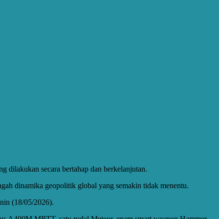
ng dilakukan secara bertahap dan berkelanjutan.
ngah dinamika geopolitik global yang semakin tidak menentu.
nin (18/05/2026).
irbus A400M MRTT, satu rudal Meteor, enam smart weapon Hammer,