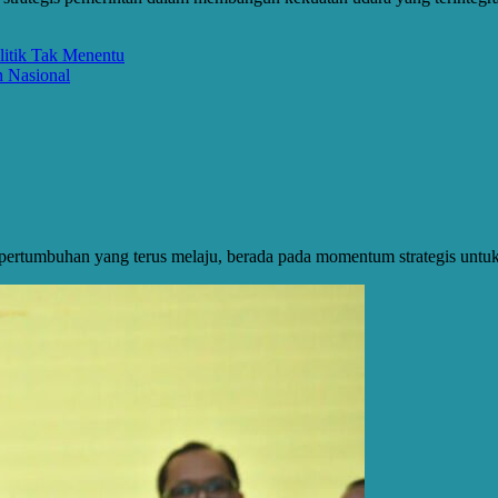
litik Tak Menentu
n Nasional
an pertumbuhan yang terus melaju, berada pada momentum strategis unt