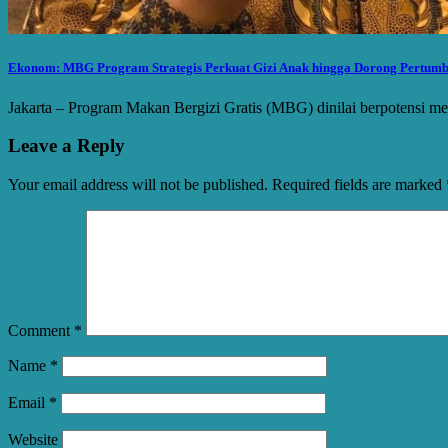
Ekonom: MBG Program Strategis Perkuat Gizi Anak hingga Dorong Pertum
Jakarta – Program Makan Bergizi Gratis (MBG) dinilai berpotensi 
Leave a Reply
Your email address will not be published.
Required fields are marked
Comment
*
Name
*
Email
*
Website