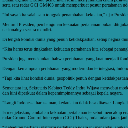
serta satu radar GCI GM403 untuk memperkuat postur pertahanan uda
“Ini saya kira salah satu tonggak penambahan kekuatan,” ujar Presid
Menurut Presiden, pembangunan kekuatan pertahanan bukan ditujukan
nasionalnya secara mandiri.
Di tengah kondisi dunia yang penuh ketidakpastian, setiap negara din
“Kita harus terus tingkatkan kekuatan pertahanan kita sebagai penangk
Presiden juga menekankan bahwa pertahanan yang kuat menjadi fonda
Dengan kemampuan pertahanan yang modern dan terintegrasi, Indonesi
“Tapi kita lihat kondisi dunia, geopolitik penuh dengan ketidakpastian
Sementara itu, Sekretaris Kabinet Teddy Indra Wijaya menyebut mode
dan kini diperkuat dalam kepemimpinannya sebagai kepala negara.
“Langit Indonesia harus aman, kedaulatan tidak bisa ditawar. Langkah
Ia menjelaskan, tambahan kekuatan pertahanan tersebut mencakup en
radar Ground Control Interceptor (GCI) Thales, rudal udara jarak j
“Kehadiran berbagai platform pertahanan udara ini menandai langkah