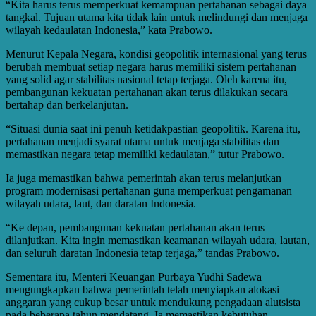
“Kita harus terus memperkuat kemampuan pertahanan sebagai daya
tangkal. Tujuan utama kita tidak lain untuk melindungi dan menjaga
wilayah kedaulatan Indonesia,” kata Prabowo.
Menurut Kepala Negara, kondisi geopolitik internasional yang terus
berubah membuat setiap negara harus memiliki sistem pertahanan
yang solid agar stabilitas nasional tetap terjaga. Oleh karena itu,
pembangunan kekuatan pertahanan akan terus dilakukan secara
bertahap dan berkelanjutan.
“Situasi dunia saat ini penuh ketidakpastian geopolitik. Karena itu,
pertahanan menjadi syarat utama untuk menjaga stabilitas dan
memastikan negara tetap memiliki kedaulatan,” tutur Prabowo.
Ia juga memastikan bahwa pemerintah akan terus melanjutkan
program modernisasi pertahanan guna memperkuat pengamanan
wilayah udara, laut, dan daratan Indonesia.
“Ke depan, pembangunan kekuatan pertahanan akan terus
dilanjutkan. Kita ingin memastikan keamanan wilayah udara, lautan,
dan seluruh daratan Indonesia tetap terjaga,” tandas Prabowo.
Sementara itu, Menteri Keuangan Purbaya Yudhi Sadewa
mengungkapkan bahwa pemerintah telah menyiapkan alokasi
anggaran yang cukup besar untuk mendukung pengadaan alutsista
pada beberapa tahun mendatang. Ia memastikan kebutuhan