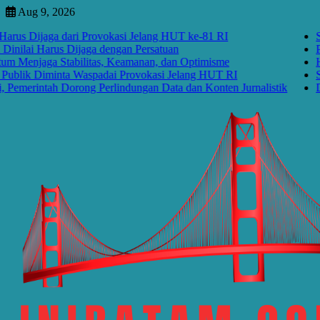
Skip
Aug 9, 2026
to
Dijaga dari Provokasi Jelang HUT ke-81 RI
Situasi
content
 Harus Dijaga dengan Persatuan
Perayaa
aga Stabilitas, Keamanan, dan Optimisme
HUT RI
k Diminta Waspadai Provokasi Jelang HUT RI
Situasi
rintah Dorong Perlindungan Data dan Konten Jurnalistik
Disrups