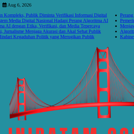
Skip
Aug 6, 2026
to
eks, Publik Diminta Verifikasi Informasi Digital
Perang Algori
content
edia Digital Nasional Hadapi Perang Algoritma AI
Pemerintah P
engan Etika, Verifikasi, dan Media Tepercaya
Menjawab Per
nalisme Menjaga Akurasi dan Akal Sehat Publik
Algoritma Me
i Kegaduhan Politik yang Merugikan Publik
Kabinet Baya