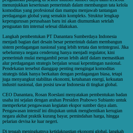
menunjukkan keseriusan pemerintah dalam membangun tata kelola
komoditas yang profesional dan mampu menjawab tantangan
perdagangan global yang semakin kompleks. Struktur lengkap
kepengurusan perusahaan baru ini akan diumumkan setelah
penguatan tim internal selesai dilakukan.
Langkah pembentukan PT Danantara Sumberdaya Indonesia
menjadi bagian dari desain besar pemerintah dalam membangun
sistem perdagangan nasional yang lebih tertata dan terintegrasi. Jika
sebelumnya negara cenderung hanya menjadi regulator, kini
pemerintah mulai mengambil peran lebih aktif dalam memastikan
alur perdagangan strategis berjalan sesuai kepentingan nasional.
Pendekatan tersebut dianggap penting mengingat komoditas
strategis tidak hanya berkaitan dengan perdagangan biasa, tetapi
juga menyangkut stabilitas ekonomi, ketahanan energi, kekuatan
industri nasional, dan posisi tawar Indonesia di tingkat global.
CEO Danantara, Rosan Roeslani menyatakan pembentukan badan
usaha ini sejalan dengan arahan Presiden Prabowo Subianto untuk
memperketat pengawasan kegiatan ekspor sumber daya alam.
Pengawasan intensif ini ditujukan untuk menghentikan kerugian
negara akibat praktik kurang bayar, pemindahan harga, hingga
pelarian devisa ke luar negeri.
Di tengah meningkatnya ketidakpastian ekonomi global, langkah