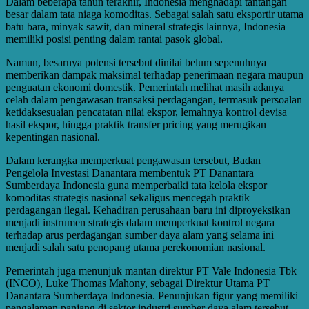
Dalam beberapa tahun terakhir, Indonesia menghadapi tantangan
besar dalam tata niaga komoditas. Sebagai salah satu eksportir utama
batu bara, minyak sawit, dan mineral strategis lainnya, Indonesia
memiliki posisi penting dalam rantai pasok global.
Namun, besarnya potensi tersebut dinilai belum sepenuhnya
memberikan dampak maksimal terhadap penerimaan negara maupun
penguatan ekonomi domestik. Pemerintah melihat masih adanya
celah dalam pengawasan transaksi perdagangan, termasuk persoalan
ketidaksesuaian pencatatan nilai ekspor, lemahnya kontrol devisa
hasil ekspor, hingga praktik transfer pricing yang merugikan
kepentingan nasional.
Dalam kerangka memperkuat pengawasan tersebut, Badan
Pengelola Investasi Danantara membentuk PT Danantara
Sumberdaya Indonesia guna memperbaiki tata kelola ekspor
komoditas strategis nasional sekaligus mencegah praktik
perdagangan ilegal. Kehadiran perusahaan baru ini diproyeksikan
menjadi instrumen strategis dalam memperkuat kontrol negara
terhadap arus perdagangan sumber daya alam yang selama ini
menjadi salah satu penopang utama perekonomian nasional.
Pemerintah juga menunjuk mantan direktur PT Vale Indonesia Tbk
(INCO), Luke Thomas Mahony, sebagai Direktur Utama PT
Danantara Sumberdaya Indonesia. Penunjukan figur yang memiliki
pengalaman panjang di sektor industri sumber daya alam tersebut