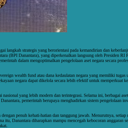
gai langkah strategis yang berorientasi pada kemandirian dan keberlan
tara (BPI Danantara), yang diperkenalkan langsung oleh Presiden RI
rintah dalam mengoptimalkan pengelolaan aset negara secara profesio
eign wealth fund atau dana kedaulatan negara yang memiliki tugas ut
kekayaan negara dapat dikelola secara lebih efektif untuk memperkua
ional yang lebih modern dan terintegrasi. Selama ini, berbagai aset 
anantara, pemerintah berupaya menghadirkan sistem pengelolaan inves
 dengan penuh kehati-hatian dan tanggung jawab. Menurutnya, setiap 
ena itu, Danantara diharapkan mampu mencegah kebocoran anggaran se
kat.