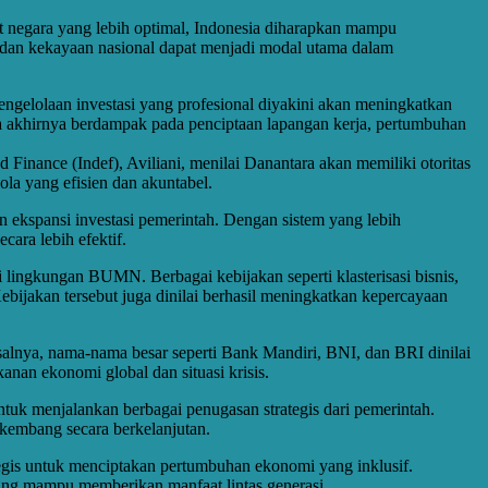
t negara yang lebih optimal, Indonesia diharapkan mampu
dan kekayaan nasional dapat menjadi modal utama dalam
ngelolaan investasi yang profesional diyakini akan meningkatkan
da akhirnya berdampak pada penciptaan lapangan kerja, pertumbuhan
inance (Indef), Aviliani, menilai Danantara akan memiliki otoritas
ola yang efisien dan akuntabel.
 ekspansi investasi pemerintah. Dengan sistem yang lebih
ara lebih efektif.
 lingkungan BUMN. Berbagai kebijakan seperti klasterisasi bisnis,
bijakan tersebut juga dinilai berhasil meningkatkan kepercayaan
alnya, nama-nama besar seperti Bank Mandiri, BNI, dan BRI dinilai
anan ekonomi global dan situasi krisis.
uk menjalankan berbagai penugasan strategis dari pemerintah.
kembang secara berkelanjutan.
gis untuk menciptakan pertumbuhan ekonomi yang inklusif.
yang mampu memberikan manfaat lintas generasi.