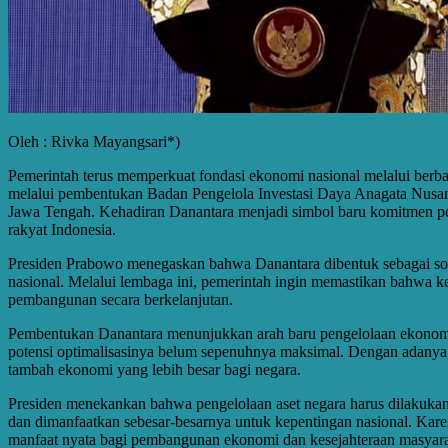
Oleh : Rivka Mayangsari*)
Pemerintah terus memperkuat fondasi ekonomi nasional melalui berba
melalui pembentukan Badan Pengelola Investasi Daya Anagata Nusan
Jawa Tengah. Kehadiran Danantara menjadi simbol baru komitmen peme
rakyat Indonesia.
Presiden Prabowo menegaskan bahwa Danantara dibentuk sebagai sover
nasional. Melalui lembaga ini, pemerintah ingin memastikan bahwa 
pembangunan secara berkelanjutan.
Pembentukan Danantara menunjukkan arah baru pengelolaan ekonomi nas
potensi optimalisasinya belum sepenuhnya maksimal. Dengan adanya D
tambah ekonomi yang lebih besar bagi negara.
Presiden menekankan bahwa pengelolaan aset negara harus dilakukan
dan dimanfaatkan sebesar-besarnya untuk kepentingan nasional. Kar
manfaat nyata bagi pembangunan ekonomi dan kesejahteraan masyara