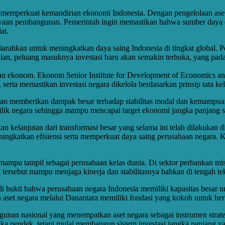
am memperkuat kemandirian ekonomi Indonesia. Dengan pengelolaan ase
ayaan pembangunan. Pemerintah ingin memastikan bahwa sumber daya 
at.
rahkan untuk meningkatkan daya saing Indonesia di tingkat global. Pe
kian, peluang masuknya investasi baru akan semakin terbuka, yang pa
 ekonom. Ekonom Senior Institute for Development of Economics and F
 serta memastikan investasi negara dikelola berdasarkan prinsip tata kel
 akan memberikan dampak besar terhadap stabilitas modal dan kemampuan
milik negara sehingga mampu mencapai target ekonomi jangka panjang sec
elanjutan dari transformasi besar yang selama ini telah dilakukan di
ingkatkan efisiensi serta memperkuat daya saing perusahaan negara. Ke
ampu tampil sebagai perusahaan kelas dunia. Di sektor perbankan mis
tersebut mampu menjaga kinerja dan stabilitasnya bahkan di tengah tek
bukti bahwa perusahaan negara Indonesia memiliki kapasitas besar unt
 aset negara melalui Danantara memiliki fondasi yang kokoh untuk ber
an nasional yang menempatkan aset negara sebagai instrumen strate
gka pendek, tetapi mulai membangun sistem investasi jangka panjang 