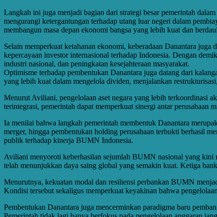
Langkah ini juga menjadi bagian dari strategi besar pemerintah dal
mengurangi ketergantungan terhadap utang luar negeri dalam pembi
membangun masa depan ekonomi bangsa yang lebih kuat dan berdaul
Selain memperkuat ketahanan ekonomi, keberadaan Danantara juga dia
kepercayaan investor internasional terhadap Indonesia. Dengan demi
industri nasional, dan peningkatan kesejahteraan masyarakat.
Optimisme terhadap pembentukan Danantara juga datang dari kalangan
yang lebih kuat dalam mengelola dividen, menjalankan restrukturisasi,
Menurut Aviliani, pengelolaan aset negara yang lebih terkoordinasi
terintegrasi, pemerintah dapat memperkuat sinergi antar perusahaan 
Ia menilai bahwa langkah pemerintah membentuk Danantara merupakan k
merger, hingga pembentukan holding perusahaan terbukti berhasil men
publik terhadap kinerja BUMN Indonesia.
Aviliani menyoroti keberhasilan sejumlah BUMN nasional yang kini m
telah menunjukkan daya saing global yang semakin kuat. Ketiga bank 
Menurutnya, kekuatan modal dan resiliensi perbankan BUMN menjadi 
Kondisi tersebut sekaligus memperkuat keyakinan bahwa pengelolaan
Pembentukan Danantara juga mencerminkan paradigma baru pembangun
Pemerintah tidak lagi hanya berfokus pada pengelolaan anggaran jan