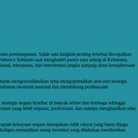
jutan pembangunan. Salah satu langkah penting tersebut diwujudkan
 Prabowo Subianto saat menghadiri panen raya udang di Kebumen,
nal, transparan, dan berorientasi jangka panjang demi kesejahteraan
ama mengonsolidasikan serta mengoptimalkan aset-aset strategis
t ketahanan ekonomi nasional dan mendukung pembiayaan
strategis negara tersebar di banyak sektor dan lembaga sehingga
tasi yang lebih terpusat, profesional, dan mampu menghasilkan nilai
rupiah kekayaan negara merupakan milik rakyat yang harus dijaga
kaligus memastikan setiap investasi yang dilakukan memberikan