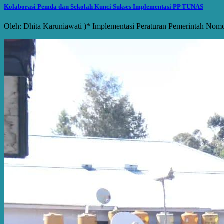
Kolaborasi Pemda dan Sekolah Kunci Sukses Implementasi PP TUNAS
Oleh: Dhita Karuniawati )* Implementasi Peraturan Pemerintah Nom