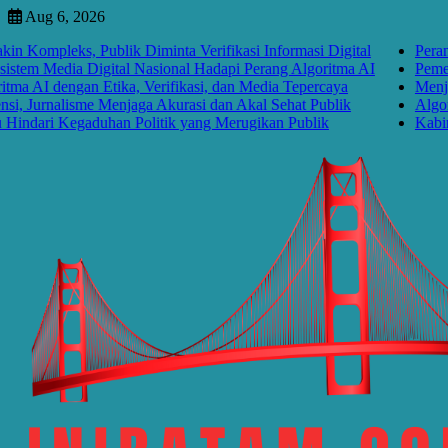
Skip
Aug 6, 2026
to
pleks, Publik Diminta Verifikasi Informasi Digital
Perang Algo
content
Media Digital Nasional Hadapi Perang Algoritma AI
Pemerintah 
dengan Etika, Verifikasi, dan Media Tepercaya
Menjawab Pe
rnalisme Menjaga Akurasi dan Akal Sehat Publik
Algoritma M
ri Kegaduhan Politik yang Merugikan Publik
Kabinet Bay