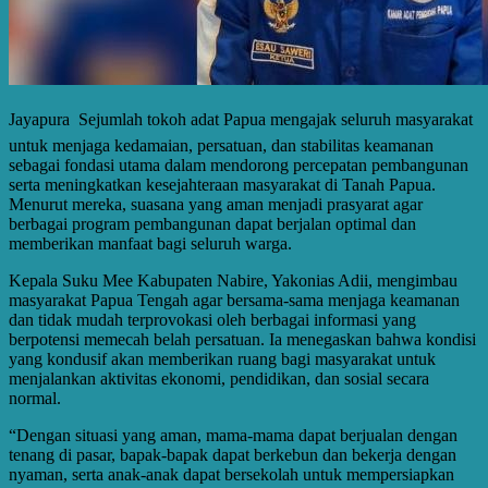
Jayapura  Sejumlah tokoh adat Papua mengajak seluruh masyarakat
untuk menjaga kedamaian, persatuan, dan stabilitas keamanan
sebagai fondasi utama dalam mendorong percepatan pembangunan
serta meningkatkan kesejahteraan masyarakat di Tanah Papua.
Menurut mereka, suasana yang aman menjadi prasyarat agar
berbagai program pembangunan dapat berjalan optimal dan
memberikan manfaat bagi seluruh warga.
Kepala Suku Mee Kabupaten Nabire, Yakonias Adii, mengimbau
masyarakat Papua Tengah agar bersama-sama menjaga keamanan
dan tidak mudah terprovokasi oleh berbagai informasi yang
berpotensi memecah belah persatuan. Ia menegaskan bahwa kondisi
yang kondusif akan memberikan ruang bagi masyarakat untuk
menjalankan aktivitas ekonomi, pendidikan, dan sosial secara
normal.
“Dengan situasi yang aman, mama-mama dapat berjualan dengan
tenang di pasar, bapak-bapak dapat berkebun dan bekerja dengan
nyaman, serta anak-anak dapat bersekolah untuk mempersiapkan