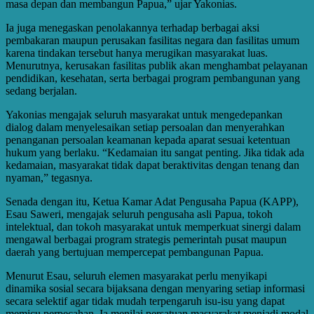
masa depan dan membangun Papua,” ujar Yakonias.
Ia juga menegaskan penolakannya terhadap berbagai aksi
pembakaran maupun perusakan fasilitas negara dan fasilitas umum
karena tindakan tersebut hanya merugikan masyarakat luas.
Menurutnya, kerusakan fasilitas publik akan menghambat pelayanan
pendidikan, kesehatan, serta berbagai program pembangunan yang
sedang berjalan.
Yakonias mengajak seluruh masyarakat untuk mengedepankan
dialog dalam menyelesaikan setiap persoalan dan menyerahkan
penanganan persoalan keamanan kepada aparat sesuai ketentuan
hukum yang berlaku. “Kedamaian itu sangat penting. Jika tidak ada
kedamaian, masyarakat tidak dapat beraktivitas dengan tenang dan
nyaman,” tegasnya.
Senada dengan itu, Ketua Kamar Adat Pengusaha Papua (KAPP),
Esau Saweri, mengajak seluruh pengusaha asli Papua, tokoh
intelektual, dan tokoh masyarakat untuk memperkuat sinergi dalam
mengawal berbagai program strategis pemerintah pusat maupun
daerah yang bertujuan mempercepat pembangunan Papua.
Menurut Esau, seluruh elemen masyarakat perlu menyikapi
dinamika sosial secara bijaksana dengan menyaring setiap informasi
secara selektif agar tidak mudah terpengaruh isu-isu yang dapat
memicu perpecahan. Ia menilai persatuan masyarakat menjadi modal