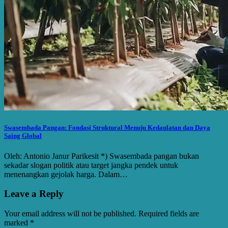
Swasembada Pangan: Fondasi Struktural Menuju Kedaulatan dan Daya
Saing Global
Oleh: Antonio Janur Parikesit *) Swasembada pangan bukan
sekadar slogan politik atau target jangka pendek untuk
menenangkan gejolak harga. Dalam…
Leave a Reply
Your email address will not be published.
Required fields are
marked
*