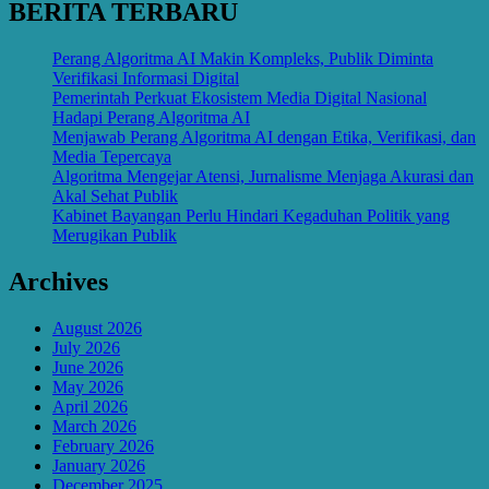
BERITA TERBARU
Perang Algoritma AI Makin Kompleks, Publik Diminta
Verifikasi Informasi Digital
Pemerintah Perkuat Ekosistem Media Digital Nasional
Hadapi Perang Algoritma AI
Menjawab Perang Algoritma AI dengan Etika, Verifikasi, dan
Media Tepercaya
Algoritma Mengejar Atensi, Jurnalisme Menjaga Akurasi dan
Akal Sehat Publik
Kabinet Bayangan Perlu Hindari Kegaduhan Politik yang
Merugikan Publik
Archives
August 2026
July 2026
June 2026
May 2026
April 2026
March 2026
February 2026
January 2026
December 2025