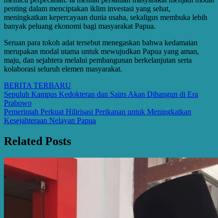
penting dalam menciptakan iklim investasi yang sehat,
meningkatkan kepercayaan dunia usaha, sekaligus membuka lebih
banyak peluang ekonomi bagi masyarakat Papua.
Seruan para tokoh adat tersebut menegaskan bahwa kedamaian
merupakan modal utama untuk mewujudkan Papua yang aman,
maju, dan sejahtera melalui pembangunan berkelanjutan serta
kolaborasi seluruh elemen masyarakat.
BERITA TERBARU
Post
Sepuluh Kampus Kedokteran dan Sains Akan Dibangun di Era
Prabowo
navigation
Pemerintah Perkuat Hilirisasi Perikanan untuk Meningkatkan
Kesejahteraan Nelayan Papua
Related Posts