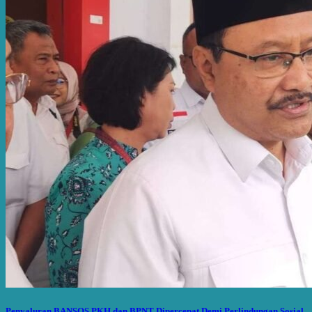
Penyaluran BANSOS PKH dan BPNT Dipercepat Demi Perlindungan Sosial