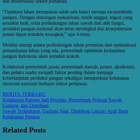
dan modernisasi sektor pertanian.
“Optimasi lahan merupakan salah satu kunci menuju swasembada
pangan. Dengan dukungan mekanisasi, benih unggul, irigasi yang
semakin baik, serta perlindungan lahan sawah dari alih fungsi,
produksi pangan nasional akan terus meningkat dan kesejahteraan
petani dapat semakin terangkat,” ujar Amran.
Melalui sinergi antara perlindungan lahan pertanian dan optimalisasi
pemanfaatan lahan yang ada, pemerintah optimistis kedaulatan
pangan Indonesia akan semakin kokoh.
Kolaborasi pemerintah pusat, pemerintah daerah, petani, akademisi,
dan pelaku usaha menjadi faktor penting dalam menjaga
keberlanjutan produksi pangan sekaligus memperkuat ketahanan
ekonomi nasional berbasis sektor pertanian.
BERITA TERBARU
Post
Ketahanan Pangan Jadi Prioritas, Pemerintah Perkuat Sawah,
Gudang, dan Distribusi
navigation
Sawah Terlindungi, Gudang Siap, Distribusi Lancar: Arah Baru
Ketahanan Pangan
Related Posts