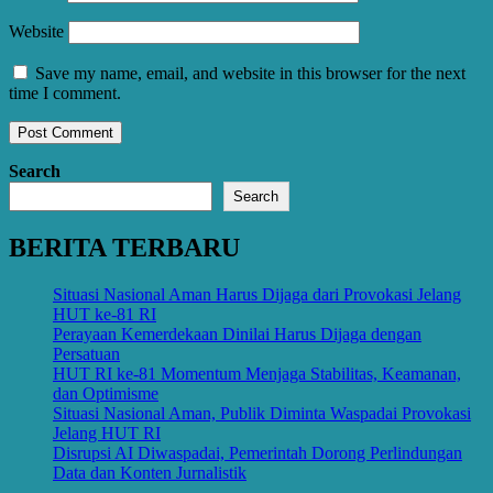
Website
Save my name, email, and website in this browser for the next
time I comment.
Search
Search
BERITA TERBARU
Situasi Nasional Aman Harus Dijaga dari Provokasi Jelang
HUT ke-81 RI
Perayaan Kemerdekaan Dinilai Harus Dijaga dengan
Persatuan
HUT RI ke-81 Momentum Menjaga Stabilitas, Keamanan,
dan Optimisme
Situasi Nasional Aman, Publik Diminta Waspadai Provokasi
Jelang HUT RI
Disrupsi AI Diwaspadai, Pemerintah Dorong Perlindungan
Data dan Konten Jurnalistik