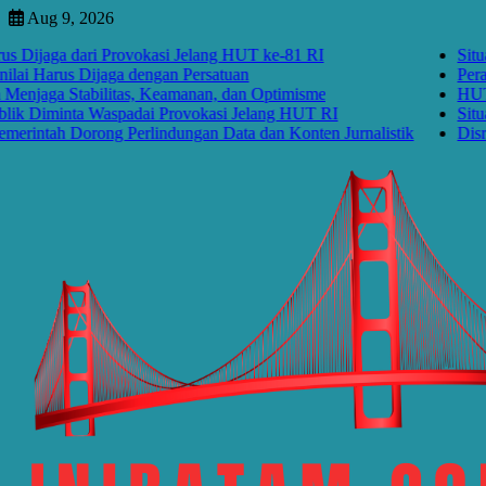
Skip
Aug 9, 2026
to
ga dari Provokasi Jelang HUT ke-81 RI
Situasi Nas
content
rus Dijaga dengan Persatuan
Perayaan K
Stabilitas, Keamanan, dan Optimisme
HUT RI ke-
iminta Waspadai Provokasi Jelang HUT RI
Situasi Na
ah Dorong Perlindungan Data dan Konten Jurnalistik
Disrupsi AI