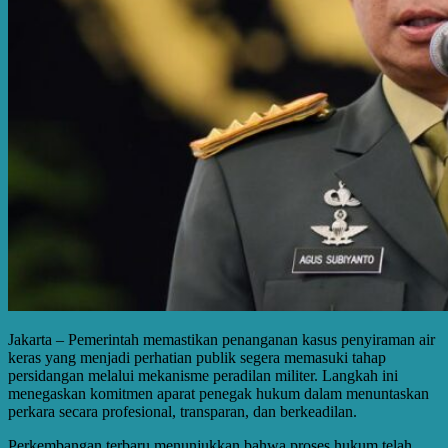
Jakarta – Pemerintah memastikan penanganan kasus penyiraman air
keras yang menjadi perhatian publik segera memasuki tahap
persidangan melalui mekanisme peradilan militer. Langkah ini
menegaskan komitmen aparat penegak hukum dalam menuntaskan
perkara secara profesional, transparan, dan berkeadilan.
Perkembangan terbaru menunjukkan bahwa proses hukum telah