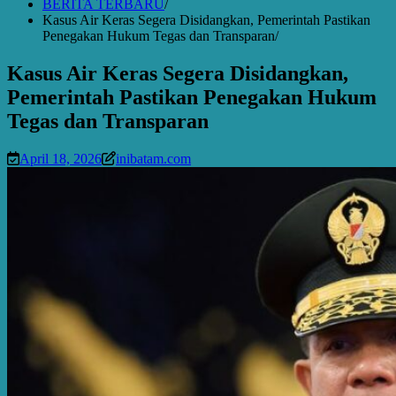
BERITA TERBARU
Kasus Air Keras Segera Disidangkan, Pemerintah Pastikan
Penegakan Hukum Tegas dan Transparan
Kasus Air Keras Segera Disidangkan,
Pemerintah Pastikan Penegakan Hukum
Tegas dan Transparan
April 18, 2026
inibatam.com