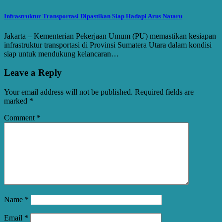
Infrastruktur Transportasi Dipastikan Siap Hadapi Arus Nataru
Jakarta – Kementerian Pekerjaan Umum (PU) memastikan kesiapan
infrastruktur transportasi di Provinsi Sumatera Utara dalam kondisi
siap untuk mendukung kelancaran…
Leave a Reply
Your email address will not be published.
Required fields are
marked
*
Comment
*
Name
*
Email
*