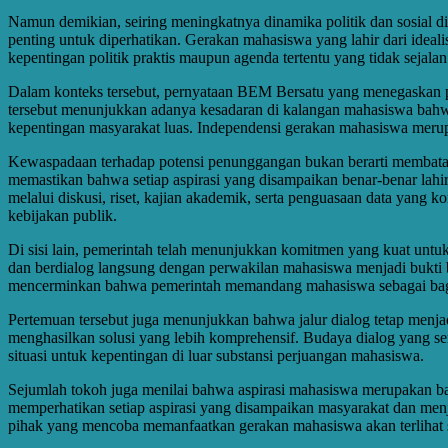
Namun demikian, seiring meningkatnya dinamika politik dan sosial 
penting untuk diperhatikan. Gerakan mahasiswa yang lahir dari ideal
kepentingan politik praktis maupun agenda tertentu yang tidak sejala
Dalam konteks tersebut, pernyataan BEM Bersatu yang menegaskan pe
tersebut menunjukkan adanya kesadaran di kalangan mahasiswa bahwa g
kepentingan masyarakat luas. Independensi gerakan mahasiswa merupa
Kewaspadaan terhadap potensi penunggangan bukan berarti membatas
memastikan bahwa setiap aspirasi yang disampaikan benar-benar lahi
melalui diskusi, riset, kajian akademik, serta penguasaan data yang 
kebijakan publik.
Di sisi lain, pemerintah telah menunjukkan komitmen yang kuat unt
dan berdialog langsung dengan perwakilan mahasiswa menjadi bukti 
mencerminkan bahwa pemerintah memandang mahasiswa sebagai bagia
Pertemuan tersebut juga menunjukkan bahwa jalur dialog tetap menjad
menghasilkan solusi yang lebih komprehensif. Budaya dialog yang 
situasi untuk kepentingan di luar substansi perjuangan mahasiswa.
Sejumlah tokoh juga menilai bahwa aspirasi mahasiswa merupakan bag
memperhatikan setiap aspirasi yang disampaikan masyarakat dan men
pihak yang mencoba memanfaatkan gerakan mahasiswa akan terlihat se