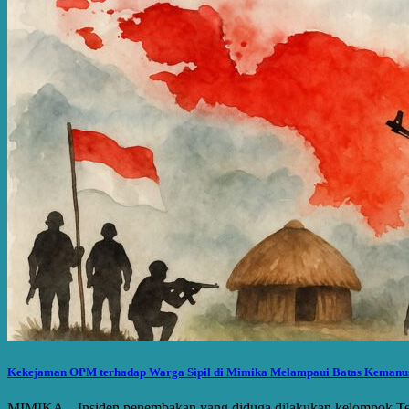
Kekejaman OPM terhadap Warga Sipil di Mimika Melampaui Batas Kemanu
MIMIKA – Insiden penembakan yang diduga dilakukan kelompok T