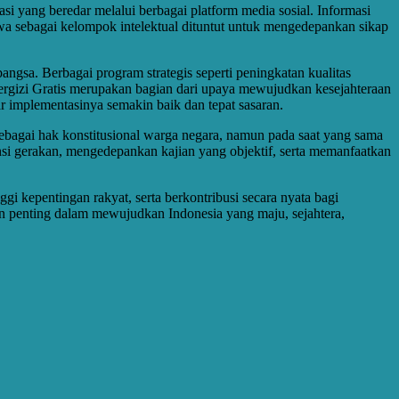
masi yang beredar melalui berbagai platform media sosial. Informasi
swa sebagai kelompok intelektual dituntut untuk mengedepankan sikap
ngsa. Berbagai program strategis seperti peningkatan kualitas
gizi Gratis merupakan bagian dari upaya mewujudkan kesejahteraan
 implementasinya semakin baik dan tepat sasaran.
 sebagai hak konstitusional warga negara, namun pada saat yang sama
i gerakan, mengedepankan kajian yang objektif, serta memanfaatkan
i kepentingan rakyat, serta berkontribusi secara nyata bagi
n penting dalam mewujudkan Indonesia yang maju, sejahtera,