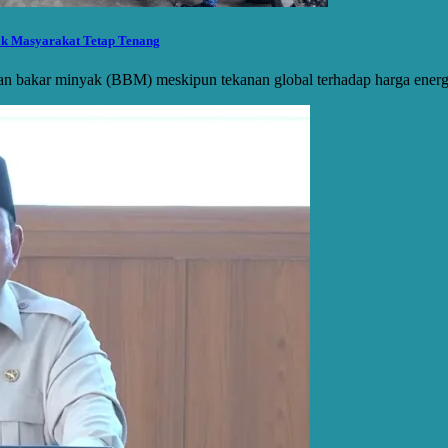
ak Masyarakat Tetap Tenang
n bakar minyak (BBM) meskipun tekanan global terhadap harga energ