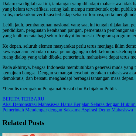
Dalam era digital saat ini, tantangan yang dihadapi mahasiswa tidak ha
yang belum terverifikasi sering kali mampu membentuk opini publik 
kritis, melakukan verifikasi terhadap setiap informasi, serta menghin
Lebih jauh, pembangunan nasional yang saat ini tengah dijalankan pe
pendidikan, penguatan ketahanan pangan, pemerataan pembangunan 
yang lebih merata bagi seluruh rakyat Indonesia. Program-program t
Ke depan, seluruh elemen masyarakat perlu terus menjaga iklim demok
kewaspadaan terhadap upaya penunggangan oleh kelompok-kelompok b
ruang dialog yang telah dibuka pemerintah, mahasiswa dapat terus m
Pada akhirnya, bangsa Indonesia membutuhkan generasi muda yang tidak
kemajuan bangsa. Dengan semangat tersebut, gerakan mahasiswa akan
demokratis, dan bersatu menghadapi berbagai tantangan masa depan.
*Penulis merupakan Pengamat Sosial dan Kebijakan Publik
BERITA TERBARU
Post
Aksi Demonstrasi Mahasiswa Harus Berjalan Selaras dengan Huku
Pemerintah Mendengar dengan Saksama Aspirasi Demo Mahasiswa
navigation
Related Posts