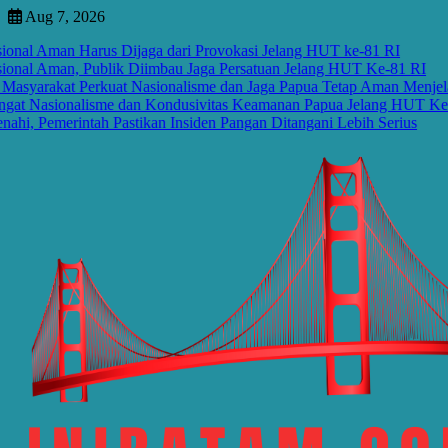
Skip
Aug 7, 2026
to
onal Aman Harus Dijaga dari Provokasi Jelang HUT ke-81 RI
content
onal Aman, Publik Diimbau Jaga Persatuan Jelang HUT Ke-81 RI
yarakat Perkuat Nasionalisme dan Jaga Papua Tetap Aman Menjela
t Nasionalisme dan Kondusivitas Keamanan Papua Jelang HUT Ke-8
, Pemerintah Pastikan Insiden Pangan Ditangani Lebih Serius