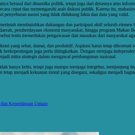
nya berasal dari dinamika politik, tetapi juga dari derasnya arus infor
secara cepat dan memengaruhi arah diskusi publik. Karena itu, mahasi
dari penyebaran narasi yang tidak didukung fakta dan data yang valid.
merintah membutuhkan dukungan dan partisipasi aktif seluruh elemen ba
daerah, pemberdayaan ekonomi masyarakat, hingga program Makan Ber
ersebut tentu memerlukan pengawasan dan masukan dari masyarakat agar
rasi yang sehat, damai, dan produktif. Aspirasi harus tetap dihormati
erkepentingan juga perlu ditingkatkan. Dengan menjaga independens
enjadi mitra strategis dalam mengawal pembangunan nasional.
 hanya kritis, tetapi juga mampu menjaga integritas, menjunjung tingg
 tetap menjadi kekuatan moral yang disegani, sekaligus menjadi bagia
m dan Kepentingan Umum