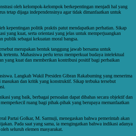
onstrasi oleh kelompok-kelompok berkepentingan menjadi hal yang
us tetap dijaga independensinya agar tidak dimanfaatkan untuk
kepentingan politik praktis patut mendapatkan perhatian. Sikap
si yang kuat, serta orientasi yang jelas untuk memperjuangkan
n publik sebagai kekuatan moral bangsa.
tersebut merupakan bentuk tanggung jawab bersama untuk
k tertentu. Mahasiswa perlu terus memperkuat budaya intelektual
san yang kuat dan memberikan kontribusi positif bagi perbaikan
mahasiswa. Langkah Wakil Presiden Gibran Rakabuming yang menerima
asukan dan kritik yang konstruktif. Sikap terbuka tersebut
si.
asi yang baik, berbagai persoalan dapat dibahas secara objektif dan
s memperkecil ruang bagi pihak-pihak yang berupaya memanfaatkan
deral Partai Golkar, M. Sarmuji, menegaskan bahwa pemerintah akan
jakan. Pada saat yang sama, ia mengingatkan bahwa indikasi adanya
 oleh seluruh elemen masyarakat.