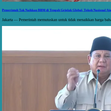
Pemerintah Tak Naikkan BBM di Tengah Gejolak Global, Tokoh Nasional Aj
Jakarta — Pemerintah memutuskan untuk tidak menaikkan harga baha