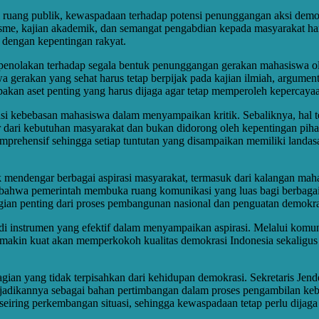
di ruang publik, kewaspadaan terhadap potensi penunggangan aksi dem
isme, kajian akademik, dan semangat pengabdian kepada masyarakat har
n dengan kepentingan rakyat.
nolakan terhadap segala bentuk penunggangan gerakan mahasiswa oleh 
erakan yang sehat harus tetap berpijak pada kajian ilmiah, argumenta
kan aset penting yang harus dijaga agar tetap memperoleh kepercayaa
i kebebasan mahasiswa dalam menyampaikan kritik. Sebaliknya, hal 
r dari kebutuhan masyarakat dan bukan didorong oleh kepentingan piha
komprehensif sehingga setiap tuntutan yang disampaikan memiliki landa
uk mendengar berbagai aspirasi masyarakat, termasuk dari kalangan 
bahwa pemerintah membuka ruang komunikasi yang luas bagi berbagai m
n penting dari proses pembangunan nasional dan penguatan demokra
i instrumen yang efektif dalam menyampaikan aspirasi. Melalui komunik
semakin kuat akan memperkokoh kualitas demokrasi Indonesia sekaligu
ian yang tidak terpisahkan dari kehidupan demokrasi. Sekretaris Jen
jadikannya sebagai bahan pertimbangan dalam proses pengambilan kebi
iring perkembangan situasi, sehingga kewaspadaan tetap perlu dijaga