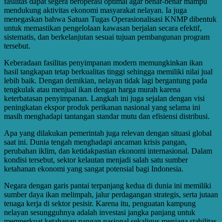
fasilitas dapat segera beroperasi optimal agar benar-benar mampu
mendukung aktivitas ekonomi masyarakat nelayan. Ia juga
menegaskan bahwa Satuan Tugas Operasionalisasi KNMP dibentuk
untuk memastikan pengelolaan kawasan berjalan secara efektif,
sistematis, dan berkelanjutan sesuai tujuan pembangunan program
tersebut.
Keberadaan fasilitas penyimpanan modern memungkinkan ikan
hasil tangkapan tetap berkualitas tinggi sehingga memiliki nilai jual
lebih baik. Dengan demikian, nelayan tidak lagi bergantung pada
tengkulak atau menjual ikan dengan harga murah karena
keterbatasan penyimpanan. Langkah ini juga sejalan dengan visi
peningkatan ekspor produk perikanan nasional yang selama ini
masih menghadapi tantangan standar mutu dan efisiensi distribusi.
Apa yang dilakukan pemerintah juga relevan dengan situasi global
saat ini. Dunia tengah menghadapi ancaman krisis pangan,
perubahan iklim, dan ketidakpastian ekonomi internasional. Dalam
kondisi tersebut, sektor kelautan menjadi salah satu sumber
ketahanan ekonomi yang sangat potensial bagi Indonesia.
Negara dengan garis pantai terpanjang kedua di dunia ini memiliki
sumber daya ikan melimpah, jalur perdagangan strategis, serta jutaan
tenaga kerja di sektor pesisir. Karena itu, penguatan kampung
nelayan sesungguhnya adalah investasi jangka panjang untuk
memperkuat ketahanan pangan nasional sekaligus menjaga stabilitas