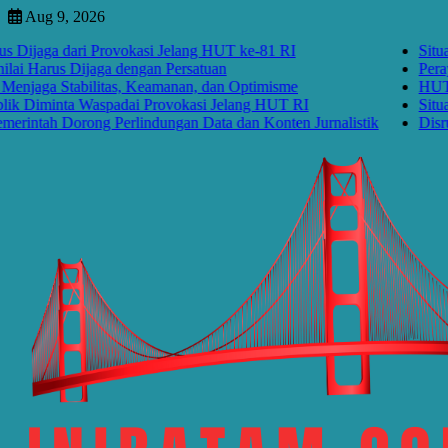
Skip
Aug 9, 2026
to
ga dari Provokasi Jelang HUT ke-81 RI
Situasi Nas
content
us Dijaga dengan Persatuan
Perayaan Ke
Stabilitas, Keamanan, dan Optimisme
HUT RI ke-
minta Waspadai Provokasi Jelang HUT RI
Situasi Nas
h Dorong Perlindungan Data dan Konten Jurnalistik
Disrupsi AI