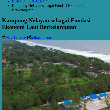
BERITA TERBARU
Kampung Nelayan sebagai Fondasi Ekonomi Laut
Berkelanjutan
Kampung Nelayan sebagai Fondasi
Ekonomi Laut Berkelanjutan
May 13, 2026
inibatam.com