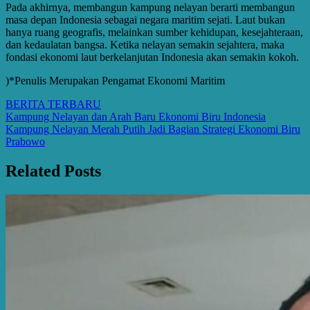
Pada akhirnya, membangun kampung nelayan berarti membangun
masa depan Indonesia sebagai negara maritim sejati. Laut bukan
hanya ruang geografis, melainkan sumber kehidupan, kesejahteraan,
dan kedaulatan bangsa. Ketika nelayan semakin sejahtera, maka
fondasi ekonomi laut berkelanjutan Indonesia akan semakin kokoh.
)*Penulis Merupakan Pengamat Ekonomi Maritim
BERITA TERBARU
Post
Kampung Nelayan dan Arah Baru Ekonomi Biru Indonesia
Kampung Nelayan Merah Putih Jadi Bagian Strategi Ekonomi Biru
navigation
Prabowo
Related Posts