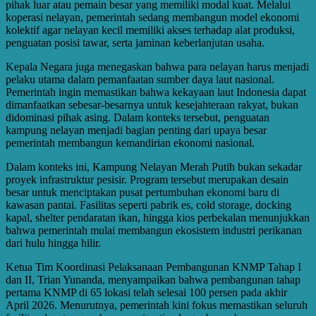
pihak luar atau pemain besar yang memiliki modal kuat. Melalui
koperasi nelayan, pemerintah sedang membangun model ekonomi
kolektif agar nelayan kecil memiliki akses terhadap alat produksi,
penguatan posisi tawar, serta jaminan keberlanjutan usaha.
Kepala Negara juga menegaskan bahwa para nelayan harus menjadi
pelaku utama dalam pemanfaatan sumber daya laut nasional.
Pemerintah ingin memastikan bahwa kekayaan laut Indonesia dapat
dimanfaatkan sebesar-besarnya untuk kesejahteraan rakyat, bukan
didominasi pihak asing. Dalam konteks tersebut, penguatan
kampung nelayan menjadi bagian penting dari upaya besar
pemerintah membangun kemandirian ekonomi nasional.
Dalam konteks ini, Kampung Nelayan Merah Putih bukan sekadar
proyek infrastruktur pesisir. Program tersebut merupakan desain
besar untuk menciptakan pusat pertumbuhan ekonomi baru di
kawasan pantai. Fasilitas seperti pabrik es, cold storage, docking
kapal, shelter pendaratan ikan, hingga kios perbekalan menunjukkan
bahwa pemerintah mulai membangun ekosistem industri perikanan
dari hulu hingga hilir.
Ketua Tim Koordinasi Pelaksanaan Pembangunan KNMP Tahap I
dan II, Trian Yunanda, menyampaikan bahwa pembangunan tahap
pertama KNMP di 65 lokasi telah selesai 100 persen pada akhir
April 2026. Menurutnya, pemerintah kini fokus memastikan seluruh