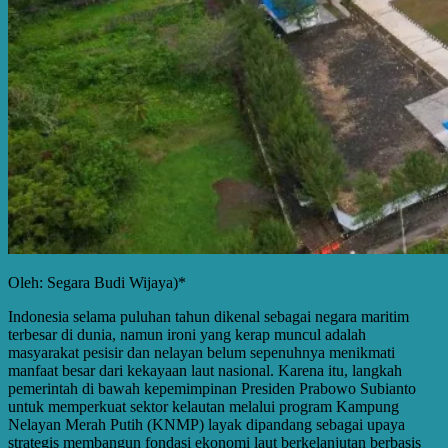
Oleh: Segara Budi Wijaya)*
Indonesia selama puluhan tahun dikenal sebagai negara maritim
terbesar di dunia, namun ironi yang kerap muncul adalah
masyarakat pesisir dan nelayan belum sepenuhnya menikmati
manfaat besar dari kekayaan laut nasional. Karena itu, langkah
pemerintah di bawah kepemimpinan Presiden Prabowo Subianto
untuk memperkuat sektor kelautan melalui program Kampung
Nelayan Merah Putih (KNMP) layak dipandang sebagai upaya
strategis membangun fondasi ekonomi laut berkelanjutan berbasis