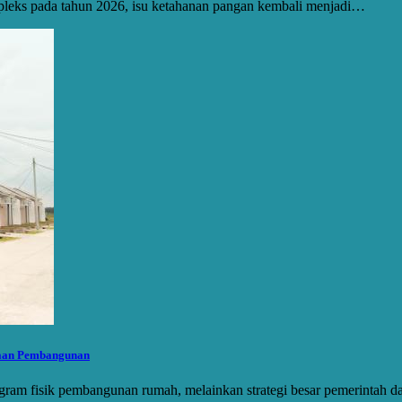
mpleks pada tahun 2026, isu ketahanan pangan kembali menjadi…
taan Pembangunan
ogram fisik pembangunan rumah, melainkan strategi besar pemerintah