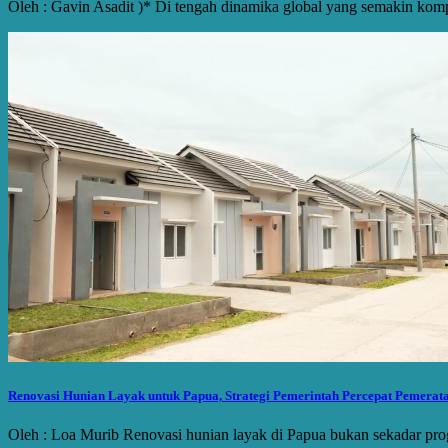
Oleh : Gavin Asadit )* Di tengah dinamika global yang semakin ko
Renovasi Hunian Layak untuk Papua, Strategi Pemerintah Percepat Pemera
Oleh : Loa Murib Renovasi hunian layak di Papua bukan sekadar pr