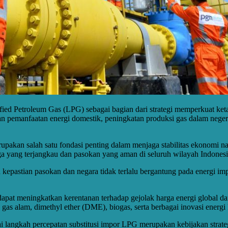
fied Petroleum Gas (LPG) sebagai bagian dari strategi memperkuat keta
n pemanfaatan energi domestik, peningkatan produksi gas dalam neger
kan salah satu fondasi penting dalam menjaga stabilitas ekonomi nasi
a yang terjangkau dan pasokan yang aman di seluruh wilayah Indonesi
kepastian pasokan dan negara tidak terlalu bergantung pada energi imp
at meningkatkan kerentanan terhadap gejolak harga energi global dan f
gas alam, dimethyl ether (DME), biogas, serta berbagai inovasi energ
 langkah percepatan substitusi impor LPG merupakan kebijakan strate