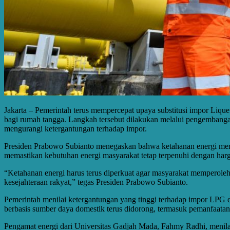
Jakarta – Pemerintah terus mempercepat upaya substitusi impor Lique
bagi rumah tangga. Langkah tersebut dilakukan melalui pengembanga
mengurangi ketergantungan terhadap impor.
Presiden Prabowo Subianto menegaskan bahwa ketahanan energi merupa
memastikan kebutuhan energi masyarakat tetap terpenuhi dengan harg
“Ketahanan energi harus terus diperkuat agar masyarakat memperoleh 
kesejahteraan rakyat,” tegas Presiden Prabowo Subianto.
Pemerintah menilai ketergantungan yang tinggi terhadap impor LPG dap
berbasis sumber daya domestik terus didorong, termasuk pemanfaatan 
Pengamat energi dari Universitas Gadjah Mada, Fahmy Radhi, menilai