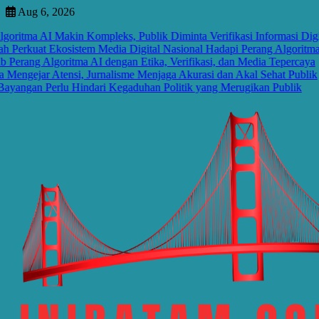
Skip
Aug 6, 2026
to
tma AI Makin Kompleks, Publik Diminta Verifikasi Informasi Digital
content
rkuat Ekosistem Media Digital Nasional Hadapi Perang Algoritma AI
ng Algoritma AI dengan Etika, Verifikasi, dan Media Tepercaya
gejar Atensi, Jurnalisme Menjaga Akurasi dan Akal Sehat Publik
ngan Perlu Hindari Kegaduhan Politik yang Merugikan Publik