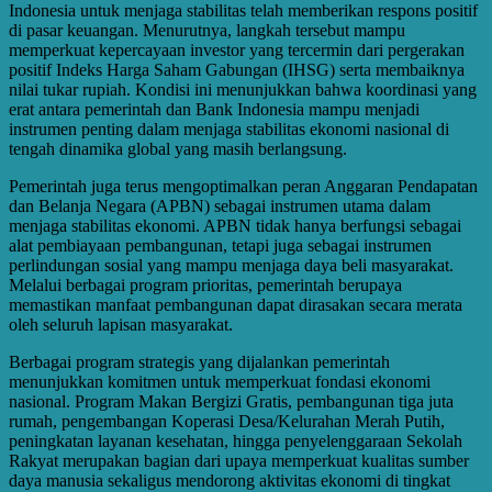
Indonesia untuk menjaga stabilitas telah memberikan respons positif
di pasar keuangan. Menurutnya, langkah tersebut mampu
memperkuat kepercayaan investor yang tercermin dari pergerakan
positif Indeks Harga Saham Gabungan (IHSG) serta membaiknya
nilai tukar rupiah. Kondisi ini menunjukkan bahwa koordinasi yang
erat antara pemerintah dan Bank Indonesia mampu menjadi
instrumen penting dalam menjaga stabilitas ekonomi nasional di
tengah dinamika global yang masih berlangsung.
Pemerintah juga terus mengoptimalkan peran Anggaran Pendapatan
dan Belanja Negara (APBN) sebagai instrumen utama dalam
menjaga stabilitas ekonomi. APBN tidak hanya berfungsi sebagai
alat pembiayaan pembangunan, tetapi juga sebagai instrumen
perlindungan sosial yang mampu menjaga daya beli masyarakat.
Melalui berbagai program prioritas, pemerintah berupaya
memastikan manfaat pembangunan dapat dirasakan secara merata
oleh seluruh lapisan masyarakat.
Berbagai program strategis yang dijalankan pemerintah
menunjukkan komitmen untuk memperkuat fondasi ekonomi
nasional. Program Makan Bergizi Gratis, pembangunan tiga juta
rumah, pengembangan Koperasi Desa/Kelurahan Merah Putih,
peningkatan layanan kesehatan, hingga penyelenggaraan Sekolah
Rakyat merupakan bagian dari upaya memperkuat kualitas sumber
daya manusia sekaligus mendorong aktivitas ekonomi di tingkat