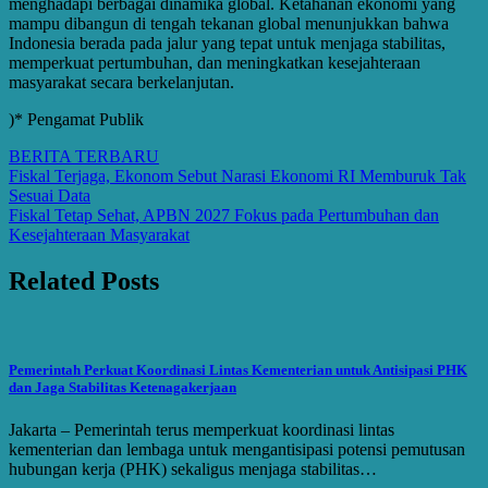
menghadapi berbagai dinamika global. Ketahanan ekonomi yang
mampu dibangun di tengah tekanan global menunjukkan bahwa
Indonesia berada pada jalur yang tepat untuk menjaga stabilitas,
memperkuat pertumbuhan, dan meningkatkan kesejahteraan
masyarakat secara berkelanjutan.
)* Pengamat Publik
BERITA TERBARU
Post
Fiskal Terjaga, Ekonom Sebut Narasi Ekonomi RI Memburuk Tak
Sesuai Data
navigation
Fiskal Tetap Sehat, APBN 2027 Fokus pada Pertumbuhan dan
Kesejahteraan Masyarakat
Related Posts
Pemerintah Perkuat Koordinasi Lintas Kementerian untuk Antisipasi PHK
dan Jaga Stabilitas Ketenagakerjaan
Jakarta – Pemerintah terus memperkuat koordinasi lintas
kementerian dan lembaga untuk mengantisipasi potensi pemutusan
hubungan kerja (PHK) sekaligus menjaga stabilitas…