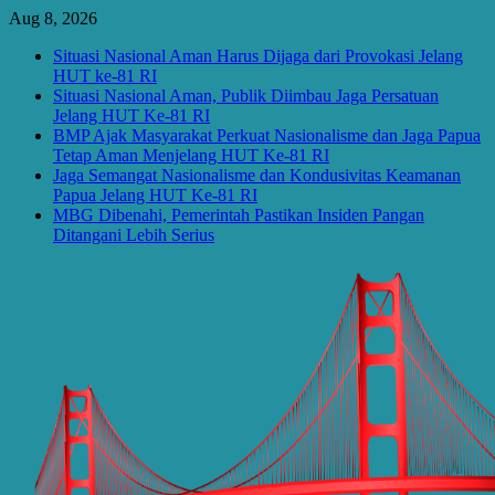
Skip
Aug 8, 2026
to
Situasi Nasional Aman Harus Dijaga dari Provokasi Jelang
content
HUT ke-81 RI
Situasi Nasional Aman, Publik Diimbau Jaga Persatuan
Jelang HUT Ke-81 RI
BMP Ajak Masyarakat Perkuat Nasionalisme dan Jaga Papua
Tetap Aman Menjelang HUT Ke-81 RI
Jaga Semangat Nasionalisme dan Kondusivitas Keamanan
Papua Jelang HUT Ke-81 RI
MBG Dibenahi, Pemerintah Pastikan Insiden Pangan
Ditangani Lebih Serius