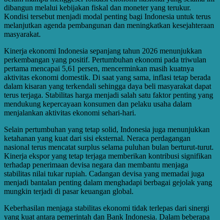
dibangun melalui kebijakan fiskal dan moneter yang terukur.
Kondisi tersebut menjadi modal penting bagi Indonesia untuk terus
melanjutkan agenda pembangunan dan meningkatkan kesejahteraan
masyarakat.
Kinerja ekonomi Indonesia sepanjang tahun 2026 menunjukkan
perkembangan yang positif. Pertumbuhan ekonomi pada triwulan
pertama mencapai 5,61 persen, mencerminkan masih kuatnya
aktivitas ekonomi domestik. Di saat yang sama, inflasi tetap berada
dalam kisaran yang terkendali sehingga daya beli masyarakat dapat
terus terjaga. Stabilitas harga menjadi salah satu faktor penting yang
mendukung kepercayaan konsumen dan pelaku usaha dalam
menjalankan aktivitas ekonomi sehari-hari.
Selain pertumbuhan yang tetap solid, Indonesia juga menunjukkan
ketahanan yang kuat dari sisi eksternal. Neraca perdagangan
nasional terus mencatat surplus selama puluhan bulan berturut-turut.
Kinerja ekspor yang tetap terjaga memberikan kontribusi signifikan
terhadap penerimaan devisa negara dan membantu menjaga
stabilitas nilai tukar rupiah. Cadangan devisa yang memadai juga
menjadi bantalan penting dalam menghadapi berbagai gejolak yang
mungkin terjadi di pasar keuangan global.
Keberhasilan menjaga stabilitas ekonomi tidak terlepas dari sinergi
yang kuat antara pemerintah dan Bank Indonesia. Dalam beberapa