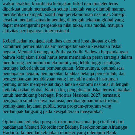
waktu terakhir, koordinasi kebijakan fiskal dan moneter terus
diperkuat untuk memastikan setiap langkah yang diambil mampu
memberikan dampak positif bagi perekonomian nasional. Sinergi
tersebut menjadi semakin penting di tengah tekanan global yang
dapat memengaruhi pergerakan nilai tukar, arus modal, maupun
aktivitas perdagangan internasional.
Keberhasilan menjaga stabilitas ekonomi juga ditopang oleh
komitmen pemerintah dalam mempertahankan kesehatan fiskal
negara. Menteri Keuangan, Purbaya Yudhi Sadewa berpandangan
bahwa kebijakan fiskal harus terus memainkan peran strategis dalam
mendorong pertumbuhan ekonomi yang lebih tinggi sekaligus
menjaga keberlanjutan pembangunan. Menurutnya, optimalisasi
pendapatan negara, peningkatan kualitas belanja pemerintah, dan
pengembangan pembiayaan yang inovatif menjadi instrumen
penting untuk memperkuat daya tahan ekonomi nasional di tengah
ketidakpastian global. Karena itu, pengelolaan fiskal terus diarahkan
untuk mendukung berbagai Prioritas Nasional 2027, termasuk
penguatan sumber daya manusia, pembangunan infrastruktur,
peningkatan layanan publik, serta program-program yang
berdampak langsung pada kesejahteraan masyarakat.
Optimisme terhadap prospek ekonomi nasional juga terlihat dari
pandangan Menteri Koordinator Bidang Perekonomian Airlangga
Hartarto. Ia menilai kebijakan moneter yang ditempuh Bank