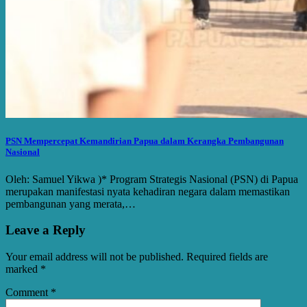
PSN Mempercepat Kemandirian Papua dalam Kerangka Pembangunan
Nasional
Oleh: Samuel Yikwa )* Program Strategis Nasional (PSN) di Papua
merupakan manifestasi nyata kehadiran negara dalam memastikan
pembangunan yang merata,…
Leave a Reply
Your email address will not be published.
Required fields are
marked
*
Comment
*