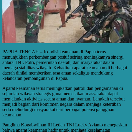
PAPUA TENGAH – Kondisi keamanan di Papua terus
menunjukkan perkembangan positif seiring meningkatnya sinergi
antara TNI, Polri, pemerintah daerah, dan masyarakat dalam
menjaga stabilitas wilayah. Kehadiran aparat keamanan di berbagai
daerah dinilai memberikan rasa aman sekaligus mendukung
kelancaran pembangunan di Papua.
Aparat keamanan terus meningkatkan patroli dan pengamanan di
sejumlah wilayah strategis guna memastikan masyarakat dapat
menjalankan aktivitas secara aman dan nyaman. Langkah tersebut
menjadi bagian dari komitmen negara dalam menjaga ketertiban
serta melindungi masyarakat dari berbagai potensi gangguan
keamanan.
Panglima Kogabwilhan III Letjen TNI Lucky Avianto menegaskan
bahwa aparat keamanan hadir untuk menjaga keselamatan