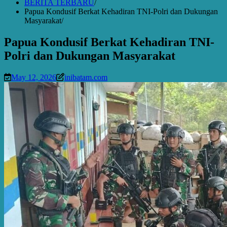
BERITA TERBARU
Papua Kondusif Berkat Kehadiran TNI-Polri dan Dukungan
Masyarakat
Papua Kondusif Berkat Kehadiran TNI-
Polri dan Dukungan Masyarakat
May 12, 2026
inibatam.com