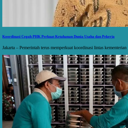
Koordinasi Cegah PHK Perkuat Ketahanan Dunia Usaha dan Pekerja
Jakarta – Pemerintah terus memperkuat koordinasi lintas kementeri