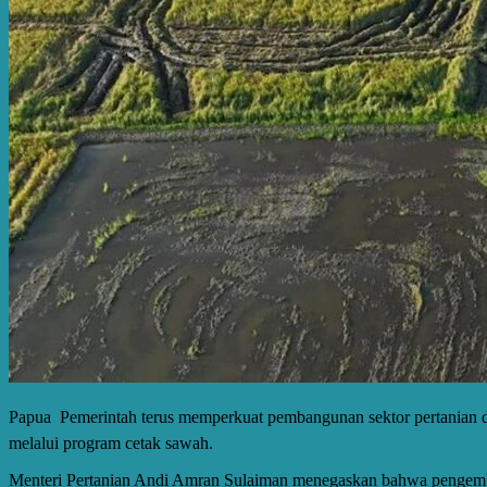
Papua  Pemerintah terus memperkuat pembangunan sektor pertanian 
melalui program cetak sawah.
Menteri Pertanian Andi Amran Sulaiman menegaskan bahwa pengemba