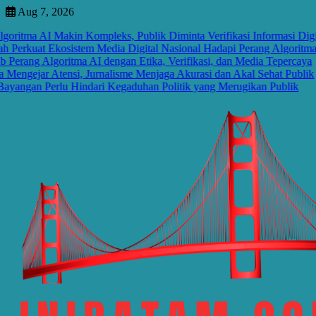
Skip
Aug 7, 2026
to
tma AI Makin Kompleks, Publik Diminta Verifikasi Informasi Digital
content
rkuat Ekosistem Media Digital Nasional Hadapi Perang Algoritma AI
ng Algoritma AI dengan Etika, Verifikasi, dan Media Tepercaya
gejar Atensi, Jurnalisme Menjaga Akurasi dan Akal Sehat Publik
ngan Perlu Hindari Kegaduhan Politik yang Merugikan Publik