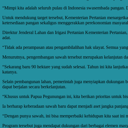
“Mimpi kita adalah seluruh pulau di Indonesia swasembada pangan. De
Untuk mendukung target tersebut, Kementerian Pertanian menargetk
ketersediaan pangan sekaligus menggerakkan perekonomian masyarak
Direktur Jenderal Lahan dan Irigasi Pertanian Kementerian Pertania
adat.
“Tidak ada perampasan atau pengambilalihan hak ulayat. Semua yang k
Menurutnya, pengembangan sawah tersebut merupakan kelanjutan dari
“Sekarang baru 90 hektare yang sudah selesai. Tahun ini kita lanjutk
katanya.
Selain pembangunan lahan, pemerintah juga menyiapkan dukungan beru
dapat berjalan secara berkelanjutan.
“Khusus untuk Papua Pegunungan ini, kita berikan prioritas untuk b
Ia berharap keberadaan sawah baru dapat menjadi aset jangka panjan
“Dengan punya sawah, ini bisa memperbaiki kehidupan kita saat ini
Program tersebut juga mendapat dukungan dari berbagai elemen mas