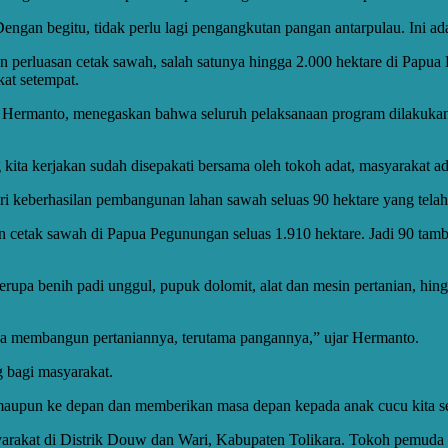
ngan begitu, tidak perlu lagi pengangkutan pangan antarpulau. Ini ada
an perluasan cetak sawah, salah satunya hingga 2.000 hektare di Pa
at setempat.
n, Hermanto, menegaskan bahwa seluruh pelaksanaan program dilakukan
ita kerjakan sudah disepakati bersama oleh tokoh adat, masyarakat ad
 keberhasilan pembangunan lahan sawah seluas 90 hektare yang telah
an cetak sawah di Papua Pegunungan seluas 1.910 hektare. Jadi 90 tamba
pa benih padi unggul, pupuk dolomit, alat dan mesin pertanian, hing
isa membangun pertaniannya, terutama pangannya,” ujar Hermanto.
g bagi masyarakat.
 maupun ke depan dan memberikan masa depan kepada anak cucu kita s
yarakat di Distrik Douw dan Wari, Kabupaten Tolikara. Tokoh pemuda