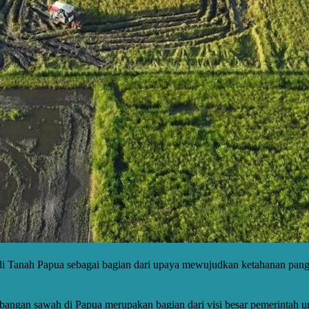
di Tanah Papua sebagai bagian dari upaya mewujudkan ketahanan pang
ngan sawah di Papua merupakan bagian dari visi besar pemerintah u