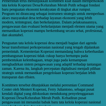
Pemerintah terus menunjukkan komitmen kuat dalam memperkokoh
tata kelola Koperasi Desa/Kelurahan Merah Putih sebagai fondasi
baru penguatan ekonomi kerakyatan di tingkat akar rumput.
Program ini dirancang sebagai instrumen strategis untuk memperluas
akses masyarakat desa terhadap layanan ekonomi yang lebih
modern, terintegrasi, dan berkelanjutan. Dalam pelaksanaannya,
pengawasan dan evaluasi berkelanjutan menjadi elemen utama yang
memastikan koperasi mampu berkembang secara sehat, profesional,
dan akuntabel.
Penguatan tata kelola koperasi desa menjadi bagian dari agenda
besar transformasi perkoperasian nasional yang tengah dijalankan
pemerintah. Kementerian Koperasi memandang bahwa keberhasilan
pembangunan koperasi tidak cukup hanya bertumpu pada
pembentukan kelembagaan, tetapi juga pada kemampuan
menghadirkan sistem pengawasan yang adaptif terhadap tantangan
zaman. Karena itu, langkah percepatan digitalisasi menjadi pilihan
strategis untuk memastikan pengelolaan koperasi berjalan lebih
transparan dan efisien.
Komitmen tersebut ditunjukkan melalui peresmian Command
Center oleh Menteri Koperasi, Ferry Juliantono, sebagai pusat
kendali digital yang difokuskan mendukung penyelenggaraan
Koperasi Desa/Kelurahan Merah Putih. Kehadiran pusat
pengawasan ini menandai babak baru tata kelola koperasi nasional