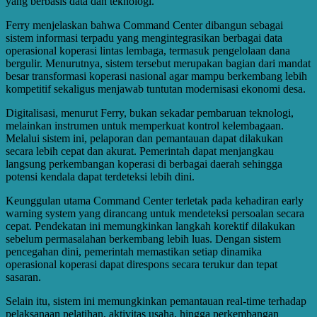
yang berbasis data dan teknologi.
Ferry menjelaskan bahwa Command Center dibangun sebagai
sistem informasi terpadu yang mengintegrasikan berbagai data
operasional koperasi lintas lembaga, termasuk pengelolaan dana
bergulir. Menurutnya, sistem tersebut merupakan bagian dari mandat
besar transformasi koperasi nasional agar mampu berkembang lebih
kompetitif sekaligus menjawab tuntutan modernisasi ekonomi desa.
Digitalisasi, menurut Ferry, bukan sekadar pembaruan teknologi,
melainkan instrumen untuk memperkuat kontrol kelembagaan.
Melalui sistem ini, pelaporan dan pemantauan dapat dilakukan
secara lebih cepat dan akurat. Pemerintah dapat menjangkau
langsung perkembangan koperasi di berbagai daerah sehingga
potensi kendala dapat terdeteksi lebih dini.
Keunggulan utama Command Center terletak pada kehadiran early
warning system yang dirancang untuk mendeteksi persoalan secara
cepat. Pendekatan ini memungkinkan langkah korektif dilakukan
sebelum permasalahan berkembang lebih luas. Dengan sistem
pencegahan dini, pemerintah memastikan setiap dinamika
operasional koperasi dapat direspons secara terukur dan tepat
sasaran.
Selain itu, sistem ini memungkinkan pemantauan real-time terhadap
pelaksanaan pelatihan, aktivitas usaha, hingga perkembangan