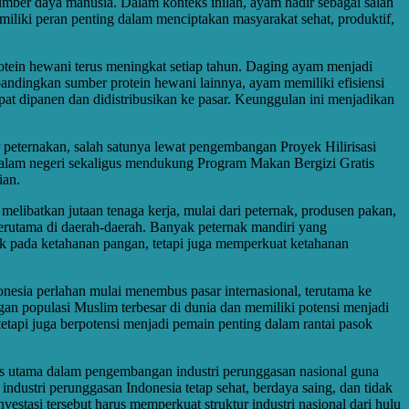
sumber daya manusia. Dalam konteks inilah, ayam hadir sebagai salah
miliki peran penting dalam menciptakan masyarakat sehat, produktif,
otein hewani terus meningkat setiap tahun. Daging ayam menjadi
ibandingkan sumber protein hewani lainnya, ayam memiliki efisiensi
at dipanen dan didistribusikan ke pasar. Keunggulan ini menjadikan
 peternakan, salah satunya lewat pengembangan Proyek Hilirisasi
 dalam negeri sekaligus mendukung Program Makan Bergizi Gratis
ian.
elibatkan jutaan tenaga kerja, mulai dari peternak, produsen pakan,
terutama di daerah-daerah. Banyak peternak mandiri yang
k pada ketahanan pangan, tetapi juga memperkuat ketahanan
nesia perlahan mulai menembus pasar internasional, terutama ke
gan populasi Muslim terbesar di dunia dan memiliki potensi menjadi
etapi juga berpotensi menjadi pemain penting dalam rantai pasok
as utama dalam pengembangan industri perunggasan nasional guna
ndustri perunggasan Indonesia tetap sehat, berdaya saing, dan tidak
stasi tersebut harus memperkuat struktur industri nasional dari hulu