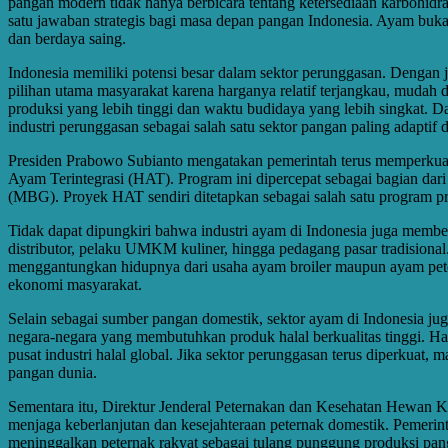
pangan modern tidak hanya berbicara tentang ketersediaan karbohidra
satu jawaban strategis bagi masa depan pangan Indonesia. Ayam bukan
dan berdaya saing.
Indonesia memiliki potensi besar dalam sektor perunggasan. Dengan 
pilihan utama masyarakat karena harganya relatif terjangkau, mudah d
produksi yang lebih tinggi dan waktu budidaya yang lebih singkat. 
industri perunggasan sebagai salah satu sektor pangan paling adapt
Presiden Prabowo Subianto mengatakan pemerintah terus memperkuat a
Ayam Terintegrasi (HAT). Program ini dipercepat sebagai bagian dar
(MBG). Proyek HAT sendiri ditetapkan sebagai salah satu program pr
Tidak dapat dipungkiri bahwa industri ayam di Indonesia juga member
distributor, pelaku UMKM kuliner, hingga pedagang pasar tradisional
menggantungkan hidupnya dari usaha ayam broiler maupun ayam pete
ekonomi masyarakat.
Selain sebagai sumber pangan domestik, sektor ayam di Indonesia ju
negara-negara yang membutuhkan produk halal berkualitas tinggi. Hal
pusat industri halal global. Jika sektor perunggasan terus diperkua
pangan dunia.
Sementara itu, Direktur Jenderal Peternakan dan Kesehatan Hewan 
menjaga keberlanjutan dan kesejahteraan peternak domestik. Pemerinta
meninggalkan peternak rakyat sebagai tulang punggung produksi panga