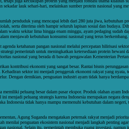
t, tetapi juga kecukupan protein yang menjadi fondasi utama kualitas 
 sekadar lauk sehari-hari, melainkan sumber protein nasional yang me
jumlah penduduk yang mencapai lebih dari 280 juta jiwa, kebutuhan pr
iolah, serta diterima oleh hampir seluruh lapisan sosial dan budaya. D
Dalam waktu sekitar lima hingga enam minggu, ayam pedaging sudah dap
if dalam menjawab kebutuhan konsumsi nasional yang terus berkembang.
genda ketahanan pangan nasional melalui percepatan hilirisasi sektor
i strategi pemerintah untuk meningkatkan ketersediaan protein hewani
ioritas nasional yang berada di bawah pengawalan Kementerian Pertan
ikan kontribusi ekonomi yang sangat besar. Rantai bisnis perunggasan m
. Kehadiran sektor ini menjadi penggerak ekonomi rakyat yang nyata, 
lur. Dengan demikian, penguatan industri ayam tidak hanya berdampa
ga memiliki peluang besar dalam pasar ekspor. Produk olahan ayam Indo
 ini menjadi peluang strategis karena Indonesia merupakan negara den
t, maka Indonesia tidak hanya mampu memenuhi kebutuhan dalam negeri, t
Kementan, Agung Suganda mengatakan peternak rakyat menjadi priorit
h menilai penguatan ekosistem nasional menjadi langkah penting agar i
n nasional. Selain itu, pemerintah membuka ruang investasi, namun inve