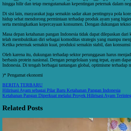
hingga hilir dan tetap mengutamakan kepentingan peternak dalam neg
Di sisi lain, masyarakat juga semakin sadar akan pentingnya pola ko
hidup sehat mendorong permintaan terhadap produk ayam yang higieni
serta meningkatkan kepercayaan konsumen. Dengan dukungan teknolog
Masa depan ketahanan pangan Indonesia tidak dapat dilepaskan dari 
telah membuktikan diri sebagai komoditas strategis yang mampu men
Ketika peternak semakin kuat, produksi semakin stabil, dan konsum
Oleh karena itu, dukungan terhadap sektor perunggasan harus menjad
berbasis protein nasional. Dengan pengelolaan yang tepat, ayam dap
Indonesia. Di tengah berbagai tantangan global, optimisme terhadap 
)* Pengamat ekonomi
BERITA TERBARU
Post
Hilirisasi Ayam sebagai Pilar Baru Ketahanan Pangan Indonesia
Ketahanan Pangan Diperkuat melalui Proyek Hilirisasi Ayam Terinteg
navigation
Related Posts