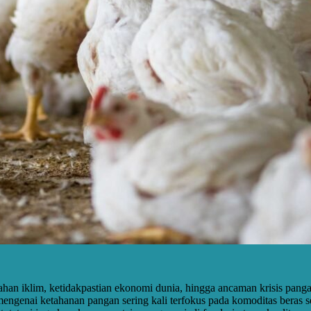
ahan iklim, ketidakpastian ekonomi dunia, hingga ancaman krisis pang
engenai ketahanan pangan sering kali terfokus pada komoditas beras