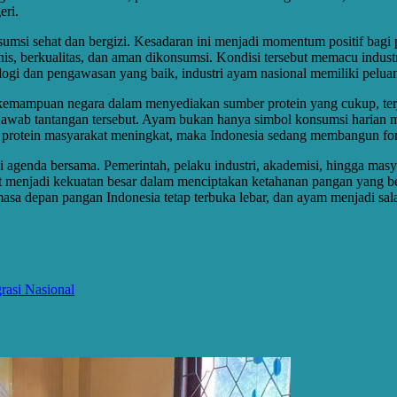
eri.
nsumsi sehat dan bergizi. Kesadaran ini menjadi momentum positif bag
s, berkualitas, dan aman dikonsumsi. Kondisi tersebut memacu indust
i dan pengawasan yang baik, industri ayam nasional memiliki peluan
kemampuan negara dalam menyediakan sumber protein yang cukup, terja
jawab tantangan tersebut. Ayam bukan hanya simbol konsumsi harian ma
si protein masyarakat meningkat, maka Indonesia sedang membangun f
i agenda bersama. Pemerintah, pelaku industri, akademisi, hingga masy
at menjadi kekuatan besar dalam menciptakan ketahanan pangan yang be
masa depan pangan Indonesia tetap terbuka lebar, dan ayam menjadi sal
rasi Nasional