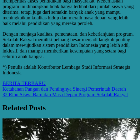
memperluas akses pendidikan bagi masyarakat. Keberhasilan
program ini diharapkan tidak hanya terlihat dari jumlah siswa yang
diterima, tetapi juga dari semakin banyak anak yang mampu
meningkatkan kualitas hidup dan meraih masa depan yang lebih
baik melalui pendidikan yang mereka peroleh.
Dengan menjaga kualitas, pemerataan, dan keberlanjutan program,
Sekolah Rakyat memiliki peluang besar menjadi langkah penting
dalam mewujudkan sistem pendidikan Indonesia yang lebih adil,
inklusif, dan mampu memberikan kesempatan yang setara bagi
seluruh anak bangsa.
*) Penulis adalah Kontributor Lembaga Studi Informasi Strategis
Indonesia
BERITA TERBARU
Post
Ketahanan Pangan dan Pentingnya Sinergi Pemerintah Daerah
32 Ribu Siswa Baru dan Masa Depan Program Sekolah Rakyat
navigation
Related Posts