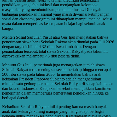
jumlah peserta didik, tetapi juga menghadirkan pendekatan
pendidikan yang lebih inklusif dan menjangkau kelompok
masyarakat yang membutuhkan perhatian khusus. Di tengah
tantangan pendidikan nasional yang masih diwarnai ketimpangan
sosial dan ekonomi, program ini diharapkan mampu menjadi solusi
nyata dalam memperluas kesempatan belajar bagi seluruh anak
bangsa.
Menteri Sosial Saifullah Yusuf atau Gus Ipul mengatakan bahwa
penerimaan siswa baru Sekolah Rakyat akan dimulai pada Juli 2026
dengan target lebih dari 32 ribu siswa tambahan. Dengan
penambahan tersebut, total siswa Sekolah Rakyat pada tahun ini
diproyeksikan melampaui 46 ribu peserta didik.
Menurut Gus Ipul, pemerintah juga menargetkan jumlah siswa
Sekolah Rakyat terus meningkat secara bertahap hingga mencapai
500 ribu siswa pada tahun 2030. Ia menjelaskan bahwa arah
kebijakan Presiden Prabowo Subianto adalah menghadirkan
minimal satu gedung permanen Sekolah Rakyat di setiap kabupaten
dan kota di Indonesia. Kebijakan tersebut menunjukkan komitmen
pemerintah dalam memperluas pemerataan pendidikan hingga ke
berbagai daerah.
Kehadiran Sekolah Rakyat dinilai penting karena masih banyak
anak dari keluarga kurang mampu yang menghadapi berbagai
kendala untuk mengakses pendidikan. Keterbatasan biaya sekolah,