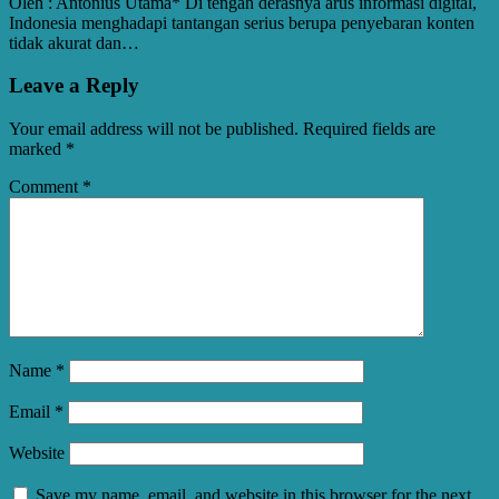
Oleh : Antonius Utama* Di tengah derasnya arus informasi digital,
Indonesia menghadapi tantangan serius berupa penyebaran konten
tidak akurat dan…
Leave a Reply
Your email address will not be published.
Required fields are
marked
*
Comment
*
Name
*
Email
*
Website
Save my name, email, and website in this browser for the next