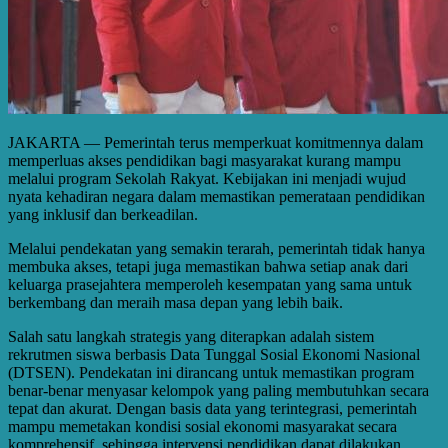
JAKARTA — Pemerintah terus memperkuat komitmennya dalam
memperluas akses pendidikan bagi masyarakat kurang mampu
melalui program Sekolah Rakyat. Kebijakan ini menjadi wujud
nyata kehadiran negara dalam memastikan pemerataan pendidikan
yang inklusif dan berkeadilan.
Melalui pendekatan yang semakin terarah, pemerintah tidak hanya
membuka akses, tetapi juga memastikan bahwa setiap anak dari
keluarga prasejahtera memperoleh kesempatan yang sama untuk
berkembang dan meraih masa depan yang lebih baik.
Salah satu langkah strategis yang diterapkan adalah sistem
rekrutmen siswa berbasis Data Tunggal Sosial Ekonomi Nasional
(DTSEN). Pendekatan ini dirancang untuk memastikan program
benar-benar menyasar kelompok yang paling membutuhkan secara
tepat dan akurat. Dengan basis data yang terintegrasi, pemerintah
mampu memetakan kondisi sosial ekonomi masyarakat secara
komprehensif, sehingga intervensi pendidikan dapat dilakukan