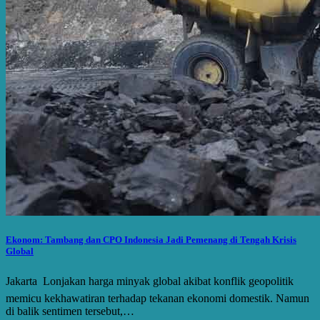
Ekonom: Tambang dan CPO Indonesia Jadi Pemenang di Tengah Krisis
Global
Jakarta  Lonjakan harga minyak global akibat konflik geopolitik
memicu kekhawatiran terhadap tekanan ekonomi domestik. Namun
di balik sentimen tersebut,…