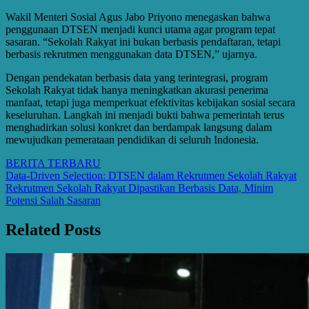
Wakil Menteri Sosial Agus Jabo Priyono menegaskan bahwa
penggunaan DTSEN menjadi kunci utama agar program tepat
sasaran. “Sekolah Rakyat ini bukan berbasis pendaftaran, tetapi
berbasis rekrutmen menggunakan data DTSEN,” ujarnya.
Dengan pendekatan berbasis data yang terintegrasi, program
Sekolah Rakyat tidak hanya meningkatkan akurasi penerima
manfaat, tetapi juga memperkuat efektivitas kebijakan sosial secara
keseluruhan. Langkah ini menjadi bukti bahwa pemerintah terus
menghadirkan solusi konkret dan berdampak langsung dalam
mewujudkan pemerataan pendidikan di seluruh Indonesia.
BERITA TERBARU
Post
Data-Driven Selection: DTSEN dalam Rekrutmen Sekolah Rakyat
Rekrutmen Sekolah Rakyat Dipastikan Berbasis Data, Minim
navigation
Potensi Salah Sasaran
Related Posts