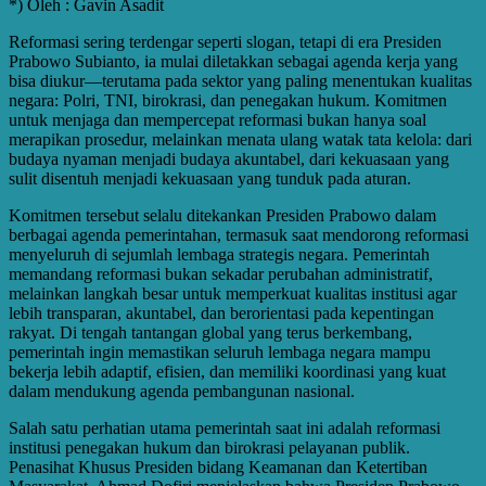
*) Oleh : Gavin Asadit
Reformasi sering terdengar seperti slogan, tetapi di era Presiden
Prabowo Subianto, ia mulai diletakkan sebagai agenda kerja yang
bisa diukur—terutama pada sektor yang paling menentukan kualitas
negara: Polri, TNI, birokrasi, dan penegakan hukum. Komitmen
untuk menjaga dan mempercepat reformasi bukan hanya soal
merapikan prosedur, melainkan menata ulang watak tata kelola: dari
budaya nyaman menjadi budaya akuntabel, dari kekuasaan yang
sulit disentuh menjadi kekuasaan yang tunduk pada aturan.
Komitmen tersebut selalu ditekankan Presiden Prabowo dalam
berbagai agenda pemerintahan, termasuk saat mendorong reformasi
menyeluruh di sejumlah lembaga strategis negara. Pemerintah
memandang reformasi bukan sekadar perubahan administratif,
melainkan langkah besar untuk memperkuat kualitas institusi agar
lebih transparan, akuntabel, dan berorientasi pada kepentingan
rakyat. Di tengah tantangan global yang terus berkembang,
pemerintah ingin memastikan seluruh lembaga negara mampu
bekerja lebih adaptif, efisien, dan memiliki koordinasi yang kuat
dalam mendukung agenda pembangunan nasional.
Salah satu perhatian utama pemerintah saat ini adalah reformasi
institusi penegakan hukum dan birokrasi pelayanan publik.
Penasihat Khusus Presiden bidang Keamanan dan Ketertiban