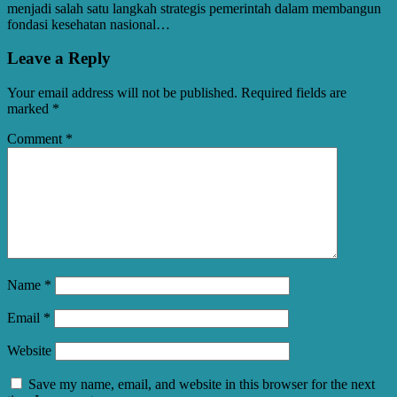
menjadi salah satu langkah strategis pemerintah dalam membangun
fondasi kesehatan nasional…
Leave a Reply
Your email address will not be published.
Required fields are
marked
*
Comment
*
Name
*
Email
*
Website
Save my name, email, and website in this browser for the next