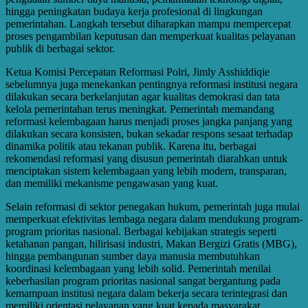
hingga peningkatan budaya kerja profesional di lingkungan
pemerintahan. Langkah tersebut diharapkan mampu mempercepat
proses pengambilan keputusan dan memperkuat kualitas pelayanan
publik di berbagai sektor.
Ketua Komisi Percepatan Reformasi Polri, Jimly Asshiddiqie
sebelumnya juga menekankan pentingnya reformasi institusi negara
dilakukan secara berkelanjutan agar kualitas demokrasi dan tata
kelola pemerintahan terus meningkat. Pemerintah memandang
reformasi kelembagaan harus menjadi proses jangka panjang yang
dilakukan secara konsisten, bukan sekadar respons sesaat terhadap
dinamika politik atau tekanan publik. Karena itu, berbagai
rekomendasi reformasi yang disusun pemerintah diarahkan untuk
menciptakan sistem kelembagaan yang lebih modern, transparan,
dan memiliki mekanisme pengawasan yang kuat.
Selain reformasi di sektor penegakan hukum, pemerintah juga mulai
memperkuat efektivitas lembaga negara dalam mendukung program-
program prioritas nasional. Berbagai kebijakan strategis seperti
ketahanan pangan, hilirisasi industri, Makan Bergizi Gratis (MBG),
hingga pembangunan sumber daya manusia membutuhkan
koordinasi kelembagaan yang lebih solid. Pemerintah menilai
keberhasilan program prioritas nasional sangat bergantung pada
kemampuan institusi negara dalam bekerja secara terintegrasi dan
memiliki orientasi pelayanan yang kuat kepada masyarakat.