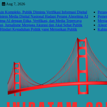
Skip
Aug 7, 2026
to
eks, Publik Diminta Verifikasi Informasi Digital
Perang Algori
content
edia Digital Nasional Hadapi Perang Algoritma AI
Pemerintah P
engan Etika, Verifikasi, dan Media Tepercaya
Menjawab Per
nalisme Menjaga Akurasi dan Akal Sehat Publik
Algoritma Me
 Kegaduhan Politik yang Merugikan Publik
Kabinet Baya