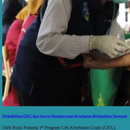
Fleksibilitas CKG dan Upaya Mempercepat Kesehatan Berkualitas Nasional
Oleh Rizki Pratama )* Program Cek Kesehatan Gratis (CKG)