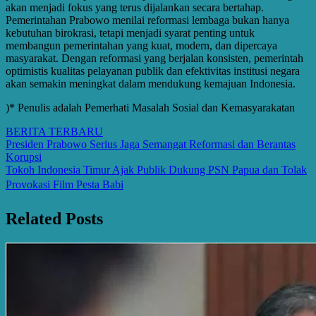
akan menjadi fokus yang terus dijalankan secara bertahap.
Pemerintahan Prabowo menilai reformasi lembaga bukan hanya
kebutuhan birokrasi, tetapi menjadi syarat penting untuk
membangun pemerintahan yang kuat, modern, dan dipercaya
masyarakat. Dengan reformasi yang berjalan konsisten, pemerintah
optimistis kualitas pelayanan publik dan efektivitas institusi negara
akan semakin meningkat dalam mendukung kemajuan Indonesia.
)* Penulis adalah Pemerhati Masalah Sosial dan Kemasyarakatan
BERITA TERBARU
Post
Presiden Prabowo Serius Jaga Semangat Reformasi dan Berantas
Korupsi
navigation
Tokoh Indonesia Timur Ajak Publik Dukung PSN Papua dan Tolak
Provokasi Film Pesta Babi
Related Posts