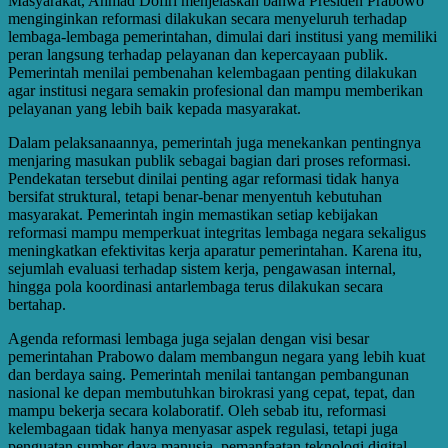
Masyarakat, Ahmad Dofiri menjelaskan bahwa Presiden Prabowo
menginginkan reformasi dilakukan secara menyeluruh terhadap
lembaga-lembaga pemerintahan, dimulai dari institusi yang memiliki
peran langsung terhadap pelayanan dan kepercayaan publik.
Pemerintah menilai pembenahan kelembagaan penting dilakukan
agar institusi negara semakin profesional dan mampu memberikan
pelayanan yang lebih baik kepada masyarakat.
Dalam pelaksanaannya, pemerintah juga menekankan pentingnya
menjaring masukan publik sebagai bagian dari proses reformasi.
Pendekatan tersebut dinilai penting agar reformasi tidak hanya
bersifat struktural, tetapi benar-benar menyentuh kebutuhan
masyarakat. Pemerintah ingin memastikan setiap kebijakan
reformasi mampu memperkuat integritas lembaga negara sekaligus
meningkatkan efektivitas kerja aparatur pemerintahan. Karena itu,
sejumlah evaluasi terhadap sistem kerja, pengawasan internal,
hingga pola koordinasi antarlembaga terus dilakukan secara
bertahap.
Agenda reformasi lembaga juga sejalan dengan visi besar
pemerintahan Prabowo dalam membangun negara yang lebih kuat
dan berdaya saing. Pemerintah menilai tantangan pembangunan
nasional ke depan membutuhkan birokrasi yang cepat, tepat, dan
mampu bekerja secara kolaboratif. Oleh sebab itu, reformasi
kelembagaan tidak hanya menyasar aspek regulasi, tetapi juga
penguatan sumber daya manusia, pemanfaatan teknologi digital,