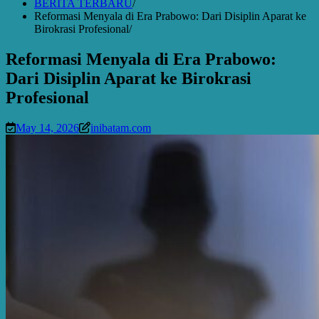
BERITA TERBARU
Reformasi Menyala di Era Prabowo: Dari Disiplin Aparat ke
Birokrasi Profesional
Reformasi Menyala di Era Prabowo:
Dari Disiplin Aparat ke Birokrasi
Profesional
May 14, 2026
inibatam.com