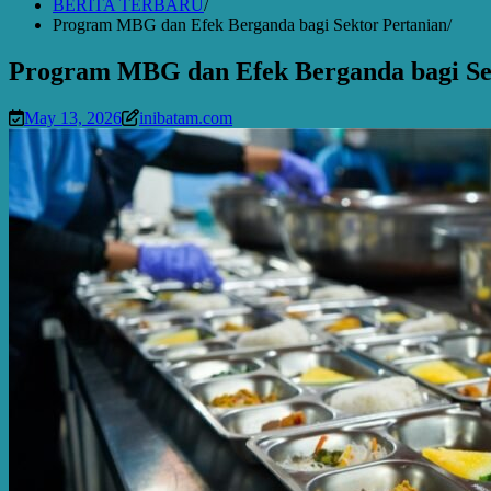
BERITA TERBARU
Program MBG dan Efek Berganda bagi Sektor Pertanian
Program MBG dan Efek Berganda bagi Se
May 13, 2026
inibatam.com