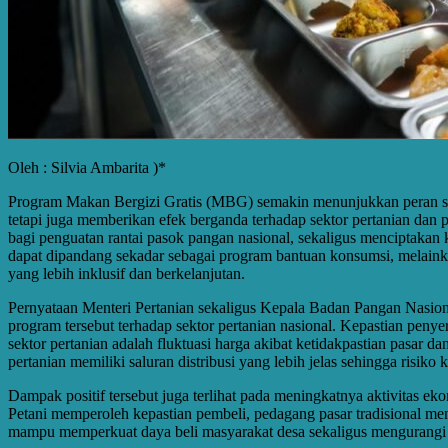
Oleh : Silvia Ambarita )*
Program Makan Bergizi Gratis (MBG) semakin menunjukkan peran stra
tetapi juga memberikan efek berganda terhadap sektor pertanian dan
bagi penguatan rantai pasok pangan nasional, sekaligus menciptakan 
dapat dipandang sekadar sebagai program bantuan konsumsi, melaink
yang lebih inklusif dan berkelanjutan.
Pernyataan Menteri Pertanian sekaligus Kepala Badan Pangan Nasion
program tersebut terhadap sektor pertanian nasional. Kepastian penye
sektor pertanian adalah fluktuasi harga akibat ketidakpastian pasa
pertanian memiliki saluran distribusi yang lebih jelas sehingga risiko k
Dampak positif tersebut juga terlihat pada meningkatnya aktivitas e
Petani memperoleh kepastian pembeli, pedagang pasar tradisional meng
mampu memperkuat daya beli masyarakat desa sekaligus mengurangi 