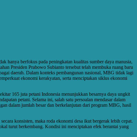
dak hanya berfokus pada peningkatan kualitas sumber daya manusia,
ntahan Presiden Prabowo Subianto tersebut telah membuka ruang baru
berbagai daerah. Dalam konteks pembangunan nasional, MBG tidak lagi
emperkuat ekonomi kerakyatan, serta menciptakan siklus ekonomi
itar 165 juta petani Indonesia menunjukkan besarnya daya ungkit
endapatan petani. Selama ini, salah satu persoalan mendasar dalam
ngan dalam jumlah besar dan berkelanjutan dari program MBG, hasil
secara konsisten, maka roda ekonomi desa ikut bergerak lebih cepat.
lokal turut berkembang. Kondisi ini menciptakan efek berantai yang