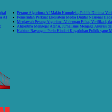
Perang Algoritma AI Makin Kompleks, Publik Diminta Verifikasi
I
Pemerintah Perkuat Ekosistem Media Digital Nasional Hadapi 
Menjawab Perang Algoritma AI dengan Etika, Verifikasi, dan 
Algoritma Mengejar Atensi, Jurnalisme Menjaga Akurasi dan Ak
Kabinet Bayangan Perlu Hindari Kegaduhan Politik yang Meru