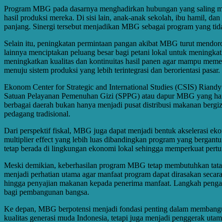
Program MBG pada dasarnya menghadirkan hubungan yang saling mengu
hasil produksi mereka. Di sisi lain, anak-anak sekolah, ibu hamil
panjang. Sinergi tersebut menjadikan MBG sebagai program yang tida
Selain itu, peningkatan permintaan pangan akibat MBG turut mendoro
lainnya menciptakan peluang besar bagi petani lokal untuk meningkat
meningkatkan kualitas dan kontinuitas hasil panen agar mampu meme
menuju sistem produksi yang lebih terintegrasi dan berorientasi pasar.
Ekonom Center for Strategic and International Studies (CSIS) Rian
Satuan Pelayanan Pemenuhan Gizi (SPPG) atau dapur MBG yang hampi
berbagai daerah bukan hanya menjadi pusat distribusi makanan bergi
pedagang tradisional.
Dari perspektif fiskal, MBG juga dapat menjadi bentuk akselerasi 
multiplier effect yang lebih luas dibandingkan program yang bergant
tetap berada di lingkungan ekonomi lokal sehingga memperkuat pertu
Meski demikian, keberhasilan program MBG tetap membutuhkan tata ke
menjadi perhatian utama agar manfaat program dapat dirasakan secara
hingga penyajian makanan kepada penerima manfaat. Langkah pengaw
bagi pembangunan bangsa.
Ke depan, MBG berpotensi menjadi fondasi penting dalam membangun
kualitas generasi muda Indonesia, tetapi juga menjadi penggerak ut