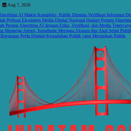
Skip
Aug 7, 2026
to
ritma AI Makin Kompleks, Publik Diminta Verifikasi Informasi Digital
content
Perkuat Ekosistem Media Digital Nasional Hadapi Perang Algoritma A
rang Algoritma AI dengan Etika, Verifikasi, dan Media Tepercaya
engejar Atensi, Jurnalisme Menjaga Akurasi dan Akal Sehat Publik
angan Perlu Hindari Kegaduhan Politik yang Merugikan Publik