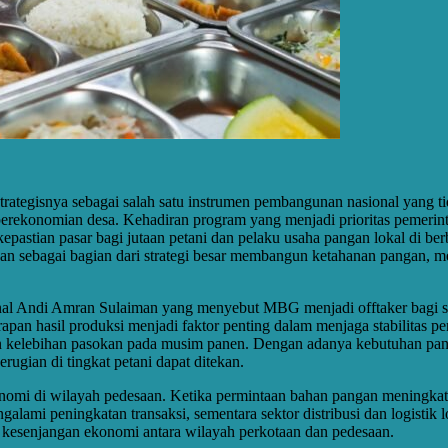
tegisnya sebagai salah satu instrumen pembangunan nasional yang ti
 perekonomian desa. Kehadiran program yang menjadi prioritas pemeri
kepastian pasar bagi jutaan petani dan pelaku usaha pangan lokal di 
an sebagai bagian dari strategi besar membangun ketahanan pangan, m
al Andi Amran Sulaiman yang menyebut MBG menjadi offtaker bagi sek
rapan hasil produksi menjadi faktor penting dalam menjaga stabilitas p
r dan kelebihan pasokan pada musim panen. Dengan adanya kebutuhan pa
erugian di tingkat petani dapat ditekan.
konomi di wilayah pedesaan. Ketika permintaan bahan pangan meningkat 
alami peningkatan transaksi, sementara sektor distribusi dan logistik 
kesenjangan ekonomi antara wilayah perkotaan dan pedesaan.