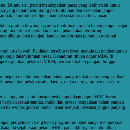
Di satu sisi, petani mendapatkan pasar yang lebih stabil untuk
ergizi yang dapat mendukung pertumbuhan dan kesehatan jangka
dampak ekonomi sekaligus manfaat sosial secara bersamaan.
utuhan protein hewani, sayuran, buah-buahan, dan bahan pangan segar
rong modernisasi pertanian karena petani akan terdorong
liki potensi menjadi katalis transformasi pertanian nasional
nomi arus bawah. Penilaian tersebut relevan mengingat pembangunan
a kerja dalam jumlah besar. Kehadiran ribuan dapur MBG di
enaga kerja lokal, pelaku UMKM, pemasok bahan pangan, hingga
an negara melalui pembelian bahan pangan lokal akan menghasilkan
oleh petani dan pelaku usaha daerah, maka uang yang beredar akan
busi anggaran, serta transparansi pengelolaan dapur MBG harus
 berjalan sesuai standar, mulai dari proses pengadaan bahan pangan
n bahwa program ini benar-benar menjadi investasi jangka panjang
ngan pengelolaan yang tepat, program ini tidak hanya memperkuat
ningkatan kesejahteraan petani. MBG pada akhirnya membuktikan