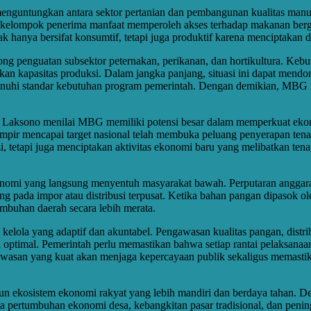
ntungkan antara sektor pertanian dan pembangunan kualitas manusia. 
, dan kelompok penerima manfaat memperoleh akses terhadap makanan b
k hanya bersifat konsumtif, tetapi juga produktif karena menciptakan 
ng penguatan subsektor peternakan, perikanan, dan hortikultura. Keb
kan kapasitas produksi. Dalam jangka panjang, situasi ini dapat mendo
nuhi standar kebutuhan program pemerintah. Dengan demikian, MBG memi
dy Laksono menilai MBG memiliki potensi besar dalam memperkuat eko
r mencapai target nasional telah membuka peluang penyerapan tenag
zi, tetapi juga menciptakan aktivitas ekonomi baru yang melibatkan t
ekonomi yang langsung menyentuh masyarakat bawah. Perputaran anggar
ung pada impor atau distribusi terpusat. Ketika bahan pangan dipasok 
mbuhan daerah secara lebih merata.
lola yang adaptif dan akuntabel. Pengawasan kualitas pangan, distri
 optimal. Pemerintah perlu memastikan bahwa setiap rantai pelaksanaan
asan yang kuat akan menjaga kepercayaan publik sekaligus memastika
 ekosistem ekonomi rakyat yang lebih mandiri dan berdaya tahan. De
ama pertumbuhan ekonomi desa, kebangkitan pasar tradisional, dan pe