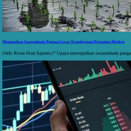
Menguatkan Swasembada Pangan Lewat Transformasi Pertanian Modern
Oleh: Rivan Doni Saputra (* Upaya mewujudkan swasembada pangan na