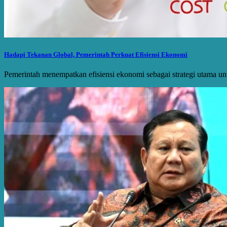
Hadapi Tekanan Global, Pemerintah Perkuat Efisiensi Ekonomi
Pemerintah menempatkan efisiensi ekonomi sebagai strategi utama unt