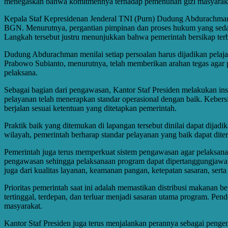
menegaskan bahwa komitmennya terhadap pemenuhan gizi masyarakat
Kepala Staf Kepresidenan Jenderal TNI (Purn) Dudung Abdurachman
BGN. Menurutnya, pergantian pimpinan dan proses hukum yang seda
Langkah tersebut justru menunjukkan bahwa pemerintah bersikap terb
Dudung Abdurachman menilai setiap persoalan harus dijadikan pelaj
Prabowo Subianto, menurutnya, telah memberikan arahan tegas agar p
pelaksana.
Sebagai bagian dari pengawasan, Kantor Staf Presiden melakukan i
pelayanan telah menerapkan standar operasional dengan baik. Kebersi
berjalan sesuai ketentuan yang ditetapkan pemerintah.
Praktik baik yang ditemukan di lapangan tersebut dinilai dapat dij
wilayah, pemerintah berharap standar pelayanan yang baik dapat dite
Pemerintah juga terus memperkuat sistem pengawasan agar pelaksanaa
pengawasan sehingga pelaksanaan program dapat dipertanggungjawabk
juga dari kualitas layanan, keamanan pangan, ketepatan sasaran, ser
Prioritas pemerintah saat ini adalah memastikan distribusi makanan
tertinggal, terdepan, dan terluar menjadi sasaran utama program. Pe
masyarakat.
Kantor Staf Presiden juga terus menjalankan perannya sebagai penge