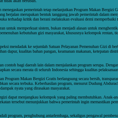
 tidak akan berubah.
 menegaskan pemerintah tetap melanjutkan Program Makan Bergizi Gr
ng berjalan merupakan bentuk tanggung jawab pemerintah dalam meny
uka terhadap kritik dan berani melakukan evaluasi demi memperbaiki t
aran untuk memperkuat sistem, bukan menjadi alasan untuk menghenti
emenuhan kebutuhan gizi masyarakat, khususnya kelompok rentan, tidak
nspeksi mendadak ke sejumlah Satuan Pelayanan Pemenuhan Gizi di be
han dapur, kualitas bahan pangan, keamanan makanan, ketepatan distri
adikan contoh bagi daerah lain dalam menjalankan program serupa. De
rapkan secara merata di seluruh Indonesia sehingga kualitas pelaksan
n Program Makan Bergizi Gratis berlangsung secara bersih, transparan
an secara terbuka. Keberhasilan program, menurut Dudung Abdurachma
ta dampak nyata yang dirasakan masyarakat.
 bergizi dapat menjangkau kelompok yang paling membutuhkan. Anak-ana
ndekatan tersebut menunjukkan bahwa pemerintah ingin memastikan pemer
ndali program, penghubung antarlembaga, sekaligus pengawal pembenah