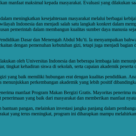
erikan manfaat maksimal kepada masyarakat. Evaluasi yang dilakukan s
 dalam meningkatkan kesejahteraan masyarakat melalui berbagai kebij
i wilayah Indonesia dan menjadi salah satu langkah konkret dalam memp
san pemerintah dalam membangun kualitas sumber daya manusia sejak
 Pendidikan Dasar dan Menengah Abdul Mu’ti. Ia menyampaikan bahwa
 berkaitan dengan pemenuhan kebutuhan gizi, tetapi juga menjadi bagian
akukan oleh Universitas Indonesia dan beberapa lembaga lain menunj
ajar, tingkat kehadiran siswa di sekolah, serta capaian akademik peser
i yang baik memiliki hubungan erat dengan kualitas pendidikan. An
serta menunjukkan perkembangan akademik yang lebih positif dibanding
enerima manfaat Program Makan Bergizi Gratis. Mayoritas penerima ma
t penerimaan yang baik dari masyarakat dan memberikan manfaat nyata 
am bantuan pangan, melainkan investasi jangka panjang dalam pemban
yarakat yang terus meningkat, program ini diharapkan mampu melahirkan