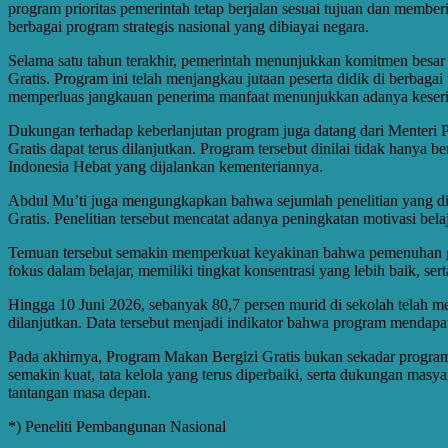
program prioritas pemerintah tetap berjalan sesuai tujuan dan memb
berbagai program strategis nasional yang dibiayai negara.
Selama satu tahun terakhir, pemerintah menunjukkan komitmen besar
Gratis. Program ini telah menjangkau jutaan peserta didik di berbaga
memperluas jangkauan penerima manfaat menunjukkan adanya keseriu
Dukungan terhadap keberlanjutan program juga datang dari Menteri
Gratis dapat terus dilanjutkan. Program tersebut dinilai tidak hanya
Indonesia Hebat yang dijalankan kementeriannya.
Abdul Mu’ti juga mengungkapkan bahwa sejumlah penelitian yang dil
Gratis. Penelitian tersebut mencatat adanya peningkatan motivasi bel
Temuan tersebut semakin memperkuat keyakinan bahwa pemenuhan giz
fokus dalam belajar, memiliki tingkat konsentrasi yang lebih baik, 
Hingga 10 Juni 2026, sebanyak 80,7 persen murid di sekolah telah m
dilanjutkan. Data tersebut menjadi indikator bahwa program mendapa
Pada akhirnya, Program Makan Bergizi Gratis bukan sekadar progr
semakin kuat, tata kelola yang terus diperbaiki, serta dukungan mas
tantangan masa depan.
*) Peneliti Pembangunan Nasional