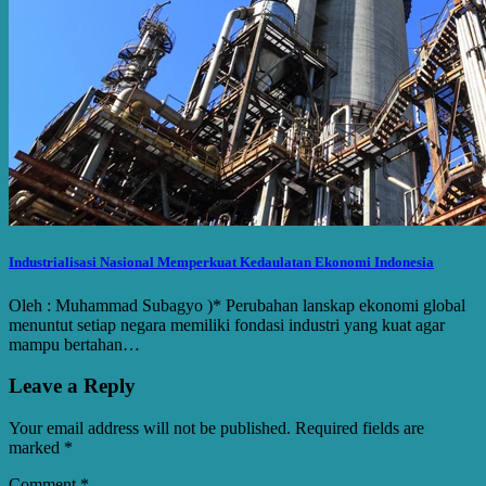
Industrialisasi Nasional Memperkuat Kedaulatan Ekonomi Indonesia
Oleh : Muhammad Subagyo )* Perubahan lanskap ekonomi global
menuntut setiap negara memiliki fondasi industri yang kuat agar
mampu bertahan…
Leave a Reply
Your email address will not be published.
Required fields are
marked
*
Comment
*