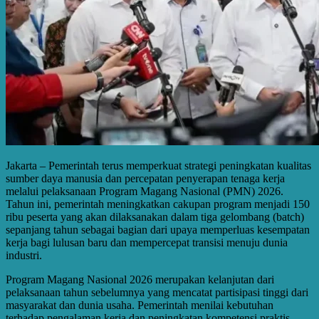
Jakarta – Pemerintah terus memperkuat strategi peningkatan kualitas
sumber daya manusia dan percepatan penyerapan tenaga kerja
melalui pelaksanaan Program Magang Nasional (PMN) 2026.
Tahun ini, pemerintah meningkatkan cakupan program menjadi 150
ribu peserta yang akan dilaksanakan dalam tiga gelombang (batch)
sepanjang tahun sebagai bagian dari upaya memperluas kesempatan
kerja bagi lulusan baru dan mempercepat transisi menuju dunia
industri.
Program Magang Nasional 2026 merupakan kelanjutan dari
pelaksanaan tahun sebelumnya yang mencatat partisipasi tinggi dari
masyarakat dan dunia usaha. Pemerintah menilai kebutuhan
terhadap pengalaman kerja dan peningkatan kompetensi praktis