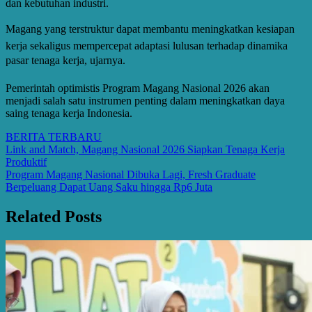
dan kebutuhan industri.
Magang yang terstruktur dapat membantu meningkatkan kesiapan
kerja sekaligus mempercepat adaptasi lulusan terhadap dinamika
pasar tenaga kerja, ujarnya.
Pemerintah optimistis Program Magang Nasional 2026 akan
menjadi salah satu instrumen penting dalam meningkatkan daya
saing tenaga kerja Indonesia.
BERITA TERBARU
Post
Link and Match, Magang Nasional 2026 Siapkan Tenaga Kerja
Produktif
navigation
Program Magang Nasional Dibuka Lagi, Fresh Graduate
Berpeluang Dapat Uang Saku hingga Rp6 Juta
Related Posts