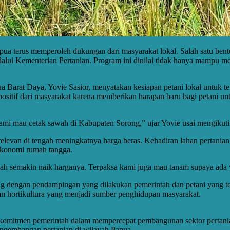
ua terus memperoleh dukungan dari masyarakat lokal. Salah satu bentu
alui Kementerian Pertanian. Program ini dinilai tidak hanya mampu 
 Barat Daya, Yovie Sasior, menyatakan kesiapan petani lokal untuk t
positif dari masyarakat karena memberikan harapan baru bagi petani 
 kami mau cetak sawah di Kabupaten Sorong,” ujar Yovie usai mengiku
relevan di tengah meningkatnya harga beras. Kehadiran lahan pertan
ekonomi rumah tangga.
ah semakin naik harganya. Terpaksa kami juga mau tanam supaya ada y
ing dengan pendampingan yang dilakukan pemerintah dan petani yang te
n hortikultura yang menjadi sumber penghidupan masyarakat.
komitmen pemerintah dalam mempercepat pembangunan sektor pertania
engembangan pertanian di wilayah Papua.