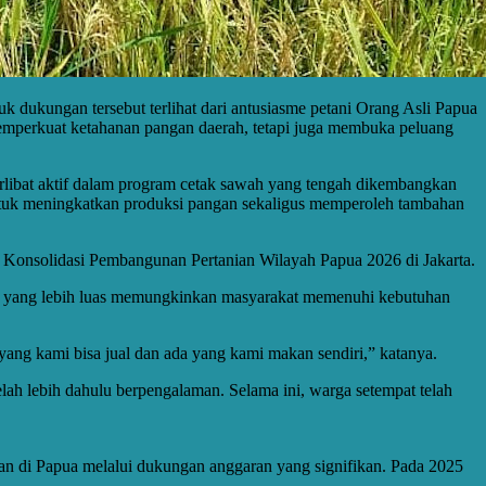
k dukungan tersebut terlihat dari antusiasme petani Orang Asli Papua
memperkuat ketahanan pangan daerah, tetapi juga membuka peluang
erlibat aktif dalam program cetak sawah yang tengah dikembangkan
untuk meningkatkan produksi pangan sekaligus memperoleh tambahan
ti Konsolidasi Pembangunan Pertanian Wilayah Papua 2026 di Jakarta.
ian yang lebih luas memungkinkan masyarakat memenuhi kebutuhan
ang kami bisa jual dan ada yang kami makan sendiri,” katanya.
lah lebih dahulu berpengalaman. Selama ini, warga setempat telah
n di Papua melalui dukungan anggaran yang signifikan. Pada 2025