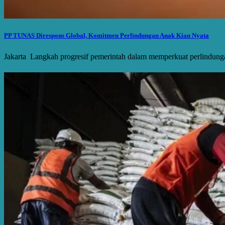
PP TUNAS Direspons Global, Komitmen Perlindungan Anak Kian Nyata
Jakarta  Langkah progresif pemerintah dalam memperkuat perlindung