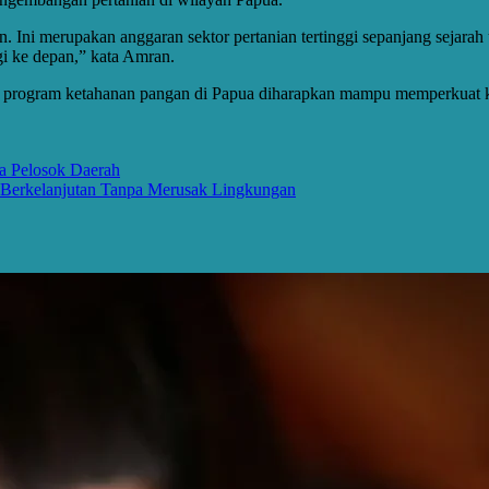
n. Ini merupakan anggaran sektor pertanian tertinggi sepanjang sejara
i ke depan,” kata Amran.
kal, program ketahanan pangan di Papua diharapkan mampu memperkuat 
a Pelosok Daerah
Berkelanjutan Tanpa Merusak Lingkungan