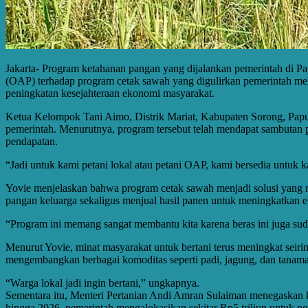
Jakarta- Program ketahanan pangan yang dijalankan pemerintah di Pap
(OAP) terhadap program cetak sawah yang digulirkan pemerintah mel
peningkatan kesejahteraan ekonomi masyarakat.
Ketua Kelompok Tani Aimo, Distrik Mariat, Kabupaten Sorong, Papua
pemerintah. Menurutnya, program tersebut telah mendapat sambutan 
pendapatan.
“Jadi untuk kami petani lokal atau petani OAP, kami bersedia untuk
Yovie menjelaskan bahwa program cetak sawah menjadi solusi yang 
pangan keluarga sekaligus menjual hasil panen untuk meningkatkan 
“Program ini memang sangat membantu kita karena beras ini juga sud
Menurut Yovie, minat masyarakat untuk bertani terus meningkat seir
mengembangkan berbagai komoditas seperti padi, jagung, dan tanama
“Warga lokal jadi ingin bertani,” ungkapnya.
Sementara itu, Menteri Pertanian Andi Amran Sulaiman menegaskan 
hingga 2026, pemerintah mengalokasikan sekitar Rp5 triliun untuk p