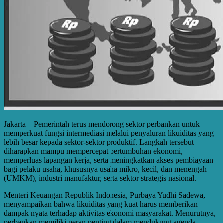
Jakarta – Pemerintah terus mendorong sektor perbankan untuk
memperkuat fungsi intermediasi melalui penyaluran likuiditas yang
lebih besar kepada sektor-sektor produktif. Langkah tersebut
diharapkan mampu mempercepat pertumbuhan ekonomi,
memperluas lapangan kerja, serta meningkatkan akses pembiayaan
bagi pelaku usaha, khususnya usaha mikro, kecil, dan menengah
(UMKM), industri manufaktur, serta sektor strategis nasional.
Menteri Keuangan Republik Indonesia, Purbaya Yudhi Sadewa,
menyampaikan bahwa likuiditas yang kuat harus memberikan
dampak nyata terhadap aktivitas ekonomi masyarakat. Menurutnya,
perbankan memiliki peran penting dalam mendukung agenda