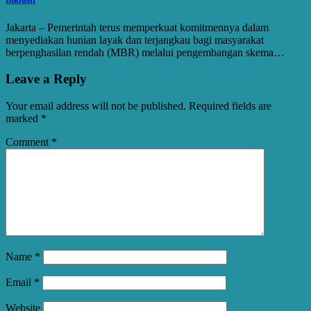
Jakarta – Pemerintah terus memperkuat komitmennya dalam
menyediakan hunian layak dan terjangkau bagi masyarakat
berpenghasilan rendah (MBR) melalui pengembangan skema…
Leave a Reply
Your email address will not be published.
Required fields are
marked
*
Comment
*
Name
*
Email
*
Website