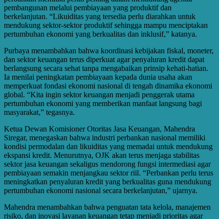
pembangunan melalui pembiayaan yang produktif dan
berkelanjutan. “Likuiditas yang tersedia perlu diarahkan untuk
mendukung sektor-sektor produktif sehingga mampu menciptakan
pertumbuhan ekonomi yang berkualitas dan inklusif,” katanya.
Purbaya menambahkan bahwa koordinasi kebijakan fiskal, moneter,
dan sektor keuangan terus diperkuat agar penyaluran kredit dapat
berlangsung secara sehat tanpa mengabaikan prinsip kehati-hatian.
Ia menilai peningkatan pembiayaan kepada dunia usaha akan
memperkuat fondasi ekonomi nasional di tengah dinamika ekonomi
global. “Kita ingin sektor keuangan menjadi penggerak utama
pertumbuhan ekonomi yang memberikan manfaat langsung bagi
masyarakat,” tegasnya.
Ketua Dewan Komisioner Otoritas Jasa Keuangan, Mahendra
Siregar, menegaskan bahwa industri perbankan nasional memiliki
kondisi permodalan dan likuiditas yang memadai untuk mendukung
ekspansi kredit. Menurutnya, OJK akan terus menjaga stabilitas
sektor jasa keuangan sekaligus mendorong fungsi intermediasi agar
pembiayaan semakin menjangkau sektor riil. “Perbankan perlu terus
meningkatkan penyaluran kredit yang berkualitas guna mendukung
pertumbuhan ekonomi nasional secara berkelanjutan,” ujarnya.
Mahendra menambahkan bahwa penguatan tata kelola, manajemen
risiko, dan inovasi layanan keuangan tetap menjadi prioritas agar