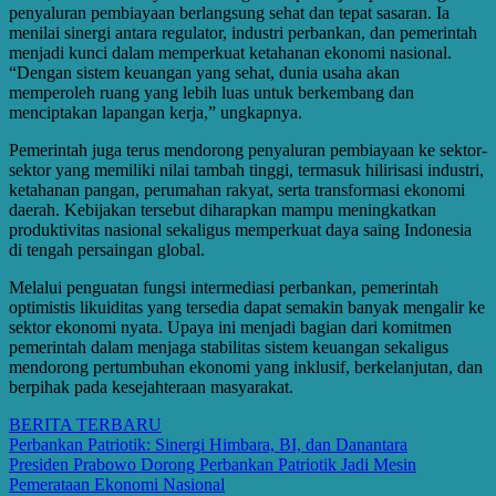
penyaluran pembiayaan berlangsung sehat dan tepat sasaran. Ia
menilai sinergi antara regulator, industri perbankan, dan pemerintah
menjadi kunci dalam memperkuat ketahanan ekonomi nasional.
“Dengan sistem keuangan yang sehat, dunia usaha akan
memperoleh ruang yang lebih luas untuk berkembang dan
menciptakan lapangan kerja,” ungkapnya.
Pemerintah juga terus mendorong penyaluran pembiayaan ke sektor-
sektor yang memiliki nilai tambah tinggi, termasuk hilirisasi industri,
ketahanan pangan, perumahan rakyat, serta transformasi ekonomi
daerah. Kebijakan tersebut diharapkan mampu meningkatkan
produktivitas nasional sekaligus memperkuat daya saing Indonesia
di tengah persaingan global.
Melalui penguatan fungsi intermediasi perbankan, pemerintah
optimistis likuiditas yang tersedia dapat semakin banyak mengalir ke
sektor ekonomi nyata. Upaya ini menjadi bagian dari komitmen
pemerintah dalam menjaga stabilitas sistem keuangan sekaligus
mendorong pertumbuhan ekonomi yang inklusif, berkelanjutan, dan
berpihak pada kesejahteraan masyarakat.
BERITA TERBARU
Post
Perbankan Patriotik: Sinergi Himbara, BI, dan Danantara
Presiden Prabowo Dorong Perbankan Patriotik Jadi Mesin
navigation
Pemerataan Ekonomi Nasional