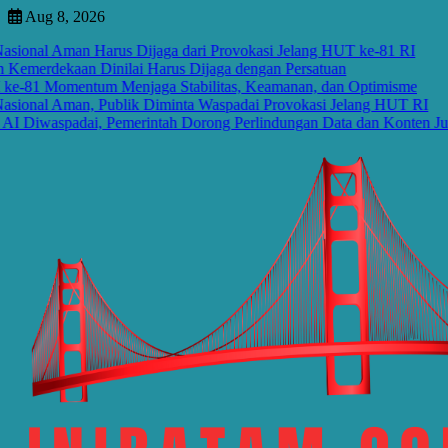
Skip
Aug 8, 2026
to
ional Aman Harus Dijaga dari Provokasi Jelang HUT ke-81 RI
content
merdekaan Dinilai Harus Dijaga dengan Persatuan
81 Momentum Menjaga Stabilitas, Keamanan, dan Optimisme
ional Aman, Publik Diminta Waspadai Provokasi Jelang HUT RI
 Diwaspadai, Pemerintah Dorong Perlindungan Data dan Konten Jurnali