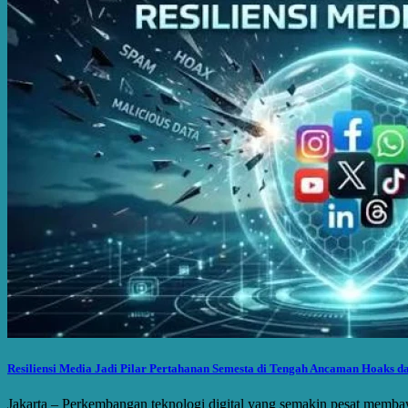
Resiliensi Media Jadi Pilar Pertahanan Semesta di Tengah Ancaman Hoaks d
Jakarta – Perkembangan teknologi digital yang semakin pesat memba