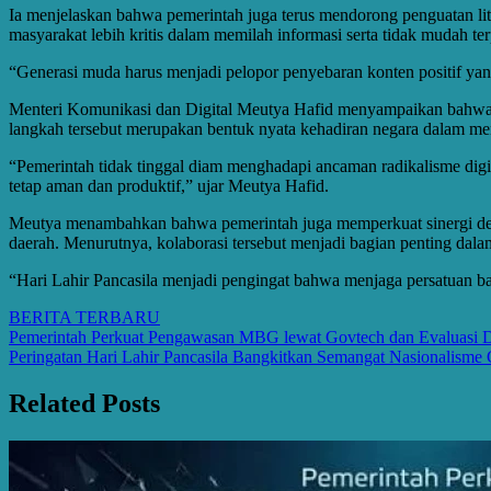
Ia menjelaskan bahwa pemerintah juga terus mendorong penguatan lite
masyarakat lebih kritis dalam memilah informasi serta tidak mudah t
“Generasi muda harus menjadi pelopor penyebaran konten positif yang 
Menteri Komunikasi dan Digital Meutya Hafid menyampaikan bahwa p
langkah tersebut merupakan bentuk nyata kehadiran negara dalam menj
“Pemerintah tidak tinggal diam menghadapi ancaman radikalisme digita
tetap aman dan produktif,” ujar Meutya Hafid.
Meutya menambahkan bahwa pemerintah juga memperkuat sinergi dengan 
daerah. Menurutnya, kolaborasi tersebut menjadi bagian penting dala
“Hari Lahir Pancasila menjadi pengingat bahwa menjaga persatuan bang
BERITA TERBARU
Post
Pemerintah Perkuat Pengawasan MBG lewat Govtech dan Evaluasi D
Peringatan Hari Lahir Pancasila Bangkitkan Semangat Nasionalisme
navigation
Related Posts