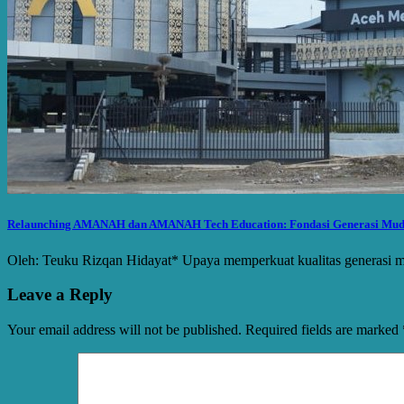
Relaunching AMANAH dan AMANAH Tech Education: Fondasi Generasi Muda 
Oleh: Teuku Rizqan Hidayat* Upaya memperkuat kualitas generasi 
Leave a Reply
Your email address will not be published.
Required fields are marked