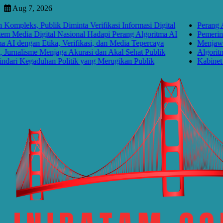
Skip
Aug 7, 2026
to
ks, Publik Diminta Verifikasi Informasi Digital
Perang Algorit
content
dia Digital Nasional Hadapi Perang Algoritma AI
Pemerintah Pe
ngan Etika, Verifikasi, dan Media Tepercaya
Menjawab Pera
alisme Menjaga Akurasi dan Akal Sehat Publik
Algoritma Meng
Kegaduhan Politik yang Merugikan Publik
Kabinet Bayan