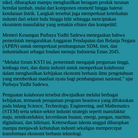
nikel, diharapkan mampu menghasilkan beragam produk turunan
bernilai tambah, mulai dari komponen otomotif hingga baterai
kendaraan listrik. Langkah tersebut juga memperkuat keterkaitan
industri dari sektor hulu hingga hilir sehingga menciptakan
ekosistem manufaktur yang semakin efisien dan kompetitif.
Menteri Keuangan Purbaya Yudhi Sadewa menegaskan bahwa
pemerintah mengarahkan Anggaran Pendapatan dan Belanja Negara
(APBN) untuk memperkuat pembangunan SDM, riset, dan
industrialisasi sebagai fondasi menuju Indonesia Emas 2045.
“Melalui forum KSTI ini, pemerintah mengajak perguruan tinggi,
lembaga riset, dan dunia industri untuk memperkuat kolaborasi
dalam menghasilkan kebijakan ekonomi berbasis ilmu pengetahuan
yang memberikan manfaat nyata bagi pembangunan nasional,” ujar
Purbaya Yudhi Sadewa.
Penguatan kolaborasi tersebut diwujudkan melalui berbagai
kebijakan, termasuk penajaman program beasiswa yang difokuskan
pada bidang Science, Technology, Engineering, and Mathematics
(STEM) serta sektor-sektor industri strategis seperti manufaktur
maju, semikonduktor, kecerdasan buatan, energi, pangan, maritim,
digitalisasi, dan hilirisasi. Ketersediaan talenta unggul diharapkan
mampu menjawab kebutuhan industri sekaligus mempercepat
transformasi ekonomi berbasis teknologi.