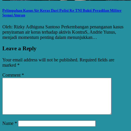
Pelimpahan Kasus Air Keras Dari Polisi Ke TNI Bukti Peradilan Militer
Sesuai Aturan
Oleh: Rizky Adhiguna Santoso Perkembangan penanganan kasus
penyiraman air keras terhadap aktivis KontraS, Andrie Yunus,
menjadi momentum penting dalam menunjukkan…
Leave a Reply
Your email address will not be published.
Required fields are
marked
*
Comment
*
Name
*