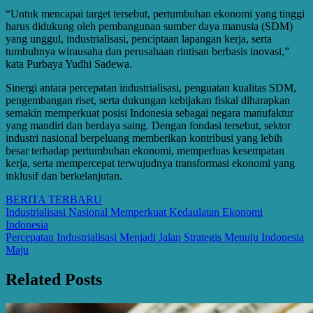
“Untuk mencapai target tersebut, pertumbuhan ekonomi yang tinggi
harus didukung oleh pembangunan sumber daya manusia (SDM)
yang unggul, industrialisasi, penciptaan lapangan kerja, serta
tumbuhnya wirausaha dan perusahaan rintisan berbasis inovasi,”
kata Purbaya Yudhi Sadewa.
Sinergi antara percepatan industrialisasi, penguatan kualitas SDM,
pengembangan riset, serta dukungan kebijakan fiskal diharapkan
semakin memperkuat posisi Indonesia sebagai negara manufaktur
yang mandiri dan berdaya saing. Dengan fondasi tersebut, sektor
industri nasional berpeluang memberikan kontribusi yang lebih
besar terhadap pertumbuhan ekonomi, memperluas kesempatan
kerja, serta mempercepat terwujudnya transformasi ekonomi yang
inklusif dan berkelanjutan.
BERITA TERBARU
Post
Industrialisasi Nasional Memperkuat Kedaulatan Ekonomi
Indonesia
navigation
Percepatan Industrialisasi Menjadi Jalan Strategis Menuju Indonesia
Maju
Related Posts