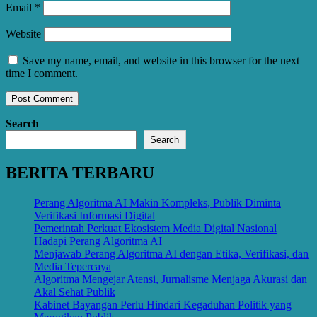
Email
*
Website
Save my name, email, and website in this browser for the next
time I comment.
Search
Search
BERITA TERBARU
Perang Algoritma AI Makin Kompleks, Publik Diminta
Verifikasi Informasi Digital
Pemerintah Perkuat Ekosistem Media Digital Nasional
Hadapi Perang Algoritma AI
Menjawab Perang Algoritma AI dengan Etika, Verifikasi, dan
Media Tepercaya
Algoritma Mengejar Atensi, Jurnalisme Menjaga Akurasi dan
Akal Sehat Publik
Kabinet Bayangan Perlu Hindari Kegaduhan Politik yang