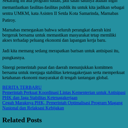
Sekarang ini ada program sudah, jadi salah satunya adalah ingin
memanfaatkan fasilitas-fasilitas publik itu untuk kita jadikan sebagai
sentra UMKM, kata Asisten II Setda Kota Samarinda, Marnabas
Patiroy.
Marnabas menegaskan bahwa seluruh perangkat daerah kini
bergerak bersama untuk memastikan masyarakat tetap memiliki
akses terhadap peluang ekonomi dan lapangan kerja baru.
Jadi kita memang sedang merapatkan barisan untuk antisipasi itu,
pungkasnya.
Sinergi pemerintah pusat dan daerah menunjukkan komitmen
bersama untuk menjaga stabilitas ketenagakerjaan serta memperkuat
ketahanan ekonomi masyarakat di tengah tantangan global.
BERITA TERBARU
Post
Pemerintah Perkuat Koordinasi Lintas Kementerian untuk Antisipasi
PHK dan Jaga Stabilitas Ketenagakerjaan
navigation
Cegah Maraknya PHK, Pemerintah Optimalisasi Program Magang
Nasional dan Relaksasi Kebijakan
Related Posts