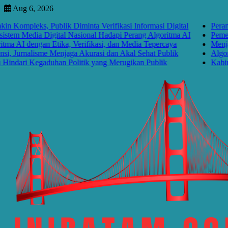
Skip
Aug 6, 2026
to
mpleks, Publik Diminta Verifikasi Informasi Digital
Perang Alg
content
m Media Digital Nasional Hadapi Perang Algoritma AI
Pemerinta
I dengan Etika, Verifikasi, dan Media Tepercaya
Menjawab 
Jurnalisme Menjaga Akurasi dan Akal Sehat Publik
Algoritma
ari Kegaduhan Politik yang Merugikan Publik
Kabinet B