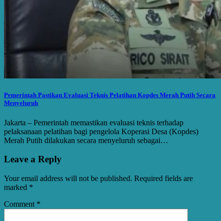
Pemerintah Pastikan Evaluasi Teknis Pelatihan Kopdes Merah Putih Secara
Menyeluruh
Jakarta – Pemerintah memastikan evaluasi teknis terhadap
pelaksanaan pelatihan bagi pengelola Koperasi Desa (Kopdes)
Merah Putih dilakukan secara menyeluruh sebagai…
Leave a Reply
Your email address will not be published.
Required fields are
marked
*
Comment
*