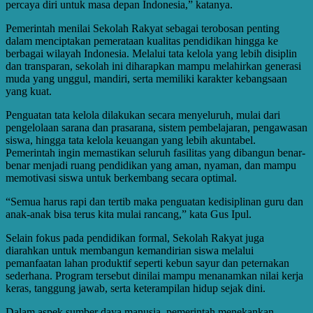
percaya diri untuk masa depan Indonesia,” katanya.
Pemerintah menilai Sekolah Rakyat sebagai terobosan penting
dalam menciptakan pemerataan kualitas pendidikan hingga ke
berbagai wilayah Indonesia. Melalui tata kelola yang lebih disiplin
dan transparan, sekolah ini diharapkan mampu melahirkan generasi
muda yang unggul, mandiri, serta memiliki karakter kebangsaan
yang kuat.
Penguatan tata kelola dilakukan secara menyeluruh, mulai dari
pengelolaan sarana dan prasarana, sistem pembelajaran, pengawasan
siswa, hingga tata kelola keuangan yang lebih akuntabel.
Pemerintah ingin memastikan seluruh fasilitas yang dibangun benar-
benar menjadi ruang pendidikan yang aman, nyaman, dan mampu
memotivasi siswa untuk berkembang secara optimal.
“Semua harus rapi dan tertib maka penguatan kedisiplinan guru dan
anak-anak bisa terus kita mulai rancang,” kata Gus Ipul.
Selain fokus pada pendidikan formal, Sekolah Rakyat juga
diarahkan untuk membangun kemandirian siswa melalui
pemanfaatan lahan produktif seperti kebun sayur dan peternakan
sederhana. Program tersebut dinilai mampu menanamkan nilai kerja
keras, tanggung jawab, serta keterampilan hidup sejak dini.
Dalam aspek sumber daya manusia, pemerintah menekankan