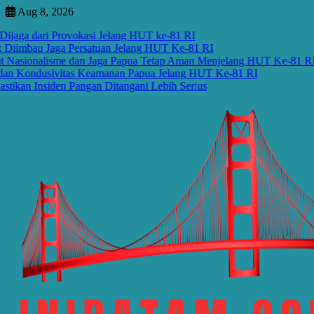
Skip
Aug 8, 2026
to
dari Provokasi Jelang HUT ke-81 RI
S
content
au Jaga Persatuan Jelang HUT Ke-81 RI
S
nalisme dan Jaga Papua Tetap Aman Menjelang HUT Ke-81 RI
B
dusivitas Keamanan Papua Jelang HUT Ke-81 RI
J
nsiden Pangan Ditangani Lebih Serius
M