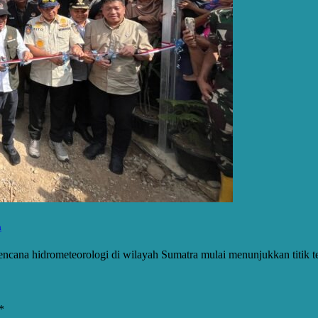
a
encana hidrometeorologi di wilayah Sumatra mulai menunjukkan titik 
*