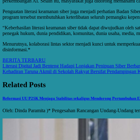
perkembangan AI. Selain itu, masyarakat juga didorong memahami ca
Penguatan literasi keamanan siber juga menjadi perhatian Badan S
program tersebut membutuhkan keterlibatan seluruh pemangku kepen
“Keberhasilan literasi keamanan siber tidak dapat diwujudkan oleh sat
penegak hukum, dunia pendidikan, komunitas, dunia usaha, media, ma
Menurutnya, kolaborasi lintas sektor menjadi kunci untuk memperkuat
disinformasi.*
BERITA TERBARU
Post
Literasi Digital Jadi Benteng Hadapi Lonjakan Penipuan Siber Berba
Kehadiran Taruna Akmil di Sekolah Rakyat Bersifat Pendampingan K
navigation
Related Posts
Reformasi UU P2SK Menjaga Stabilitas sekaligus Mendorong Pertumbuhan 
Oleh: Dinda Paramita )* Pengesahan Rancangan Undang-Undang te