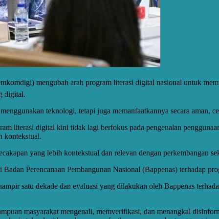
Kemkomdigi) mengubah arah program literasi digital nasional untuk 
 digital.
 menggunakan teknologi, tetapi juga memanfaatkannya secara aman, cer
m literasi digital kini tidak lagi berfokus pada pengenalan penggunaa
h kontekstual.
n kecakapan yang lebih kontekstual dan relevan dengan perkembangan sek
si Badan Perencanaan Pembangunan Nasional (Bappenas) terhadap program
ampir satu dekade dan evaluasi yang dilakukan oleh Bappenas terhadap p
puan masyarakat mengenali, memverifikasi, dan menangkal disinformas