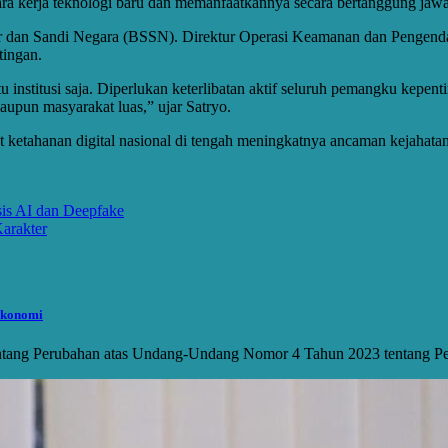
ra kerja teknologi baru dan memanfaatkannya secara bertanggung jawa
iber dan Sandi Negara (BSSN). Direktur Operasi Keamanan dan Pengen
tingan.
u institusi saja. Diperlukan keterlibatan aktif seluruh pemangku kepen
upun masyarakat luas,” ujar Satryo.
 ketahanan digital nasional di tengah meningkatnya ancaman kejahatan
sis AI dan Deepfake
arakter
Ekonomi
ntang Perubahan atas Undang-Undang Nomor 4 Tahun 2023 tentang 