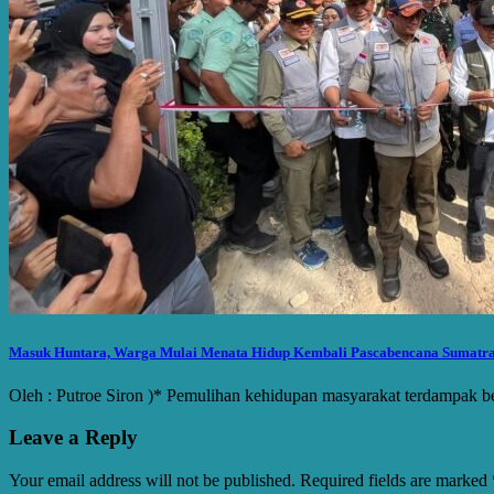
Masuk Huntara, Warga Mulai Menata Hidup Kembali Pascabencana Sumatr
Oleh : Putroe Siron )* Pemulihan kehidupan masyarakat terdampak b
Leave a Reply
Your email address will not be published.
Required fields are marked