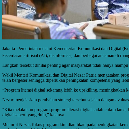
Jakarta  Pemerintah melalui Kementerian Komunikasi dan Digital (
kecerdasan artifisial (AI), disinformasi, dan berbagai ancaman di ruang
Langkah tersebut dinilai penting agar masyarakat tidak hanya mampu
Wakil Menteri Komunikasi dan Digital Nezar Patria mengatakan progra
telah bergeser sehingga diperlukan peningkatan kompetensi yang lebi
“Program literasi digital sekarang lebih ke upskilling, meningkatka
Nezar menjelaskan perubahan strategi tersebut sejalan dengan evalua
“Kita melakukan program-program literasi digital sudah cukup lama, h
digital seperti yang dulu,” katanya.
Menurut Nezar, fokus program kini diarahkan pada peningkatan kemam