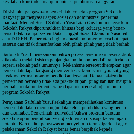
kesalahan konstruksi maupun potensi pemborosan anggaran.
Di sisi lain, pengawasan pemerintah terhadap program Sekolah
Rakyat juga menyasar aspek sosial dan administrasi penerima
manfaat. Menteri Sosial Saifullah Yusuf atau Gus Ipul menegaskan
Sekolah Rakyat diperuntukkan khusus bagi keluarga yang benar-
benar tidak mampu sesuai Data Tunggal Sosial Ekonomi Nasional
atau DTSEN. Pemerintah ingin memastikan program tersebut tepat
sasaran dan tidak dimanfaatkan oleh pihak-pihak yang tidak berhak.
Saifullah Yusuf menekankan bahwa proses penerimaan peserta didik
dilakukan melalui sistem penjangkauan, bukan pendaftaran terbuka
seperti sekolah pada umumnya. Mekanisme tersebut diterapkan agar
pemerintah dapat langsung memverifikasi kondisi masyarakat yang
layak menerima program pendidikan tersebut. Dengan sistem itu,
pemerintah berharap tidak ada praktik titipan, pungutan liar, maupun
permainan oknum tertentu yang dapat mencederai tujuan mulia
program Sekolah Rakyat.
Pernyataan Saifullah Yusuf sekaligus memperlihatkan komitmen
pemerintah dalam membangun tata kelola pendidikan yang bersih
dan akuntabel. Pemerintah menyadari bahwa program bantuan
sosial maupun pendidikan sering kali rentan disusupi kepentingan
tertentu. Karena itu, pengawasan menyeluruh terus diperkuat agar
pelaksanaan Sekolah Rakyat benar-benar berpihak kepada