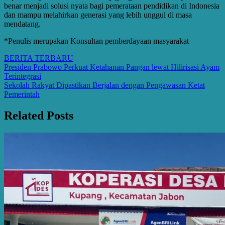
benar menjadi solusi nyata bagi pemerataan pendidikan di Indonesia
dan mampu melahirkan generasi yang lebih unggul di masa
mendatang.
*Penulis merupakan Konsultan pemberdayaan masyarakat
BERITA TERBARU
Post
Presiden Prabowo Perkuat Ketahanan Pangan lewat Hilirisasi Ayam
Terintegrasi
navigation
Sekolah Rakyat Dipastikan Berjalan dengan Pengawasan Ketat
Pemerintah
Related Posts