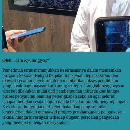
Oleh: Tiara Ayuningtyas*
Pemerintah terus menunjukkan keseriusannya dalam memastikan
program Sekolah Rakyat berjalan transparan, tepat sasaran, dan
diawasi secara menyeluruh demi memberikan akses pendidikan
yang layak bagi masyarakat kurang mampu. Langkah pengawasan
tersebut dilakukan mulai dari pembangunan infrastruktur hingga
proses penyaluran bantuan perlengkapan sekolah agar seluruh
tahapan berjalan sesuai aturan dan bebas dari praktik penyimpangan.
Keseriusan itu terlihat dari keterlibatan langsung sejumlah
kementerian dalam mengawal progres pembangunan, pengawasan
teknis, hingga investigasi terhadap dugaan persoalan pengadaan
yang mencuat di tengah masyarakat.