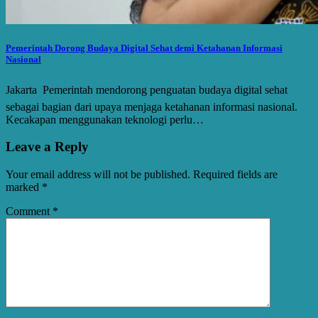
Pemerintah Dorong Budaya Digital Sehat demi Ketahanan Informasi
Nasional
Jakarta  Pemerintah mendorong penguatan budaya digital sehat
sebagai bagian dari upaya menjaga ketahanan informasi nasional.
Kecakapan menggunakan teknologi perlu…
Leave a Reply
Your email address will not be published.
Required fields are
marked
*
Comment
*