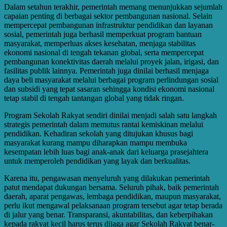
Dalam setahun terakhir, pemerintah memang menunjukkan sejumlah
capaian penting di berbagai sektor pembangunan nasional. Selain
mempercepat pembangunan infrastruktur pendidikan dan layanan
sosial, pemerintah juga berhasil memperkuat program bantuan
masyarakat, memperluas akses kesehatan, menjaga stabilitas
ekonomi nasional di tengah tekanan global, serta mempercepat
pembangunan konektivitas daerah melalui proyek jalan, irigasi, dan
fasilitas publik lainnya. Pemerintah juga dinilai berhasil menjaga
daya beli masyarakat melalui berbagai program perlindungan sosial
dan subsidi yang tepat sasaran sehingga kondisi ekonomi nasional
tetap stabil di tengah tantangan global yang tidak ringan.
Program Sekolah Rakyat sendiri dinilai menjadi salah satu langkah
strategis pemerintah dalam memutus rantai kemiskinan melalui
pendidikan. Kehadiran sekolah yang ditujukan khusus bagi
masyarakat kurang mampu diharapkan mampu membuka
kesempatan lebih luas bagi anak-anak dari keluarga prasejahtera
untuk memperoleh pendidikan yang layak dan berkualitas.
Karena itu, pengawasan menyeluruh yang dilakukan pemerintah
patut mendapat dukungan bersama. Seluruh pihak, baik pemerintah
daerah, aparat pengawas, lembaga pendidikan, maupun masyarakat,
perlu ikut mengawal pelaksanaan program tersebut agar tetap berada
di jalur yang benar. Transparansi, akuntabilitas, dan keberpihakan
kepada rakyat kecil harus terus dijaga agar Sekolah Rakyat benar-