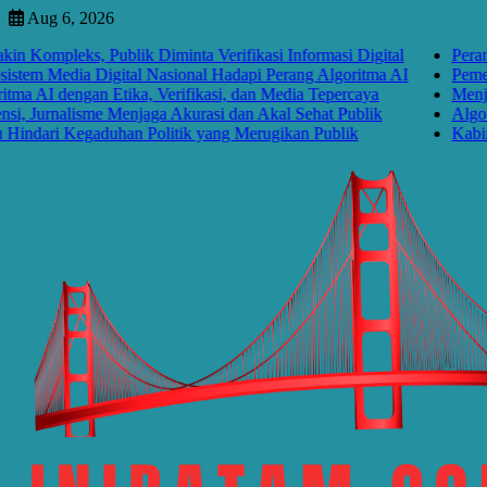
Skip
Aug 6, 2026
to
pleks, Publik Diminta Verifikasi Informasi Digital
Perang Algo
content
 Media Digital Nasional Hadapi Perang Algoritma AI
Pemerintah
 dengan Etika, Verifikasi, dan Media Tepercaya
Menjawab P
urnalisme Menjaga Akurasi dan Akal Sehat Publik
Algoritma M
ri Kegaduhan Politik yang Merugikan Publik
Kabinet Ba