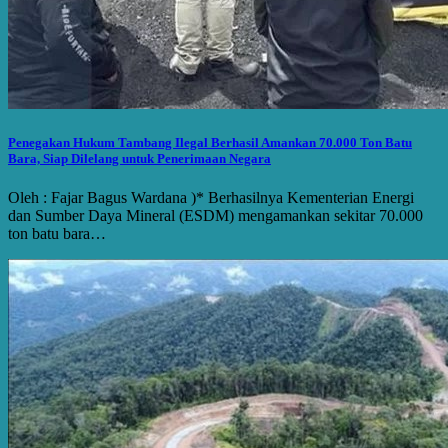
Penegakan Hukum Tambang Ilegal Berhasil Amankan 70.000 Ton Batu
Bara, Siap Dilelang untuk Penerimaan Negara
Oleh : Fajar Bagus Wardana )* Berhasilnya Kementerian Energi
dan Sumber Daya Mineral (ESDM) mengamankan sekitar 70.000
ton batu bara…