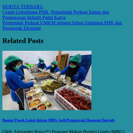
BERITA TERBARU
Post
Cegah Gelombang PHK, Pemerintah Perkuat Satgas dan
Pengawasan Industri Padat Karya
navigation
Pemerintah Perkuat UMKM sebagai Solusi Antisipasi PHK dan
Penggerak Ekonomi
Related Posts
Rantai Pasok Lokal dalam MBG Jadi Penggerak Ekonomi Daerah
Oleh: Alexander Royce*) Program Makan Bergizi Gratis (MBG)