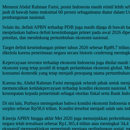
Menurut Abdul Rahman Farisi, posisi Indonesia masih relatif lebih 
jauh di bawah batas maksimal 60 persen sebagaimana diatur dalam
pembangunan nasional.
Selain itu, defisit APBN terhadap PDB juga masih dijaga di bawah bata
menjelaskan bahwa defisit keseimbangan primer pada awal 2026 dipen
prioritas, dan mendukung pertumbuhan ekonomi nasional.
Target defisit keseimbangan primer tahun 2026 sebesar Rp89,7 triliu
dikelola karena penerimaan negara secara historis cenderung meningka
Kepercayaan investor terhadap ekonomi Indonesia juga dinilai masih k
ekonomi yang tetap positif di tengah perlambatan ekonomi global. Me
konsumsi domestik yang tetap menjadi penopang utama pertumbuhan 
Karena itu, Abdul Rahman Farisi mengajak seluruh pihak untuk menjag
memunculkan ketidakpercayaan terhadap kondisi ekonomi nasional. 
kesempatan kepada pemerintah sebagai otoritas fiskal serta Bank Indo
Di sisi lain, Purbaya menegaskan bahwa kondisi ekonomi Indonesia 
surplus sebesar Rp58,6 triliun. Kondisi tersebut menjadi salah satu indi
Kinerja APBN hingga akhir Mei 2026 juga menunjukkan perkembangan
negara telah terealisasi sebesar Rp1.365,4 triliun atau meningkat 3
ekspansif memungkinkan pemerintah menjaga perlindungan sosial, me