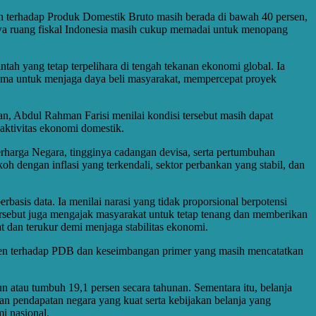
ah terhadap Produk Domestik Bruto masih berada di bawah 40 persen,
a ruang fiskal Indonesia masih cukup memadai untuk menopang
ntah yang tetap terpelihara di tengah tekanan ekonomi global. Ia
rtama untuk menjaga daya beli masyarakat, mempercepat proyek
an, Abdul Rahman Farisi menilai kondisi tersebut masih dapat
 aktivitas ekonomi domestik.
Berharga Negara, tingginya cadangan devisa, serta pertumbuhan
 dengan inflasi yang terkendali, sektor perbankan yang stabil, dan
asis data. Ia menilai narasi yang tidak proporsional berpotensi
rsebut juga mengajak masyarakat untuk tetap tenang dan memberikan
t dan terukur demi menjaga stabilitas ekonomi.
ersen terhadap PDB dan keseimbangan primer yang masih mencatatkan
tau tumbuh 19,1 persen secara tahunan. Sementara itu, belanja
an pendapatan negara yang kuat serta kebijakan belanja yang
i nasional.