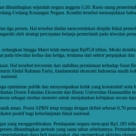
sehat dibandingkan sejumlah negara anggota G20. Rasio utang pemerint
 Undang-Undang Keuangan Negara. Kondisi tersebut menunjukkan bahw
s tiga persen. Hal tersebut dinilai mencerminkan disiplin fiskal pemeri
garuhi oleh strategi percepatan belanja pemerintah pada triwulan pe
n, sedangkan hingga Maret telah mencapai Rp95,8 triliun. Meski demiki
t pada triwulan kedua dan ketiga, terutama dari sektor perpajakan dan
uat. Hal tersebut tercermin dari stabilitas permintaan terhadap Surat 
nurut Abdul Rahman Farisi, fundamental ekonomi Indonesia masih kokoh
nasional.
a optimisme publik dan menyampaikan kritik yang konstruktif serta berb
Mantan Dosen Fakultas Ekonomi dan Bisnis Universitas Hasanuddin te
nesia sebagai otoritas moneter untuk menjalankan kebijakan secara tepa
masih aman. Posisi APBN tetap terjaga dengan defisit sebesar 0,70 p
kator positif bagi keberlanjutan fiskal nasional.
 yang menggembirakan. Pendapatan negara mencapai Rp1.185 triliun a
4,4 persen dibandingkan periode yang sama tahun sebelumnya. Pertumbuh
mpertahankan daya beli masyarakat, dan memperkuat aktivitas ekonom