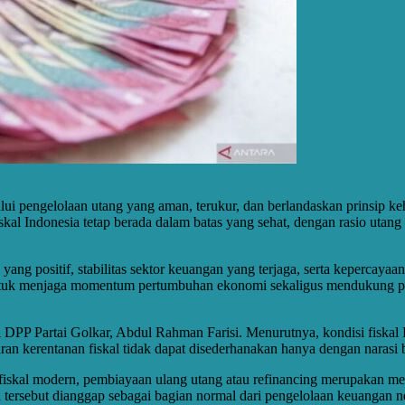
lalui pengelolaan utang yang aman, terukur, dan berlandaskan prinsip 
al Indonesia tetap berada dalam batas yang sehat, dengan rasio utang 
ang positif, stabilitas sektor keuangan yang terjaga, serta kepercaya
 untuk menjaga momentum pertumbuhan ekonomi sekaligus mendukung p
 DPP Partai Golkar, Abdul Rahman Farisi. Menurutnya, kondisi fiskal 
ukuran kerentanan fiskal tidak dapat disederhanakan hanya dengan naras
iskal modern, pembiayaan ulang utang atau refinancing merupakan mek
tersebut dianggap sebagai bagian normal dari pengelolaan keuangan n