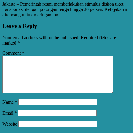
Jakarta – Pemerintah resmi memberlakukan stimulus diskon tiket
transportasi dengan potongan harga hingga 30 persen. Kebijakan ini
dirancang untuk meringankan…
Leave a Reply
Your email address will not be published.
Required fields are
marked
*
Comment
*
Name
*
Email
*
Website