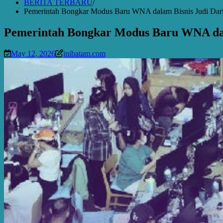
BERITA TERBARU
Pemerintah Bongkar Modus Baru WNA dalam Bisnis Judi Dar
Pemerintah Bongkar Modus Baru WNA dal
May 12, 2026
inibatam.com