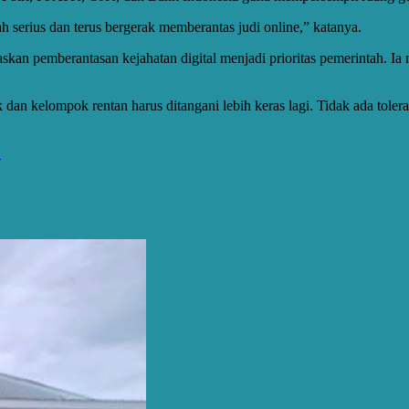
h serius dan terus bergerak memberantas judi online,” katanya.
kan pemberantasan kejahatan digital menjadi prioritas pemerintah. Ia
 dan kelompok rentan harus ditangani lebih keras lagi. Tidak ada tolera
E