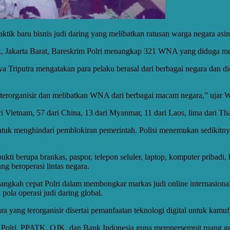
ik baru bisnis judi daring yang melibatkan ratusan warga negara asin
akarta Barat, Bareskrim Polri menangkap 321 WNA yang diduga menjala
 Triputra mengatakan para pelaku berasal dari berbagai negara dan did
terorganisir dan melibatkan WNA dari berbagai macam negara,” ujar W
i Vietnam, 57 dari China, 13 dari Myanmar, 11 dari Laos, lima dari Th
uk menghindari pemblokiran pemerintah. Polisi menemukan sedikitnya
kti berupa brankas, paspor, telepon seluler, laptop, komputer pribadi
ang beroperasi lintas negara.
angkah cepat Polri dalam membongkar markas judi online internasiona
ola operasi judi daring global.
ra yang terorganisir disertai pemanfaatan teknologi digital untuk kamu
 Polri, PPATK, OJK, dan Bank Indonesia guna mempersempit ruang ger