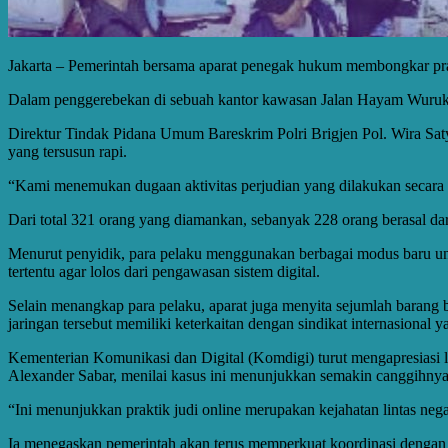
Jakarta – Pemerintah bersama aparat penegak hukum membongkar prakt
Dalam penggerebekan di sebuah kantor kawasan Jalan Hayam Wuruk, J
Direktur Tindak Pidana Umum Bareskrim Polri Brigjen Pol. Wira Satya
yang tersusun rapi.
“Kami menemukan dugaan aktivitas perjudian yang dilakukan secara 
Dari total 321 orang yang diamankan, sebanyak 228 orang berasal dar
Menurut penyidik, para pelaku menggunakan berbagai modus baru unt
tertentu agar lolos dari pengawasan sistem digital.
Selain menangkap para pelaku, aparat juga menyita sejumlah barang bu
jaringan tersebut memiliki keterkaitan dengan sindikat internasional y
Kementerian Komunikasi dan Digital (Komdigi) turut mengapresiasi l
Alexander Sabar, menilai kasus ini menunjukkan semakin canggihnya p
“Ini menunjukkan praktik judi online merupakan kejahatan lintas nega
Ia menegaskan pemerintah akan terus memperkuat koordinasi dengan