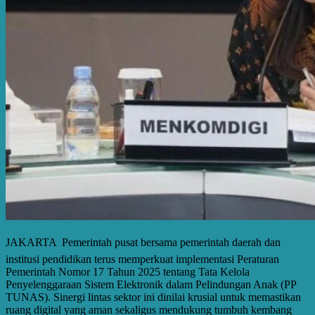
JAKARTA  Pemerintah pusat bersama pemerintah daerah dan
institusi pendidikan terus memperkuat implementasi Peraturan
Pemerintah Nomor 17 Tahun 2025 tentang Tata Kelola
Penyelenggaraan Sistem Elektronik dalam Pelindungan Anak (PP
TUNAS). Sinergi lintas sektor ini dinilai krusial untuk memastikan
ruang digital yang aman sekaligus mendukung tumbuh kembang