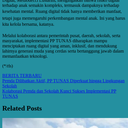
Digital, Mediodecci Lustarini, mengingatkan bahwa risiko digital
terhadap anak semakin kompleks, termasuk dampaknya terhadap
kesehatan mental. Ruang digital tidak hanya memberikan manfaat,
tetapi juga memengaruhi perkembangan mental anak. Ini yang harus
kita kelola bersama, katanya.
Melalui kolaborasi antara pemerintah pusat, daerah, sekolah, serta
masyarakat, implementasi PP TUNAS diharapkan mampu
menciptakan ruang digital yang aman, inklusif, dan mendukung
lahirnya generasi muda yang cerdas serta bertanggung jawab dalam
memanfaatkan teknologi.
(*/rls)
BERITA TERBARU
Post
Pemda Dilibatkan Aktif, PP TUNAS Diperkuat hingga Lingkungan
Sekolah
navigation
Kolaborasi Pemda dan Sekolah Kunci Sukses Implementasi PP
TUNAS
Related Posts