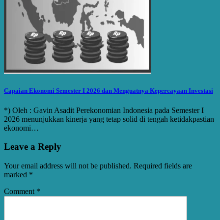
Capaian Ekonomi Semester I 2026 dan Menguatnya Kepercayaan Investasi
*) Oleh : Gavin Asadit Perekonomian Indonesia pada Semester I
2026 menunjukkan kinerja yang tetap solid di tengah ketidakpastian
ekonomi…
Leave a Reply
Your email address will not be published.
Required fields are
marked
*
Comment
*