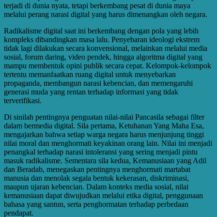
terjadi di dunia nyata, tetapi berkembang pesat di dunia maya
melalui perang narasi digital yang harus dimenangkan oleh negara.
Radikalisme digital saat ini berkembang dengan pola yang lebih
kompleks dibandingkan masa lalu. Penyebaran ideologi ekstrem
tidak lagi dilakukan secara konvensional, melainkan melalui media
sosial, forum daring, video pendek, hingga algoritma digital yang
mampu membentuk opini publik secara cepat. Kelompok-kelompok
tertentu memanfaatkan ruang digital untuk menyebarkan
propaganda, membangun narasi kebencian, dan memengaruhi
generasi muda yang rentan terhadap informasi yang tidak
terverifikasi.
Di sinilah pentingnya penguatan nilai-nilai Pancasila sebagai filter
dalam bermedia digital. Sila pertama, Ketuhanan Yang Maha Esa,
mengajarkan bahwa setiap warga negara harus menjunjung tinggi
nilai moral dan menghormati keyakinan orang lain. Nilai ini menjadi
penangkal terhadap narasi intoleransi yang sering menjadi pintu
masuk radikalisme. Sementara sila kedua, Kemanusiaan yang Adil
dan Beradab, menegaskan pentingnya menghormati martabat
manusia dan menolak segala bentuk kekerasan, diskriminasi,
maupun ujaran kebencian. Dalam konteks media sosial, nilai
kemanusiaan dapat diwujudkan melalui etika digital, penggunaan
bahasa yang santun, serta penghormatan terhadap perbedaan
pendapat.