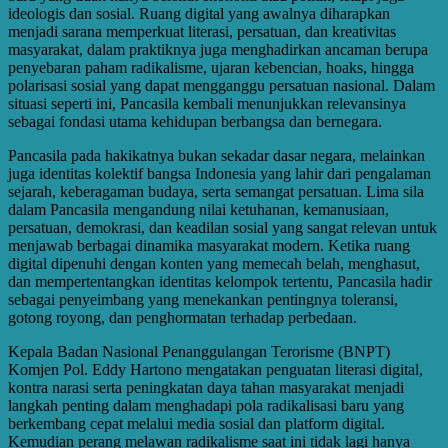
ideologis dan sosial. Ruang digital yang awalnya diharapkan
menjadi sarana memperkuat literasi, persatuan, dan kreativitas
masyarakat, dalam praktiknya juga menghadirkan ancaman berupa
penyebaran paham radikalisme, ujaran kebencian, hoaks, hingga
polarisasi sosial yang dapat mengganggu persatuan nasional. Dalam
situasi seperti ini, Pancasila kembali menunjukkan relevansinya
sebagai fondasi utama kehidupan berbangsa dan bernegara.
Pancasila pada hakikatnya bukan sekadar dasar negara, melainkan
juga identitas kolektif bangsa Indonesia yang lahir dari pengalaman
sejarah, keberagaman budaya, serta semangat persatuan. Lima sila
dalam Pancasila mengandung nilai ketuhanan, kemanusiaan,
persatuan, demokrasi, dan keadilan sosial yang sangat relevan untuk
menjawab berbagai dinamika masyarakat modern. Ketika ruang
digital dipenuhi dengan konten yang memecah belah, menghasut,
dan mempertentangkan identitas kelompok tertentu, Pancasila hadir
sebagai penyeimbang yang menekankan pentingnya toleransi,
gotong royong, dan penghormatan terhadap perbedaan.
Kepala Badan Nasional Penanggulangan Terorisme (BNPT)
Komjen Pol. Eddy Hartono mengatakan penguatan literasi digital,
kontra narasi serta peningkatan daya tahan masyarakat menjadi
langkah penting dalam menghadapi pola radikalisasi baru yang
berkembang cepat melalui media sosial dan platform digital.
Kemudian perang melawan radikalisme saat ini tidak lagi hanya