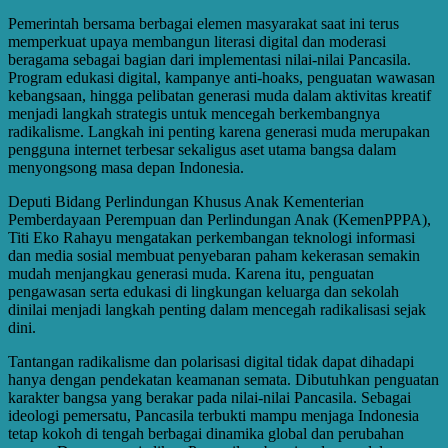
Pemerintah bersama berbagai elemen masyarakat saat ini terus
memperkuat upaya membangun literasi digital dan moderasi
beragama sebagai bagian dari implementasi nilai-nilai Pancasila.
Program edukasi digital, kampanye anti-hoaks, penguatan wawasan
kebangsaan, hingga pelibatan generasi muda dalam aktivitas kreatif
menjadi langkah strategis untuk mencegah berkembangnya
radikalisme. Langkah ini penting karena generasi muda merupakan
pengguna internet terbesar sekaligus aset utama bangsa dalam
menyongsong masa depan Indonesia.
Deputi Bidang Perlindungan Khusus Anak Kementerian
Pemberdayaan Perempuan dan Perlindungan Anak (KemenPPPA),
Titi Eko Rahayu mengatakan perkembangan teknologi informasi
dan media sosial membuat penyebaran paham kekerasan semakin
mudah menjangkau generasi muda. Karena itu, penguatan
pengawasan serta edukasi di lingkungan keluarga dan sekolah
dinilai menjadi langkah penting dalam mencegah radikalisasi sejak
dini.
Tantangan radikalisme dan polarisasi digital tidak dapat dihadapi
hanya dengan pendekatan keamanan semata. Dibutuhkan penguatan
karakter bangsa yang berakar pada nilai-nilai Pancasila. Sebagai
ideologi pemersatu, Pancasila terbukti mampu menjaga Indonesia
tetap kokoh di tengah berbagai dinamika global dan perubahan