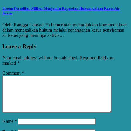
Sistem Peradilan Militer Menjamin Kepastian Hukum dalam Kasus Air
Keras
Oleh: Rangga Cahyadi *) Pemerintah menunjukkan komitmen kuat
dalam menegakkan hukum melalui penanganan kasus penyiraman
air keras yang menimpa aktivis…
Leave a Reply
Your email address will not be published.
Required fields are
marked
*
Comment
*
Name
*