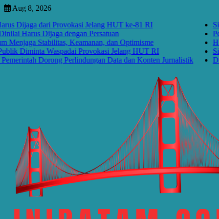
Skip
Aug 8, 2026
to
 Dijaga dari Provokasi Jelang HUT ke-81 RI
Situas
content
i Harus Dijaga dengan Persatuan
Peraya
jaga Stabilitas, Keamanan, dan Optimisme
HUT R
ik Diminta Waspadai Provokasi Jelang HUT RI
Situas
erintah Dorong Perlindungan Data dan Konten Jurnalistik
Disrup