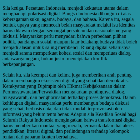
Sila ketiga, Persatuan Indonesia, menjadi kekuatan utama dalam
menghadapi polarisasi digital. Bangsa Indonesia dibangun di atas
keberagaman suku, agama, budaya, dan bahasa. Karena itu, segala
bentuk upaya yang memecah belah masyarakat melalui isu identitas
harus dilawan dengan semangat persatuan dan nasionalisme yang
inklusif. Masyarakat perlu menyadari bahwa perbedaan pilihan
politik, pandangan sosial, maupun latar belakang budaya tidak boleh
menjadi alasan untuk saling membenci. Ruang digital seharusnya
menjadi sarana memperkuat kohesi sosial dan memperluas dialog
antarwarga negara, bukan justru menciptakan konflik
berkepanjangan.
Selain itu, sila keempat dan kelima juga memberikan arah penting
dalam membangun ekosistem digital yang sehat dan demokratis.
Kerakyatan yang Dipimpin oleh Hikmat Kebijaksanaan dalam
Permusyawaratan/Perwakilan mengajarkan pentingnya dialog,
musyawarah, dan penghormatan terhadap proses demokrasi. Dalam
kehidupan digital, masyarakat perlu membangun budaya diskusi
yang sehat, berbasis data, dan tidak mudah terprovokasi oleh
informasi yang belum tentu benar. Adapun sila Keadilan Sosial bagi
Seluruh Rakyat Indonesia mengingatkan bahwa transformasi digital
harus memberikan manfaat yang merata, termasuk dalam hal akses
pendidikan, literasi digital, dan perlindungan terhadap kelompok
rentan dari paparan konten berbahaya.