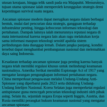
utusan kerajaan, hingga telik sandi pada era Majapahit. Menurutnya,
tujuan utama spionase ialah memperoleh keunggulan strategis demi
kepentingan survival suatu negara.
Ancaman spionase modern dapat merugikan negara dalam berbagai
bentuk, mulai dari pencurian data strategis, gangguan terhadap
infrastruktur penting, hingga kebocoran informasi teknologi dan
pertahanan. Dampak lainnya ialah menurunnya reputasi negara di
mata internasional karena negara lain akan ragu melakukan kerja
sama informasi maupun teknologi sensitif apabila sistem
perlindungan data dianggap lemah. Dalam jangka panjang, kondisi
tersebut dapat menghambat pembangunan nasional dan melemahkan
daya saing Indonesia.
Kesadaran terhadap ancaman spionase juga penting karena banyak
negara telah memiliki regulasi khusus untuk melindungi keamanan
nasionalnya. Amerika Serikat memiliki Espionage Act of 1917 yang
mengatur larangan pengungkapan informasi pertahanan negara.
China memperkuat pengawasan melalui Undang-Undang Anti-
Spionase yang diperbarui pada 2023 serta didukung Undang-
Undang Intelijen Nasional. Korea Selatan juga memperketat regulasi
antispionase guna mencegah pencurian teknologi industri oleh pihak
asing. Selain itu, sejumlah negara Eropa seperti Inggris, Austria, dan
Rusia memiliki perangkat hukum keamanan nasional yang mengatur
ancaman spionase.