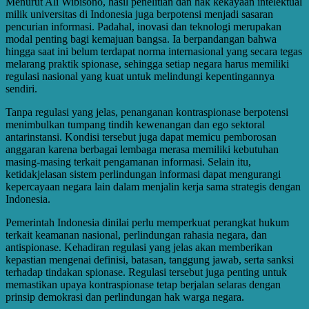
Menurut Ali Wibisono, hasil penelitian dan hak kekayaan intelektual
milik universitas di Indonesia juga berpotensi menjadi sasaran
pencurian informasi. Padahal, inovasi dan teknologi merupakan
modal penting bagi kemajuan bangsa. Ia berpandangan bahwa
hingga saat ini belum terdapat norma internasional yang secara tegas
melarang praktik spionase, sehingga setiap negara harus memiliki
regulasi nasional yang kuat untuk melindungi kepentingannya
sendiri.
Tanpa regulasi yang jelas, penanganan kontraspionase berpotensi
menimbulkan tumpang tindih kewenangan dan ego sektoral
antarinstansi. Kondisi tersebut juga dapat memicu pemborosan
anggaran karena berbagai lembaga merasa memiliki kebutuhan
masing-masing terkait pengamanan informasi. Selain itu,
ketidakjelasan sistem perlindungan informasi dapat mengurangi
kepercayaan negara lain dalam menjalin kerja sama strategis dengan
Indonesia.
Pemerintah Indonesia dinilai perlu memperkuat perangkat hukum
terkait keamanan nasional, perlindungan rahasia negara, dan
antispionase. Kehadiran regulasi yang jelas akan memberikan
kepastian mengenai definisi, batasan, tanggung jawab, serta sanksi
terhadap tindakan spionase. Regulasi tersebut juga penting untuk
memastikan upaya kontraspionase tetap berjalan selaras dengan
prinsip demokrasi dan perlindungan hak warga negara.