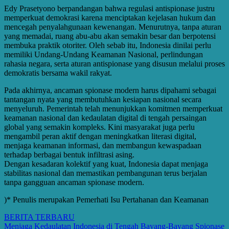
Edy Prasetyono berpandangan bahwa regulasi antispionase justru
memperkuat demokrasi karena menciptakan kejelasan hukum dan
mencegah penyalahgunaan kewenangan. Menurutnya, tanpa aturan
yang memadai, ruang abu-abu akan semakin besar dan berpotensi
membuka praktik otoriter. Oleh sebab itu, Indonesia dinilai perlu
memiliki Undang-Undang Keamanan Nasional, perlindungan
rahasia negara, serta aturan antispionase yang disusun melalui proses
demokratis bersama wakil rakyat.
Pada akhirnya, ancaman spionase modern harus dipahami sebagai
tantangan nyata yang membutuhkan kesiapan nasional secara
menyeluruh. Pemerintah telah menunjukkan komitmen memperkuat
keamanan nasional dan kedaulatan digital di tengah persaingan
global yang semakin kompleks. Kini masyarakat juga perlu
mengambil peran aktif dengan meningkatkan literasi digital,
menjaga keamanan informasi, dan membangun kewaspadaan
terhadap berbagai bentuk infiltrasi asing.
Dengan kesadaran kolektif yang kuat, Indonesia dapat menjaga
stabilitas nasional dan memastikan pembangunan terus berjalan
tanpa gangguan ancaman spionase modern.
)* Penulis merupakan Pemerhati Isu Pertahanan dan Keamanan
BERITA TERBARU
Post
Menjaga Kedaulatan Indonesia di Tengah Bayang-Bayang Spionase