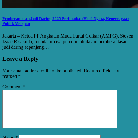
Pemberantasan Judi Daring 2025 Perlihatkan Hasil Nyata, Kepercayaan
Publik Menguat
Jakarta – Ketua PP Angkatan Muda Partai Golkar (AMPG), Steven
Izaac Risakotta, menilai upaya pemerintah dalam pemberantasan
judi daring sepanjang…
Leave a Reply
Your email address will not be published.
Required fields are
marked
*
Comment
*
Name
*