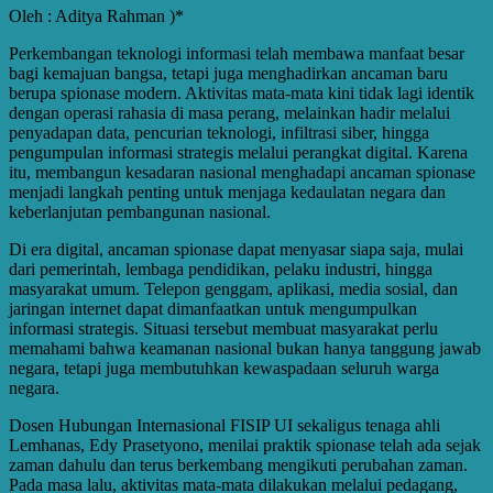
Oleh : Aditya Rahman )*
Perkembangan teknologi informasi telah membawa manfaat besar
bagi kemajuan bangsa, tetapi juga menghadirkan ancaman baru
berupa spionase modern. Aktivitas mata-mata kini tidak lagi identik
dengan operasi rahasia di masa perang, melainkan hadir melalui
penyadapan data, pencurian teknologi, infiltrasi siber, hingga
pengumpulan informasi strategis melalui perangkat digital. Karena
itu, membangun kesadaran nasional menghadapi ancaman spionase
menjadi langkah penting untuk menjaga kedaulatan negara dan
keberlanjutan pembangunan nasional.
Di era digital, ancaman spionase dapat menyasar siapa saja, mulai
dari pemerintah, lembaga pendidikan, pelaku industri, hingga
masyarakat umum. Telepon genggam, aplikasi, media sosial, dan
jaringan internet dapat dimanfaatkan untuk mengumpulkan
informasi strategis. Situasi tersebut membuat masyarakat perlu
memahami bahwa keamanan nasional bukan hanya tanggung jawab
negara, tetapi juga membutuhkan kewaspadaan seluruh warga
negara.
Dosen Hubungan Internasional FISIP UI sekaligus tenaga ahli
Lemhanas, Edy Prasetyono, menilai praktik spionase telah ada sejak
zaman dahulu dan terus berkembang mengikuti perubahan zaman.
Pada masa lalu, aktivitas mata-mata dilakukan melalui pedagang,