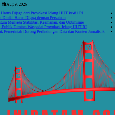
Skip
Aug 9, 2026
to
s Dijaga dari Provokasi Jelang HUT ke-81 RI
Situa
content
ai Harus Dijaga dengan Persatuan
Peray
jaga Stabilitas, Keamanan, dan Optimisme
HUT R
lik Diminta Waspadai Provokasi Jelang HUT RI
Situa
erintah Dorong Perlindungan Data dan Konten Jurnalistik
Disru