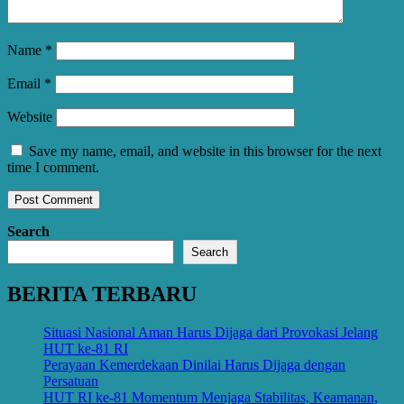
Name
*
Email
*
Website
Save my name, email, and website in this browser for the next
time I comment.
Search
Search
BERITA TERBARU
Situasi Nasional Aman Harus Dijaga dari Provokasi Jelang
HUT ke-81 RI
Perayaan Kemerdekaan Dinilai Harus Dijaga dengan
Persatuan
HUT RI ke-81 Momentum Menjaga Stabilitas, Keamanan,