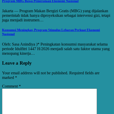
Program MBG Bawa Pemerataan Ekonomi Nasional
Jakarta — Program Makan Bergizi Gratis (MBG) yang dijalankan
pemerintah tidak hanya diproyeksikan sebagai intervensi gizi, tetapi
juga menjadi instrumen…
Konsumsi Meningkat, Program Stimulus Lebaran Perkuat Ekonomi
Nasional
Oleh: Sasa Anindiya )* Peningkatan konsumsi masyarakat selama
periode Idulfitri 1447 H/2026 menjadi salah satu faktor utama yang
menopang kinerja…
Leave a Reply
Your email address will not be published.
Required fields are
marked
*
Comment
*