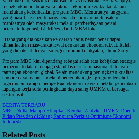
Sementara itu, Wakil Kepala Badan Gizi Nasional, Sony Sanjaya,
menekankan pentingnya kolaborasi ekonomi kerakyatan dalam
mendukung keberhasilan program MBG. Menurutnya, anggaran
yang masuk ke daerah harus benar-benar mampu dirasakan
manfaatnya oleh masyarakat melalui pemberdayaan petani,
peternak, koperasi, BUMDes, dan UMKM lokal.
“Dana yang dialokasikan ke daerah harus benar-benar dapat
dimanfaatkan masyarakat lewat penguatan ekonomi rakyat. Itulah
yang dimaksud dengan sinergi ekonomi kerakyatan,” tutur Sony.
Program MBG kini dipandang sebagai salah satu kebijakan strategis
pemerintah dalam menjaga stabilitas ekonomi nasional di tengah
tantangan ekonomi global. Selain mendukung peningkatan kualitas
sumber daya manusia melalui pemenuhan gizi, program tersebut
juga dinilai mampu memperkuat ekonomi daerah melalui penciptaan
lapangan kerja serta peningkatan daya saing UMKM di berbagai
sektor usaha.
BERITA TERBARU
Post
MBG Dinilai Mampu Hidupkan Kembali Aktivitas UMKM Daerah
Pidato Presiden di Sidang Paripurna Perkuat Optimisme Ekonomi
navigation
Indonesia
Related Posts