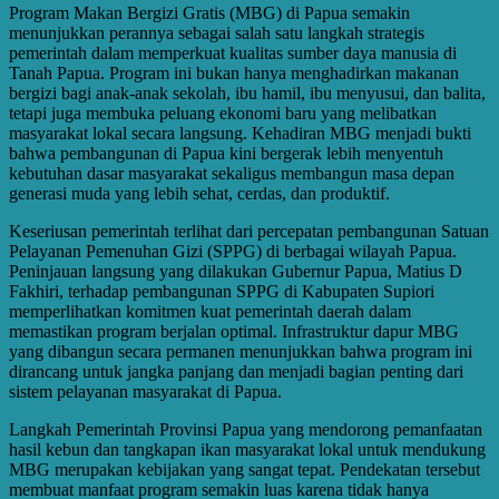
Program Makan Bergizi Gratis (MBG) di Papua semakin
menunjukkan perannya sebagai salah satu langkah strategis
pemerintah dalam memperkuat kualitas sumber daya manusia di
Tanah Papua. Program ini bukan hanya menghadirkan makanan
bergizi bagi anak-anak sekolah, ibu hamil, ibu menyusui, dan balita,
tetapi juga membuka peluang ekonomi baru yang melibatkan
masyarakat lokal secara langsung. Kehadiran MBG menjadi bukti
bahwa pembangunan di Papua kini bergerak lebih menyentuh
kebutuhan dasar masyarakat sekaligus membangun masa depan
generasi muda yang lebih sehat, cerdas, dan produktif.
Keseriusan pemerintah terlihat dari percepatan pembangunan Satuan
Pelayanan Pemenuhan Gizi (SPPG) di berbagai wilayah Papua.
Peninjauan langsung yang dilakukan Gubernur Papua, Matius D
Fakhiri, terhadap pembangunan SPPG di Kabupaten Supiori
memperlihatkan komitmen kuat pemerintah daerah dalam
memastikan program berjalan optimal. Infrastruktur dapur MBG
yang dibangun secara permanen menunjukkan bahwa program ini
dirancang untuk jangka panjang dan menjadi bagian penting dari
sistem pelayanan masyarakat di Papua.
Langkah Pemerintah Provinsi Papua yang mendorong pemanfaatan
hasil kebun dan tangkapan ikan masyarakat lokal untuk mendukung
MBG merupakan kebijakan yang sangat tepat. Pendekatan tersebut
membuat manfaat program semakin luas karena tidak hanya