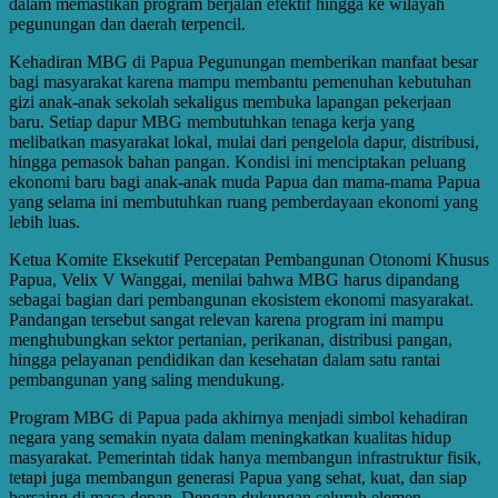
dalam memastikan program berjalan efektif hingga ke wilayah
pegunungan dan daerah terpencil.
Kehadiran MBG di Papua Pegunungan memberikan manfaat besar
bagi masyarakat karena mampu membantu pemenuhan kebutuhan
gizi anak-anak sekolah sekaligus membuka lapangan pekerjaan
baru. Setiap dapur MBG membutuhkan tenaga kerja yang
melibatkan masyarakat lokal, mulai dari pengelola dapur, distribusi,
hingga pemasok bahan pangan. Kondisi ini menciptakan peluang
ekonomi baru bagi anak-anak muda Papua dan mama-mama Papua
yang selama ini membutuhkan ruang pemberdayaan ekonomi yang
lebih luas.
Ketua Komite Eksekutif Percepatan Pembangunan Otonomi Khusus
Papua, Velix V Wanggai, menilai bahwa MBG harus dipandang
sebagai bagian dari pembangunan ekosistem ekonomi masyarakat.
Pandangan tersebut sangat relevan karena program ini mampu
menghubungkan sektor pertanian, perikanan, distribusi pangan,
hingga pelayanan pendidikan dan kesehatan dalam satu rantai
pembangunan yang saling mendukung.
Program MBG di Papua pada akhirnya menjadi simbol kehadiran
negara yang semakin nyata dalam meningkatkan kualitas hidup
masyarakat. Pemerintah tidak hanya membangun infrastruktur fisik,
tetapi juga membangun generasi Papua yang sehat, kuat, dan siap
bersaing di masa depan. Dengan dukungan seluruh elemen