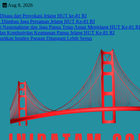
Skip
Aug 8, 2026
to
ari Provokasi Jelang HUT ke-81 RI
Si
content
u Jaga Persatuan Jelang HUT Ke-81 RI
Si
alisme dan Jaga Papua Tetap Aman Menjelang HUT Ke-81 RI
BM
dusivitas Keamanan Papua Jelang HUT Ke-81 RI
Ja
siden Pangan Ditangani Lebih Serius
MB