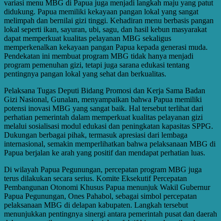
variasi menu MBG di Papua juga menjadi langkah maju yang patut
didukung. Papua memiliki kekayaan pangan lokal yang sangat
melimpah dan bernilai gizi tinggi. Kehadiran menu berbasis pangan
lokal seperti ikan, sayuran, ubi, sagu, dan hasil kebun masyarakat
dapat memperkuat kualitas pelayanan MBG sekaligus
memperkenalkan kekayaan pangan Papua kepada generasi muda.
Pendekatan ini membuat program MBG tidak hanya menjadi
program pemenuhan gizi, tetapi juga sarana edukasi tentang
pentingnya pangan lokal yang sehat dan berkualitas.
Pelaksana Tugas Deputi Bidang Promosi dan Kerja Sama Badan
Gizi Nasional, Gunalan, menyampaikan bahwa Papua memiliki
potensi inovasi MBG yang sangat baik. Hal tersebut terlihat dari
perhatian pemerintah dalam memperkuat kualitas pelayanan gizi
melalui sosialisasi modul edukasi dan peningkatan kapasitas SPPG.
Dukungan berbagai pihak, termasuk apresiasi dari lembaga
internasional, semakin memperlihatkan bahwa pelaksanaan MBG di
Papua berjalan ke arah yang positif dan mendapat perhatian luas.
Di wilayah Papua Pegunungan, percepatan program MBG juga
terus dilakukan secara serius. Komite Eksekutif Percepatan
Pembangunan Otonomi Khusus Papua menunjuk Wakil Gubernur
Papua Pegunungan, Ones Pahabol, sebagai simbol percepatan
pelaksanaan MBG di delapan kabupaten. Langkah tersebut
menunjukkan pentingnya sinergi antara pemerintah pusat dan daerah