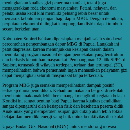
meningkatkan kualitas gizi penerima manfaat, tetapi juga
menggerakkan roda ekonomi masyarakat. Petani, nelayan, dan
pelaku usaha kecil kini memiliki peluang lebih besar untuk
memasok kebutuhan pangan bagi dapur MBG. Dengan demikian,
perputaran ekonomi di tingkat kampung dan distrik dapat tumbuh
secara berkelanjutan.
Kabupaten Supiori bahkan dipersiapkan menjadi salah satu daerah
percontohan pengembangan dapur MBG di Papua. Langkah ini
patut diapresiasi karena menunjukkan kesiapan daerah dalam
mendukung program nasional dengan pendekatan yang terstruktur
dan berbasis kebutuhan masyarakat. Pembangunan 12 titik SPPG di
Supiori, termasuk di wilayah terdepan, terluar, dan tertinggal (3T),
memperlihatkan bahwa pemerintah ingin memastikan pelayanan gizi
dapat menjangkau seluruh masyarakat tanpa terkecuali.
Program MBG juga semakin memperlihatkan dampak positif
terhadap dunia pendidikan. Kehadiran makanan bergizi di sekolah
membantu anak-anak lebih bersemangat mengikuti kegiatan belajar.
Kondisi ini sangat penting bagi Papua karena kualitas pendidikan
sangat dipengaruhi oleh kesiapan fisik dan kesehatan peserta didik.
Anak-anak yang memperoleh asupan gizi cukup akan lebih fokus
belajar dan memiliki energi yang baik untuk beraktivitas di sekolah.
Upaya Badan Gizi Nasional (BGN) untuk mendorong inovasi