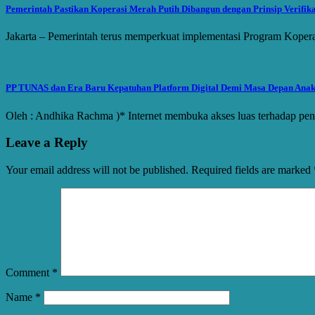
Pemerintah Pastikan Koperasi Merah Putih Dibangun dengan Prinsip Verifik
Jakarta – Pemerintah terus memperkuat implementasi Program Kopera
PP TUNAS dan Era Baru Kepatuhan Platform Digital Demi Masa Depan Ana
Oleh : Andhika Rachma )* Internet membuka akses luas terhadap pen
Leave a Reply
Your email address will not be published.
Required fields are marked
Comment
*
Name
*