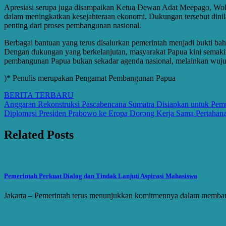
Apresiasi serupa juga disampaikan Ketua Dewan Adat Meepago, Wolte
dalam meningkatkan kesejahteraan ekonomi. Dukungan tersebut dini
penting dari proses pembangunan nasional.
Berbagai bantuan yang terus disalurkan pemerintah menjadi bukti 
Dengan dukungan yang berkelanjutan, masyarakat Papua kini semaki
pembangunan Papua bukan sekadar agenda nasional, melainkan wujud 
)* Penulis merupakan Pengamat Pembangunan Papua
BERITA TERBARU
Post
Anggaran Rekonstruksi Pascabencana Sumatra Disiapkan untuk Pemu
Diplomasi Presiden Prabowo ke Eropa Dorong Kerja Sama Pertahanan
navigation
Related Posts
Pemerintah Perkuat Dialog dan Tindak Lanjuti Aspirasi Mahasiswa
Jakarta – Pemerintah terus menunjukkan komitmennya dalam memban