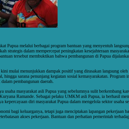
kat Papua melalui berbagai program bantuan yang menyentuh langsung
angkah strategis dalam mempercepat peningkatan kesejahteraan masyar
antuan tersebut membuktikan bahwa pembangunan di Papua dijalankan s
 kini mulai menunjukkan dampak positif yang dirasakan langsung oleh 
ional, hingga sarana penunjang kegiatan sosial kemasyarakatan. Progra
at dalam pembangunan daerah.
usaha masyarakat asli Papua yang sebelumnya sulit berkembang karena k
 Kuryana Ramande. Sebagai pelaku UMKM asli Papua, ia berhasil mem
 kepercayaan diri masyarakat Papua dalam mengelola sektor usaha sec
omi bagi keluarganya, tetapi juga menciptakan lapangan pekerjaan ba
eterbatasan akses pekerjaan. Bantuan dan perhatian pemerintah terhad