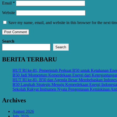
Email
*
Website
Save my name, email, and website in this browser for the next ti
Search
Search
BERITA TERBARU
HUT RI ke-81, Pemerintah Perkuat B50 untuk Ketahanan Ener
B50 Jadi Momentum Kemerdekaan Energi dari Ketergantunga
HUT RI ke-81, B50 dan Agenda Besar Membebaskan Indonesi
B50 Langkah Strategis Menuju Kemerdekaan Energi Indonesi
Sekolah Rakyat Instrumen Nyata Pengentasan Kemiskinan Ant
Archives
August 2026
July 2026