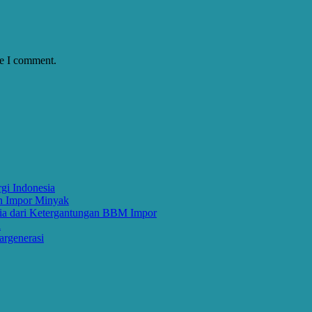
me I comment.
gi Indonesia
n Impor Minyak
a dari Ketergantungan BBM Impor
a
argenerasi