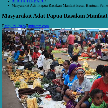
BERITA TERBARU
Masyarakat Adat Papua Rasakan Manfaat Besar Bantuan Peme
Masyarakat Adat Papua Rasakan Manfaat
May 29, 2026
inibatam.com