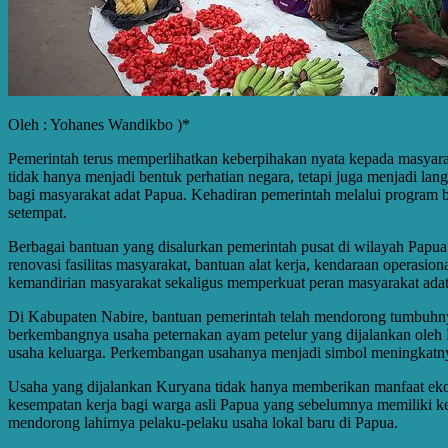
Oleh : Yohanes Wandikbo )*
Pemerintah terus memperlihatkan keberpihakan nyata kepada masyara
tidak hanya menjadi bentuk perhatian negara, tetapi juga menjadi l
bagi masyarakat adat Papua. Kehadiran pemerintah melalui program b
setempat.
Berbagai bantuan yang disalurkan pemerintah pusat di wilayah Papua
renovasi fasilitas masyarakat, bantuan alat kerja, kendaraan operas
kemandirian masyarakat sekaligus memperkuat peran masyarakat ad
Di Kabupaten Nabire, bantuan pemerintah telah mendorong tumbuhnya 
berkembangnya usaha peternakan ayam petelur yang dijalankan oleh
usaha keluarga. Perkembangan usahanya menjadi simbol meningkatnya
Usaha yang dijalankan Kuryana tidak hanya memberikan manfaat ekon
kesempatan kerja bagi warga asli Papua yang sebelumnya memiliki k
mendorong lahirnya pelaku-pelaku usaha lokal baru di Papua.