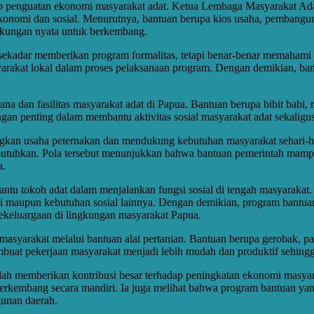
 penguatan ekonomi masyarakat adat. Ketua Lembaga Masyarakat Adat 
onomi dan sosial. Menurutnya, bantuan berupa kios usaha, pembangunan
ukungan nyata untuk berkembang.
 sekadar memberikan program formalitas, tetapi benar-benar memahami
masyarakat lokal dalam proses pelaksanaan program. Dengan demikian, 
 dan fasilitas masyarakat adat di Papua. Bantuan berupa bibit babi, re
ngan penting dalam membantu aktivitas sosial masyarakat adat sekalig
n usaha peternakan dan mendukung kebutuhan masyarakat sehari-hari.
mbutuhkan. Pola tersebut menunjukkan bahwa bantuan pemerintah ma
a.
ntu tokoh adat dalam menjalankan fungsi sosial di tengah masyaraka
 maupun kebutuhan sosial lainnya. Dengan demikian, program bantua
kekeluargaan di lingkungan masyarakat Papua.
 masyarakat melalui bantuan alat pertanian. Bantuan berupa gerobak, 
membuat pekerjaan masyarakat menjadi lebih mudah dan produktif sehing
elah memberikan kontribusi besar terhadap peningkatan ekonomi masy
kembang secara mandiri. Ia juga melihat bahwa program bantuan yang
gunan daerah.