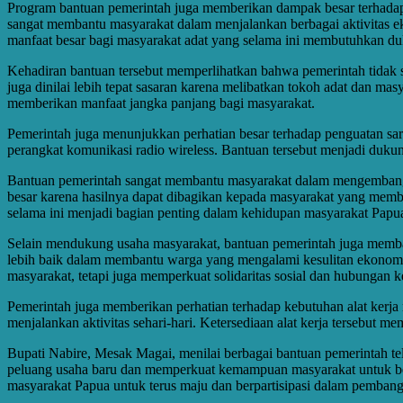
Program bantuan pemerintah juga memberikan dampak besar terhadap
sangat membantu masyarakat dalam menjalankan berbagai aktivitas ek
manfaat besar bagi masyarakat adat yang selama ini membutuhkan d
Kehadiran bantuan tersebut memperlihatkan bahwa pemerintah tidak
juga dinilai lebih tepat sasaran karena melibatkan tokoh adat dan 
memberikan manfaat jangka panjang bagi masyarakat.
Pemerintah juga menunjukkan perhatian besar terhadap penguatan sarana
perangkat komunikasi radio wireless. Bantuan tersebut menjadi duku
Bantuan pemerintah sangat membantu masyarakat dalam mengembangka
besar karena hasilnya dapat dibagikan kepada masyarakat yang me
selama ini menjadi bagian penting dalam kehidupan masyarakat Papu
Selain mendukung usaha masyarakat, bantuan pemerintah juga memba
lebih baik dalam membantu warga yang mengalami kesulitan ekonomi
masyarakat, tetapi juga memperkuat solidaritas sosial dan hubungan 
Pemerintah juga memberikan perhatian terhadap kebutuhan alat kerja
menjalankan aktivitas sehari-hari. Ketersediaan alat kerja tersebut 
Bupati Nabire, Mesak Magai, menilai berbagai bantuan pemerintah t
peluang usaha baru dan memperkuat kemampuan masyarakat untuk ber
masyarakat Papua untuk terus maju dan berpartisipasi dalam pemban