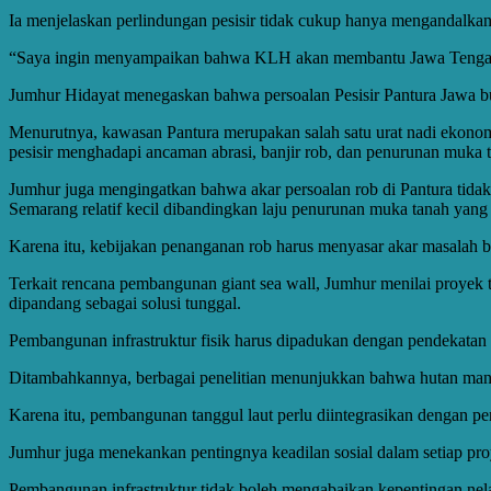
Ia menjelaskan perlindungan pesisir tidak cukup hanya mengandalkan i
“Saya ingin menyampaikan bahwa KLH akan membantu Jawa Tengah
Jumhur Hidayat menegaskan bahwa persoalan Pesisir Pantura Jawa buk
Menurutnya, kawasan Pantura merupakan salah satu urat nadi ekonomi
pesisir menghadapi ancaman abrasi, banjir rob, dan penurunan muka 
Jumhur juga mengingatkan bahwa akar persoalan rob di Pantura tidak 
Semarang relatif kecil dibandingkan laju penurunan muka tanah yang 
Karena itu, kebijakan penanganan rob harus menyasar akar masalah be
Terkait rencana pembangunan giant sea wall, Jumhur menilai proyek t
dipandang sebagai solusi tunggal.
Pembangunan infrastruktur fisik harus dipadukan dengan pendekatan b
Ditambahkannya, berbagai penelitian menunjukkan bahwa hutan mang
Karena itu, pembangunan tanggul laut perlu diintegrasikan dengan pen
Jumhur juga menekankan pentingnya keadilan sosial dalam setiap proy
Pembangunan infrastruktur tidak boleh mengabaikan kepentingan ne