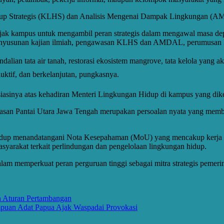
p Strategis (KLHS) dan Analisis Mengenai Dampak Lingkungan (AMDAL
ajak kampus untuk mengambil peran strategis dalam mengawal masa de
 penyusunan kajian ilmiah, pengawasan KLHS dan AMDAL, perumusan ke
lian tata air tanah, restorasi ekosistem mangrove, tata kelola yang a
tif, dan berkelanjutan, pungkasnya.
iasinya atas kehadiran Menteri Lingkungan Hidup di kampus yang dike
wasan Pantai Utara Jawa Tengah merupakan persoalan nyata yang membut
dup menandatangani Nota Kesepahaman (MoU) yang mencakup kerja sam
yarakat terkait perlindungan dan pengelolaan lingkungan hidup.
memperkuat peran perguruan tinggi sebagai mitra strategis pemerinta
n Aturan Pertambangan
mpuan Adat Papua Ajak Waspadai Provokasi