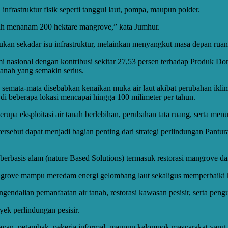
nfrastruktur fisik seperti tanggul laut, pompa, maupun polder.
 menanam 200 hektare mangrove,” kata Jumhur.
an sekadar isu infrastruktur, melainkan menyangkut masa depan ruang
 nasional dengan kontribusi sekitar 27,53 persen terhadap Produk Do
tanah yang semakin serius.
semata-mata disebabkan kenaikan muka air laut akibat perubahan iklim
di beberapa lokasi mencapai hingga 100 milimeter per tahun.
rupa eksploitasi air tanah berlebihan, perubahan tata ruang, serta m
ersebut dapat menjadi bagian penting dari strategi perlindungan Pant
erbasis alam (nature Based Solutions) termasuk restorasi mangrove dan
rove mampu meredam energi gelombang laut sekaligus memperbaiki ko
gendalian pemanfaatan air tanah, restorasi kawasan pesisir, serta pengu
ek perlindungan pesisir.
layan, petambak, pekerja informal, maupun kelompok masyarakat yang 