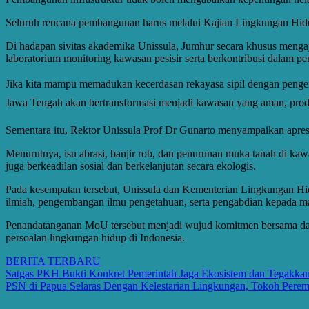
Seluruh rencana pembangunan harus melalui Kajian Lingkungan Hidu
Di hadapan sivitas akademika Unissula, Jumhur secara khusus meng
laboratorium monitoring kawasan pesisir serta berkontribusi dalam
Jika kita mampu memadukan kecerdasan rekayasa sipil dengan pengenda
Jawa Tengah akan bertransformasi menjadi kawasan yang aman, produk
Sementara itu, Rektor Unissula Prof Dr Gunarto menyampaikan apres
Menurutnya, isu abrasi, banjir rob, dan penurunan muka tanah di ka
juga berkeadilan sosial dan berkelanjutan secara ekologis.
Pada kesempatan tersebut, Unissula dan Kementerian Lingkungan Hi
ilmiah, pengembangan ilmu pengetahuan, serta pengabdian kepada mas
Penandatanganan MoU tersebut menjadi wujud komitmen bersama dalam 
persoalan lingkungan hidup di Indonesia.
BERITA TERBARU
Post
Satgas PKH Bukti Konkret Pemerintah Jaga Ekosistem dan Tegakka
PSN di Papua Selaras Dengan Kelestarian Lingkungan, Tokoh Pere
navigation