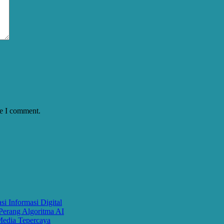
me I comment.
i Informasi Digital
Perang Algoritma AI
Media Tepercaya