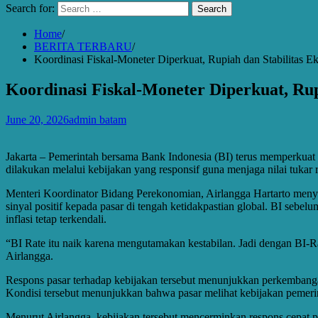
Search for:
Home
BERITA TERBARU
Koordinasi Fiskal-Moneter Diperkuat, Rupiah dan Stabilitas E
Koordinasi Fiskal-Moneter Diperkuat, Rup
June 20, 2026
admin batam
Jakarta – Pemerintah bersama Bank Indonesia (BI) terus memperkuat k
dilakukan melalui kebijakan yang responsif guna menjaga nilai tuka
Menteri Koordinator Bidang Perekonomian, Airlangga Hartarto meny
sinyal positif kepada pasar di tengah ketidakpastian global. BI sebe
inflasi tetap terkendali.
“BI Rate itu naik karena mengutamakan kestabilan. Jadi dengan BI-R
Airlangga.
Respons pasar terhadap kebijakan tersebut menunjukkan perkembanga
Kondisi tersebut menunjukkan bahwa pasar melihat kebijakan pemeri
Menurut Airlangga, kebijakan tersebut mencerminkan respons cepat p