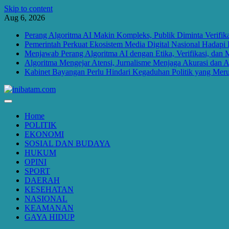
Skip to content
Aug 6, 2026
Perang Algoritma AI Makin Kompleks, Publik Diminta Verifikas
Pemerintah Perkuat Ekosistem Media Digital Nasional Hadapi 
Menjawab Perang Algoritma AI dengan Etika, Verifikasi, dan 
Algoritma Mengejar Atensi, Jurnalisme Menjaga Akurasi dan A
Kabinet Bayangan Perlu Hindari Kegaduhan Politik yang Meru
Home
POLITIK
EKONOMI
SOSIAL DAN BUDAYA
HUKUM
OPINI
SPORT
DAERAH
KESEHATAN
NASIONAL
KEAMANAN
GAYA HIDUP