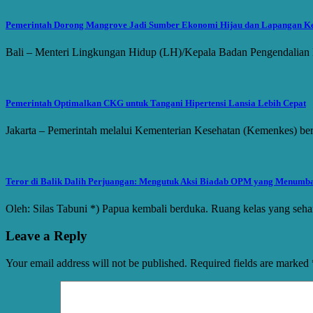
Pemerintah Dorong Mangrove Jadi Sumber Ekonomi Hijau dan Lapangan K
Bali – Menteri Lingkungan Hidup (LH)/Kepala Badan Pengendalian
Pemerintah Optimalkan CKG untuk Tangani Hipertensi Lansia Lebih Cepat
Jakarta – Pemerintah melalui Kementerian Kesehatan (Kemenkes) b
Teror di Balik Dalih Perjuangan: Mengutuk Aksi Biadab OPM yang Menumb
Oleh: Silas Tabuni *) Papua kembali berduka. Ruang kelas yang seh
Leave a Reply
Your email address will not be published.
Required fields are marked