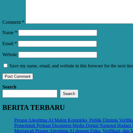
Comment
*
Name
*
Email
*
Website
Save my name, email, and website in this browser for the next ti
Search
Search
BERITA TERBARU
Perang Algoritma AI Makin Kompleks, Publik Diminta Verifikas
Pemerintah Perkuat Ekosistem Media Digital Nasional Hadapi 
Menjawab Perang Algoritma AI dengan Etika, Verifikasi, dan 