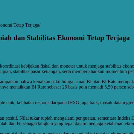
konomi Tetap Terjaga
iah dan Stabilitas Ekonomi Tetap Terjaga
oordinasi kebijakan fiskal dan moneter untuk menjaga stabilitas ekono
r rupiah, stabilitas pasar keuangan, serta mempertahankan momentum 
ampaikan bahwa kenaikan suku bunga acuan BI atau BI Rate merupaka
lumnya menaikkan BI Rate sebesar 25 basis poin menjadi 5,50 persen seb
ate naik, kelihatan respons daripada IHSG juga baik, masuk dalam gre
n positif. Nilai tukar rupiah mengalami penguatan, sementara Indeks
ntah dan BI sebagai langkah yang tepat dalam menjaga ketahanan ekon
emerintah dan otoritas moneter dalam menghadapi gejolak ekonomi glo