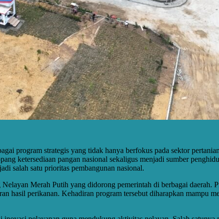
ai program strategis yang tidak hanya berfokus pada sektor pertanian, 
pang ketersediaan pangan nasional sekaligus menjadi sumber penghidup
di salah satu prioritas pembangunan nasional.
Nelayan Merah Putih yang didorong pemerintah di berbagai daerah. P
masaran hasil perikanan. Kehadiran program tersebut diharapkan mampu 
i inovasi pelayanan guna mendukung aktivitas nelayan. Salah satunya