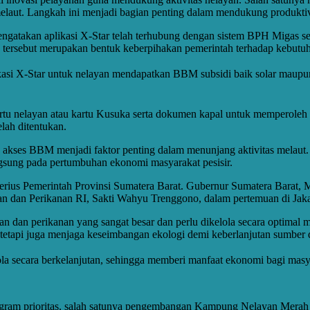
aut. Langkah ini menjadi bagian penting dalam mendukung produktivi
atakan aplikasi X-Star telah terhubung dengan sistem BPH Migas seh
 tersebut merupakan bentuk keberpihakan pemerintah terhadap kebutuh
ikasi X-Star untuk nelayan mendapatkan BBM subsidi baik solar maupun 
rtu nelayan atau kartu Kusuka serta dokumen kapal untuk memperoleh b
ah ditentukan.
na akses BBM menjadi faktor penting dalam menunjang aktivitas melau
gsung pada pertumbuhan ekonomi masyarakat pesisir.
 serius Pemerintah Provinsi Sumatera Barat. Gubernur Sumatera Barat,
n dan Perikanan RI, Sakti Wahyu Trenggono, dalam pertemuan di Jaka
n dan perikanan yang sangat besar dan perlu dikelola secara optimal
etapi juga menjaga keseimbangan ekologi demi keberlanjutan sumber d
kelola secara berkelanjutan, sehingga memberi manfaat ekonomi bagi m
am prioritas, salah satunya pengembangan Kampung Nelayan Merah Pu