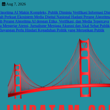
Skip
Aug 7, 2026
to
ma AI Makin Kompleks, Publik Diminta Verifikasi Informasi Digital
content
kuat Ekosistem Media Digital Nasional Hadapi Perang Algoritma AI
g Algoritma AI dengan Etika, Verifikasi, dan Media Tepercaya
ejar Atensi, Jurnalisme Menjaga Akurasi dan Akal Sehat Publik
gan Perlu Hindari Kegaduhan Politik yang Merugikan Publik