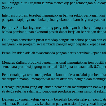
hulu hingga hilir. Program lainnya mencakup pengembangan budiday
(SPPG).
Integrasi program tersebut menunjukkan bahwa sektor perikanan kin
pangan, tetapi juga membuka peluang ekonomi baru bagi masyarakat
Pemprov Sumbar juga mendorong pengembangan hatchery udang vaname 
bahwa pembangunan ekonomi pesisir dapat berjalan beriringan dengan
Dukungan pemerintah pusat terhadap penguatan sektor pangan dan e
mengarahkan program swasembada pangan agar berpihak kepada raky
Pesan Presiden adalah swasembada pangan harus berpihak kepada rak
Menurut Zulhas, produksi pangan nasional menunjukkan tren positif s
sementara produksi jagung mencapai 16,16 juta ton atau naik 6,74 p
Pemerintah juga terus memperkuat ekonomi desa melalui pembentukan
diharapkan mampu memperkuat rantai distribusi pangan dan meningkat
Berbagai program yang dijalankan pemerintah menunjukkan bahwa pem
strategis sebagai salah satu penopang produksi pangan nasional seka
Dengan dukungan kebijakan yang berpihak kepada nelayan, penguatan
sejahtera. Pada akhirnya, ketahanan pangan nasional yang kuat hanya 