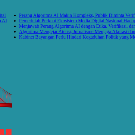
Perang Algoritma AI Makin Kompleks, Publik Diminta Verifikasi I
Pemerintah Perkuat Ekosistem Media Digital Nasional Hadapi Per
Menjawab Perang Algoritma AI dengan Etika, Verifikasi, dan Med
Algoritma Mengejar Atensi, Jurnalisme Menjaga Akurasi dan Akal
Kabinet Bayangan Perlu Hindari Kegaduhan Politik yang Merugik