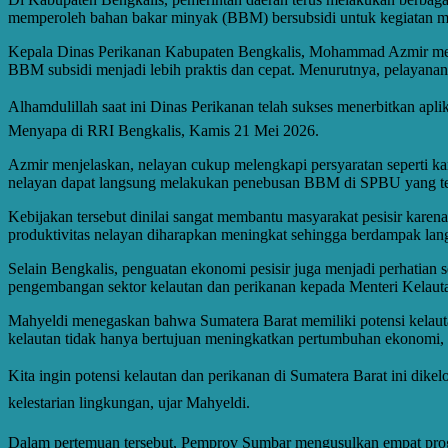
memperoleh bahan bakar minyak (BBM) bersubsidi untuk kegiatan mel
Kepala Dinas Perikanan Kabupaten Bengkalis, Mohammad Azmir meng
BBM subsidi menjadi lebih praktis dan cepat. Menurutnya, pelayanan
Alhamdulillah saat ini Dinas Perikanan telah sukses menerbitkan apl
Menyapa di RRI Bengkalis, Kamis 21 Mei 2026.
Azmir menjelaskan, nelayan cukup melengkapi persyaratan seperti ka
nelayan dapat langsung melakukan penebusan BBM di SPBU yang tel
Kebijakan tersebut dinilai sangat membantu masyarakat pesisir kare
produktivitas nelayan diharapkan meningkat sehingga berdampak lan
Selain Bengkalis, penguatan ekonomi pesisir juga menjadi perhatian
pengembangan sektor kelautan dan perikanan kepada Menteri Kelauta
Mahyeldi menegaskan bahwa Sumatera Barat memiliki potensi kelauta
kelautan tidak hanya bertujuan meningkatkan pertumbuhan ekonomi, t
Kita ingin potensi kelautan dan perikanan di Sumatera Barat ini di
kelestarian lingkungan, ujar Mahyeldi.
Dalam pertemuan tersebut, Pemprov Sumbar mengusulkan empat progr