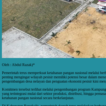
Oleh : Abdul Razak)*
Pemerintah terus memperkuat ketahanan pangan nasional melalui berbag
penting mengingat wilayah pesisir memiliki potensi besar dalam meno
pengembangan desa nelayan dan penguatan ekonomi pesisir kini menja
Komitmen tersebut terlihat melalui pengembangan program Kampung 
yang terintegrasi mulai dari sektor produksi, distribusi, hingga pe
ketahanan pangan nasional secara berkelanjutan.
Di Kabupaten Bengkalis, pemerintah daerah terus melakukan berbaga