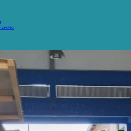
a
nvestasi