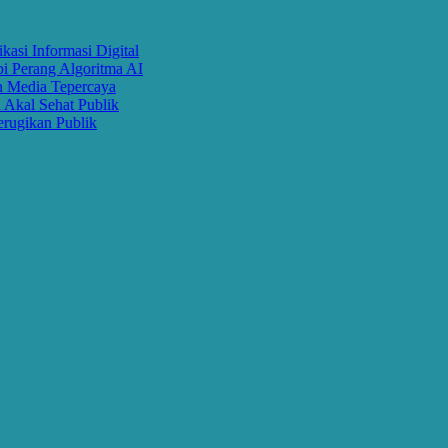
nformasi Digital
ang Algoritma AI
ia Tepercaya
 Sehat Publik
an Publik