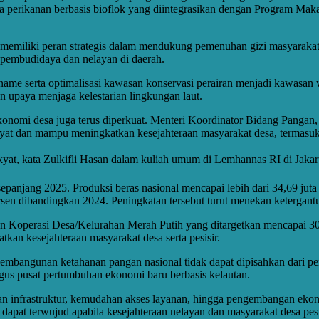
a perikanan berbasis bioflok yang diintegrasikan dengan Program Ma
i memiliki peran strategis dalam mendukung pemenuhan gizi masyaraka
 pembudidaya dan nelayan di daerah.
serta optimalisasi kawasan konservasi perairan menjadi kawasan wis
 upaya menjaga kelestarian lingkungan laut.
konomi desa juga terus diperkuat. Menteri Koordinator Bidang Panga
at dan mampu meningkatkan kesejahteraan masyarakat desa, termasuk
yat, kata Zulkifli Hasan dalam kuliah umum di Lemhannas RI di Jakar
epanjang 2025. Produksi beras nasional mencapai lebih dari 34,69 jut
ersen dibandingkan 2024. Peningkatan tersebut turut menekan ketergan
 Koperasi Desa/Kelurahan Merah Putih yang ditargetkan mencapai 30 
kan kesejahteraan masyarakat desa serta pesisir.
bangunan ketahanan pangan nasional tidak dapat dipisahkan dari pen
ligus pusat pertumbuhan ekonomi baru berbasis kelautan.
 infrastruktur, kemudahan akses layanan, hingga pengembangan ekono
dapat terwujud apabila kesejahteraan nelayan dan masyarakat desa pesi